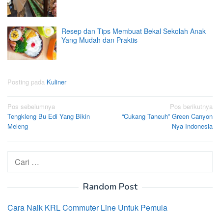
Resep dan Tips Membuat Bekal Sekolah Anak
Yang Mudah dan Praktis
Posting pada
Kuliner
Navigasi
Pos sebelumnya
Pos berikutnya
Tengkleng Bu Edi Yang Bikin
“Cukang Taneuh” Green Canyon
pos
Meleng
Nya Indonesia
Cari
untuk:
Random Post
Cara Naik KRL Commuter Line Untuk Pemula