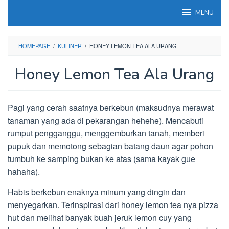
Loncat
MENU
ke
konten
HOMEPAGE
/
KULINER
/
HONEY LEMON TEA ALA URANG
Honey Lemon Tea Ala Urang
Pagi yang cerah saatnya berkebun (maksudnya merawat
tanaman yang ada di pekarangan hehehe). Mencabuti
rumput pengganggu, menggemburkan tanah, memberi
pupuk dan memotong sebagian batang daun agar pohon
tumbuh ke samping bukan ke atas (sama kayak gue
hahaha).
Habis berkebun enaknya minum yang dingin dan
menyegarkan. Terinspirasi dari honey lemon tea nya pizza
hut dan melihat banyak buah jeruk lemon cuy yang