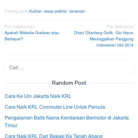
Posting pada
Kuliner
,
resep praktis
,
tanaman
Navigasi
Pos sebelumnya
Pos berikutnya
Apakah Website Gratisan atau
Dhani Ditantang Gotik, Gio Harus
pos
Berbayar?
Meninggalkan Panggung
Indonesian Idol 2014
Cari
untuk:
Random Post
Cara Ke Uin Jakarta Naik KRL
Cara Naik KRL Commuter Line Untuk Pemula
Pengalaman Balik Nama Kendaraan Bermotor di Jakarta
Timur
Cara Naik KRL Dari Bekasi Ke Tanah Abang