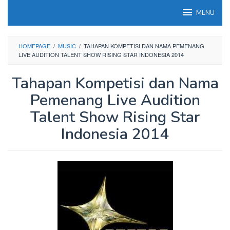
Loncat
MENU
ke
konten
HOMEPAGE
/
MUSIC
/
TAHAPAN KOMPETISI DAN NAMA PEMENANG
LIVE AUDITION TALENT SHOW RISING STAR INDONESIA 2014
Tahapan Kompetisi dan Nama
Pemenang Live Audition
Talent Show Rising Star
Indonesia 2014