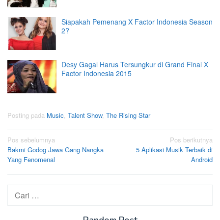
Siapakah Pemenang X Factor Indonesia Season
2?
Desy Gagal Harus Tersungkur di Grand Final X
Factor Indonesia 2015
Posting pada
Music
,
Talent Show
,
The Rising Star
Navigasi
Pos sebelumnya
Pos berikutnya
Bakmi Godog Jawa Gang Nangka
5 Aplikasi Musik Terbaik di
pos
Yang Fenomenal
Android
Cari
untuk: