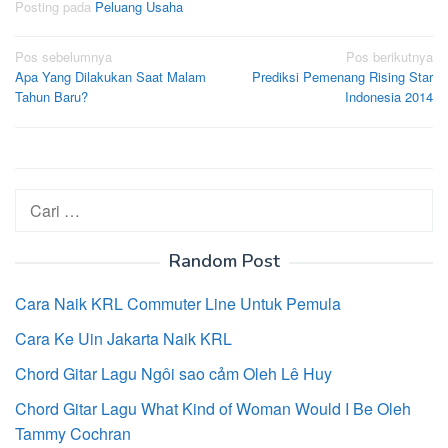
Posting pada
Peluang Usaha
Navigasi
Pos sebelumnya
Pos berikutnya
Apa Yang Dilakukan Saat Malam
Prediksi Pemenang Rising Star
pos
Tahun Baru?
Indonesia 2014
Cari
untuk:
Random Post
Cara Naik KRL Commuter Line Untuk Pemula
Cara Ke Uin Jakarta Naik KRL
Chord Gitar Lagu Ngôi sao cảm Oleh Lê Huy
Chord Gitar Lagu What Kind of Woman Would I Be Oleh
Tammy Cochran