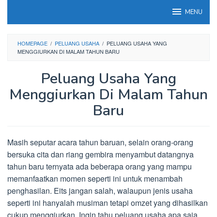
Loncat
MENU
ke
konten
HOMEPAGE
/
PELUANG USAHA
/
PELUANG USAHA YANG
MENGGIURKAN DI MALAM TAHUN BARU
Peluang Usaha Yang
Menggiurkan Di Malam Tahun
Baru
Masih seputar acara tahun baruan, selain orang-orang
bersuka cita dan riang gembira menyambut datangnya
tahun baru ternyata ada beberapa orang yang mampu
memanfaatkan momen seperti ini untuk menambah
penghasilan. Eits jangan salah, walaupun jenis usaha
seperti ini hanyalah musiman tetapi omzet yang dihasilkan
cukup menggiurkan. Ingin tahu peluang usaha apa saja