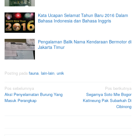
Kata Ucapan Selamat Tahun Baru 2016 Dalam
Bahasa Indonesia dan Bahasa Inggris
Pengalaman Balik Nama Kendaraan Bermotor di
Jakarta Timur
Posting pada
fauna
,
lain-lain
,
unik
Navigasi
Pos sebelumnya
Pos berikutnya
Aksi Penyelamatan Burung Yang
Segarnya Soto Mie Bogor
pos
Masuk Perangkap
Katineung Pak Subarkah Di
Cibinong