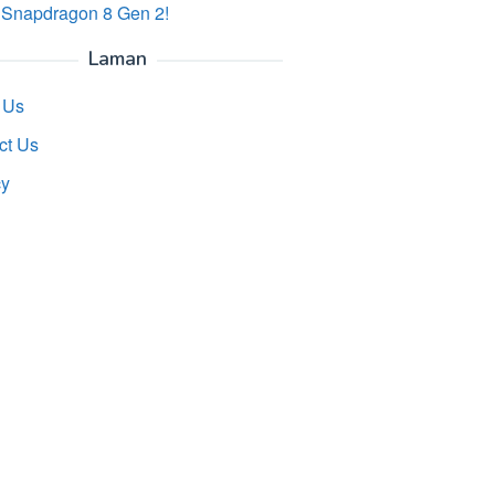
 Snapdragon 8 Gen 2!
Laman
 Us
ct Us
cy