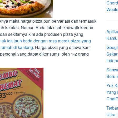
Chord
Would
rknya maka harga pizza pun bervariasi dan termasuk
 ke atas. Namun Anda tak usah khawatir karena
Aplik
dan sekitarnya kini ada produsen pizza yang
Kamu 
nak tak jauh beda dengan rasa merek pizza yang
 ramah di kantong
. Harga pizza yang ditawarkan
Googl
 personal yang dapat dikonsumsi oleh 1-2 orang
Sekar
Indon
Samsu
Seru 
Yuk K
Yang 
Chat
Terba
Ultra