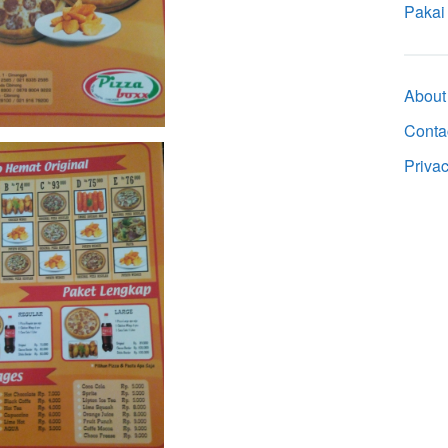
Pakai
About
Conta
Priva