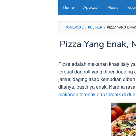
Loncat
Home
Aplikasi
Music
Kuli
ke
konten
HOMEPAGE
/
KULINER
/
PIZZA YANG ENAK
Pizza Yang Enak, 
Pizza adalah makanan khas Italy ya
terbuat dari roti yang diberi toppin
jamur, daging asap kemudian diberi 
ditanya, pastinya enak. Karena rasa
makanan terenak dan terbaik di dun