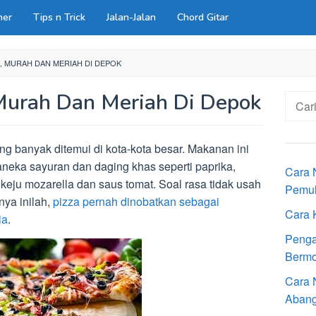
ner
Tips n Trick
Jalan-Jalan
Chord Gitar
, MURAH DAN MERIAH DI DEPOK
Murah Dan Meriah Di Depok
Cari
untuk:
ng banyak ditemui di kota-kota besar. Makanan ini
g aneka sayuran dan daging khas seperti paprika,
Cara 
keju mozarella dan saus tomat. Soal rasa tidak usah
Pemu
nya inilah,
pizza pernah dinobatkan sebagai
Cara 
ia
.
Penga
Bermot
Cara 
Aban