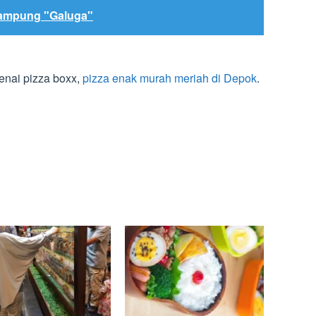
ampung "Galuga"
genai pizza boxx,
pizza enak murah meriah di Depok
.