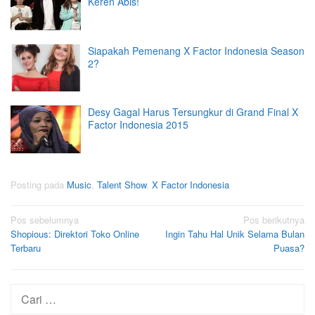
Keren Abis!
Siapakah Pemenang X Factor Indonesia Season
2?
Desy Gagal Harus Tersungkur di Grand Final X
Factor Indonesia 2015
Posting pada
Music
,
Talent Show
,
X Factor Indonesia
Navigasi
Pos sebelumnya
Pos berikutnya
Shopious: Direktori Toko Online
Ingin Tahu Hal Unik Selama Bulan
pos
Terbaru
Puasa?
Cari
untuk: