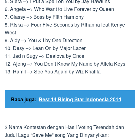
5. Siera –> I Put a Spell on You by Jay Hawkins
6. Angela –> Who Want to Live Forever by Queen
7. Classy –> Boss by Fifth Harmony
8. Riska –> Four Five Seconds by Rihanna feat Kenye
West
9. Aldy –> You & I by One Direction
10. Desy –> Lean On by Major Lazer
11. Jad n Sugy –> Dealova by Once
12. Ajeng –> You Don’t Know My Name by Alicia Keys
13. Ramli –> See You Again by Wiz Khalifa
Baca juga:
Best 14 Rising Star Indonesia 2014
2 Nama Kontestan dengan Hasil Voting Terendah dan
Judul Lagu “Save Me” song Yang Dinyanyikan: