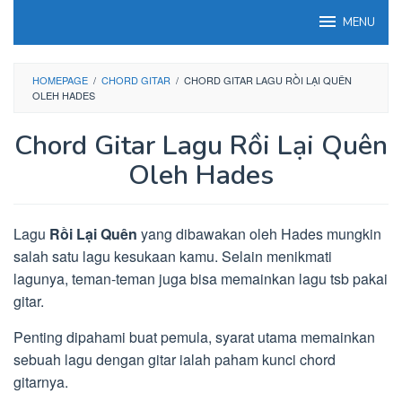
Loncat
MENU
ke
konten
HOMEPAGE
/
CHORD GITAR
/
CHORD GITAR LAGU RỒI LẠI QUÊN
OLEH HADES
Chord Gitar Lagu Rồi Lại Quên
Oleh Hades
Lagu
Rồi Lại Quên
yang dibawakan oleh Hades mungkin
salah satu lagu kesukaan kamu. Selain menikmati
lagunya, teman-teman juga bisa memainkan lagu tsb pakai
gitar.
Penting dipahami buat pemula, syarat utama memainkan
sebuah lagu dengan gitar ialah paham kunci chord
gitarnya.