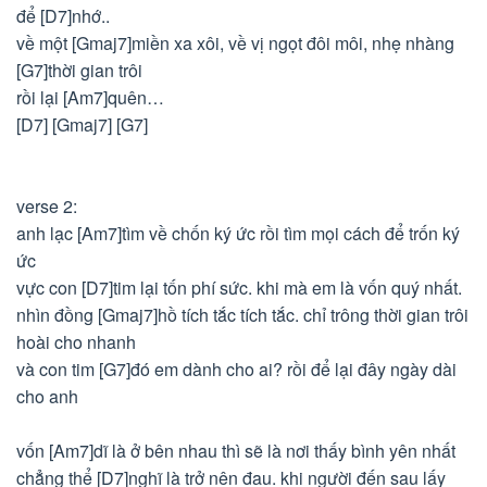
để [D7]nhớ..
về một [Gmaj7]miền xa xôi, về vị ngọt đôi môi, nhẹ nhàng
[G7]thời gian trôi
rồi lại [Am7]quên…
[D7] [Gmaj7] [G7]
verse 2:
anh lạc [Am7]tìm về chốn ký ức rồi tìm mọi cách để trốn ký
ức
vực con [D7]tim lại tốn phí sức. khi mà em là vốn quý nhất.
nhìn đồng [Gmaj7]hồ tích tắc tích tắc. chỉ trông thời gian trôi
hoài cho nhanh
và con tim [G7]đó em dành cho ai? rồi để lại đây ngày dài
cho anh
vốn [Am7]dĩ là ở bên nhau thì sẽ là nơi thấy bình yên nhất
chẳng thể [D7]nghĩ là trở nên đau. khi người đến sau lấy