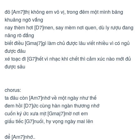
đô [Am7]thị không em vô vị, trong đêm một mình bâng
khuâng ngõ vắng
nay thèm hơi [D7]men, say mèm nơi quen, dù ly rượu đang
nâng rõ đắng
biết điều [Gmaj7]gì làm chủ được lâu viết nhiều vì có ngủ
được đâu
xé toạc đi [G7]hết vì nhạc khi chết thì cảm xúc nào mới đủ
được sâu
chorus:
ta đâu còn [Am7]nhớ về một ngày như thế
đem hồi [D7]ức cùng hàn ngàn thương nhớ
cuốn ký ức xưa mịt [Gmaj7]mờ nơi em
giấu tiếc [G7]nuối, hy vọng ngày mai lên
để [Am7]nhớ..