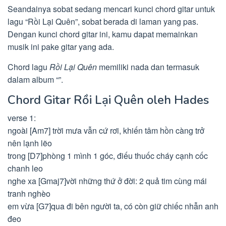
Seandainya sobat sedang mencari kunci chord gitar untuk
lagu “Rồi Lại Quên”, sobat berada di laman yang pas.
Dengan kunci chord gitar ini, kamu dapat memainkan
musik ini pake gitar yang ada.
Chord lagu
Rồi Lại Quên
memiliki nada dan termasuk
dalam album “”.
Chord Gitar Rồi Lại Quên oleh Hades
verse 1:
ngoài [Am7] trời mưa vẫn cứ rơi, khiến tâm hồn càng trở
nên lạnh lẽo
trong [D7]phòng 1 mình 1 góc, điếu thuốc cháy cạnh cốc
chanh leo
nghe xa [Gmaj7]vời những thứ ở đời: 2 quả tim cùng mái
tranh nghèo
em vừa [G7]qua đi bên người ta, có còn giữ chiếc nhẫn anh
đeo