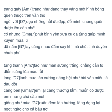
trang giấy [Am7]trắng như đang thấy vắng một hình bóng
quen thuộc trên vần thơ
ngồi vứt [D7]dẹp những hồi ức đẹp, để mình chóng quên
được tên cần nhớ
có những [Gmaj7]phút bình yên xưa cũ đã từng giúp mình
xuyên mưa lũ
đã nắm [G7]tay cùng nhau đắm say khi mà chút tình duyên
chưa phũ
từng thanh [Am7]tao như màn sương trắng, chẳng cần tô
điểm cũng tỏa màu rồi
long [D7]lanh mưa tàn vương nắng hệt như bài văn miêu tả
đầu đời
càng bên [Gmaj7]em lại càng thương lắm, muốn có được
em nhưng chả cầu mời
giống như mùa [G7]xuân đem làn hương, lắng đọng lại
ngọt ngào cho cả bầu trời