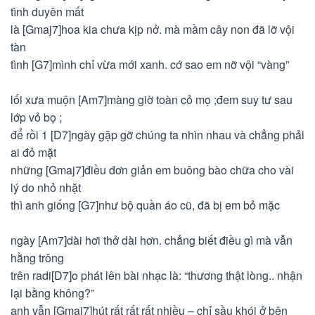
tình duyên mất
là [Gmaj7]hoa kia chưa kịp nở. mà mầm cây non đã lỡ vội
tàn
tình [G7]mình chỉ vừa mới xanh. cớ sao em nỡ vội “vàng”
lối xưa muộn [Am7]màng giờ toàn cỏ mọ ;đem suy tư sau
lớp vỏ bọ ;
để rồi 1 [D7]ngày gặp gỡ chúng ta nhìn nhau và chẳng phải
ai đỏ mặt
những [Gmaj7]điều đơn giản em buông bào chữa cho vài
lý do nhỏ nhặt
thì anh giống [G7]như bộ quần áo cũ, đã bị em bỏ mặc
ngày [Am7]dài hơi thở dài hơn. chẳng biết điều gì mà vẫn
hằng trông
trên radi[D7]o phát lên bài nhạc là: “thương thật lòng.. nhận
lại bằng không?”
anh vẫn [Gmaj7]hút rất rất rất nhiều – chỉ sầu khói ở bên