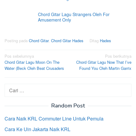
Chord Gitar Lagu Strangers Oleh For
Amusement Only
Posting pada
Chord Gitar
,
Chord Gitar Hades
Ditag
Hades
Navigasi
Pos sebelumnya
Pos berikutnya
Chord Gitar Lagu Moon On The
Chord Gitar Lagu Now That I’ve
pos
Water (Beck Oleh Beat Crusaders
Found You Oleh Martin Garrix
Cari
untuk:
Random Post
Cara Naik KRL Commuter Line Untuk Pemula
Cara Ke Uin Jakarta Naik KRL