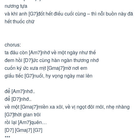
nương tựa
và khi anh [G7]đốt hết điếu cuối cùng – thì nỗi buồn này đã
hết thuốc chữ
chorus:
ta đâu còn [Am7]nhớ về một ngày như thế
đem hồi [D7]ức cùng hàn ngàn thương nhớ
cuốn ký ức xưa mịt [Gmaj7]mờ nơi em
giấu tiếc [G7]nuối, hy vọng ngày mai lên
để [Am7]nhớ..
để [D7]nhớ..
về một [Gmaj7]miền xa xôi, về vị ngọt đôi môi, nhẹ nhàng
[G7]thời gian trôi
rồi lại [Am7]quên…
[D7] [Gmaj7] [G7]
***