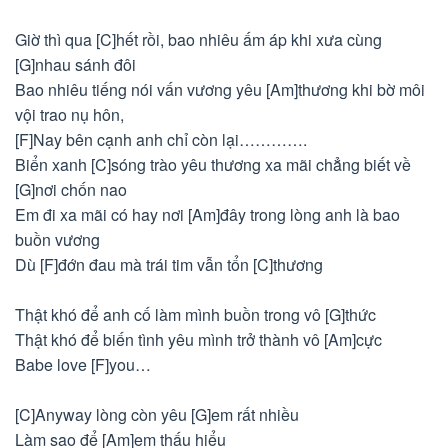
Giờ thì qua [C]hết rồi, bao nhiêu ấm áp khi xưa cùng
[G]nhau sánh đôi
Bao nhiêu tiếng nói vấn vương yêu [Am]thương khi bờ môi
vội trao nụ hôn,
[F]Nay bên cạnh anh chỉ còn lại………….
Biển xanh [C]sóng trào yêu thương xa mãi chẳng biết về
[G]nơi chốn nao
Em đi xa mãi có hay nơi [Am]đây trong lòng anh là bao
buồn vương
Dù [F]đớn đau mà trái tim vẫn tổn [C]thương
Thật khó để anh cố làm mình buồn trong vô [G]thức
Thật khó để biến tình yêu mình trở thành vô [Am]cực
Babe love [F]you…
[C]Anyway lòng còn yêu [G]em rất nhiều
Làm sao để [Am]em thấu hiểu