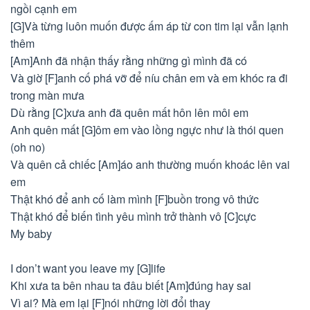
ngồi cạnh em
[G]Và từng luôn muốn được ấm áp từ con tim lại vẫn lạnh
thêm
[Am]Anh đã nhận thấy rằng những gì mình đã có
Và giờ [F]anh cố phá vỡ để níu chân em và em khóc ra đi
trong màn mưa
Dù rằng [C]xưa anh đã quên mất hôn lên môi em
Anh quên mất [G]ôm em vào lồng ngực như là thói quen
(oh no)
Và quên cả chiếc [Am]áo anh thường muốn khoác lên vai
em
Thật khó để anh cố làm mình [F]buồn trong vô thức
Thật khó để biến tình yêu mình trở thành vô [C]cực
My baby
I don’t want you leave my [G]life
Khi xưa ta bên nhau ta đâu biết [Am]đúng hay sai
Vì ai? Mà em lại [F]nói những lời đổi thay