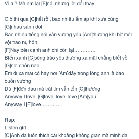
Vì ai? Mà em lại [F]nói những lời đổi thay
Giờ thì qua [C]hết rồi, bao nhiêu ấm áp khi xưa cùng
[G]nhau sánh đôi
Bao nhiêu tiếng nói vấn vương yêu [Am]thương khi bờ môi
vội trao nụ hôn,
[F]Nay bên cạnh anh chỉ còn lại………….
Biển xanh [C]sóng trào yêu thương xa mãi chẳng biết về
[G]nơi chốn nao
Em đi xa mãi có hay nơi [Am]đây trong lòng anh là bao
buồn vương
Dù [F]đớn đau mà trái tim vẫn tổn [C]thương
Anyway I love, [G]love, love, love [Am]you
Anyway I [F]love…………
Rap:
Listen girl…
[C]Anh đã luôn thích cái khoảng không gian mà mình đã