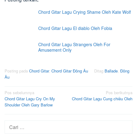
Posting terkait:
Chord Gitar Lagu Crying Shame Oleh Kate Wolf
Chord Gitar Lagu El diablo Oleh Fobia
Chord Gitar Lagu Strangers Oleh For
Amusement Only
Posting pada
Chord Gitar
,
Chord Gitar Đông Âu
Ditag
Ballade
,
Đông
Âu
Navigasi
Pos sebelumnya
Pos berikutnya
Chord Gitar Lagu Cry On My
Chord Gitar Lagu Cung chiều Oleh
pos
Shoulder Oleh Gary Barlow
Cari
untuk: