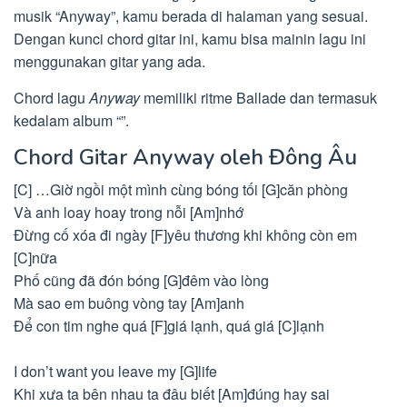
musik “Anyway”, kamu berada di halaman yang sesuai.
Dengan kunci chord gitar ini, kamu bisa mainin lagu ini
menggunakan gitar yang ada.
Chord lagu
Anyway
memiliki ritme Ballade dan termasuk
kedalam album “”.
Chord Gitar Anyway oleh Đông Âu
[C] …Giờ ngồi một mình cùng bóng tối [G]căn phòng
Và anh loay hoay trong nỗi [Am]nhớ
Đừng cố xóa đi ngày [F]yêu thương khi không còn em
[C]nữa
Phố cũng đã đón bóng [G]đêm vào lòng
Mà sao em buông vòng tay [Am]anh
Để con tim nghe quá [F]giá lạnh, quá giá [C]lạnh
I don’t want you leave my [G]life
Khi xưa ta bên nhau ta đâu biết [Am]đúng hay sai