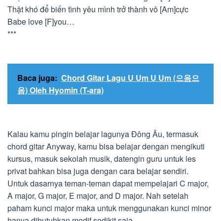
Thật khó để biến tình yêu mình trở thành vô [Am]cực
Babe love [F]you…
***
Baca juga:
Chord Gitar Lagu U Um U Um (으음으
음) Oleh Hyomin (T-ara)
Kalau kamu pingin belajar lagunya Đông Âu, termasuk
chord gitar Anyway, kamu bisa belajar dengan mengikuti
kursus, masuk sekolah musik, datengin guru untuk les
privat bahkan bisa juga dengan cara belajar sendiri.
Untuk dasarnya teman-teman dapat mempelajari C major,
A major, G major, E major, and D major. Nah setelah
paham kunci major maka untuk menggunakan kunci minor
hanya dibutuhkan modif sedikit saja.