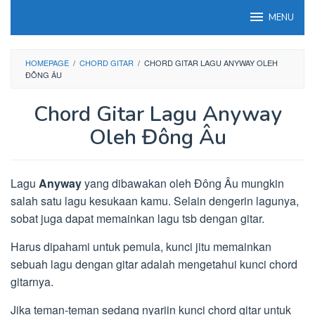
Loncat
MENU
ke
konten
HOMEPAGE
/
CHORD GITAR
/
CHORD GITAR LAGU ANYWAY OLEH
ĐÔNG ÂU
Chord Gitar Lagu Anyway
Oleh Đông Âu
Lagu
Anyway
yang dibawakan oleh Đông Âu mungkin
salah satu lagu kesukaan kamu. Selain dengerin lagunya,
sobat juga dapat memainkan lagu tsb dengan gitar.
Harus dipahami untuk pemula, kunci jitu memainkan
sebuah lagu dengan gitar adalah mengetahui kunci chord
gitarnya.
Jika teman-teman sedang nyariin kunci chord gitar untuk