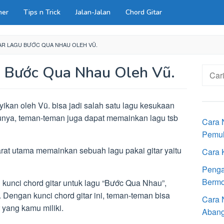
ner
Tips n Trick
Jalan-Jalan
Chord Gitar
AR LAGU BƯỚC QUA NHAU OLEH VŨ.
u Bước Qua Nhau Oleh Vũ.
Cari
untuk:
ikan oleh Vũ. bisa jadi salah satu lagu kesukaan
unya, teman-teman juga dapat memainkan lagu tsb
Cara 
Pemu
rat utama memainkan sebuah lagu pakai gitar yaitu
Cara 
Penga
Bermot
 kunci chord gitar untuk lagu “Bước Qua Nhau”,
 Dengan kunci chord gitar ini, teman-teman bisa
Cara 
 yang kamu miliki.
Aban