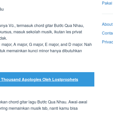
Pakai
lâu
About
unya Vũ., termasuk chord gitar Bước Qua Nhau,
ursus, masuk sekolah musik, ikutan les privat
Conta
dak.
Priva
 major, A major, G major, E major, and D major. Nah
tuk memainkan kunci minor hanya dibutuhkan
A Thousand Apologies Oleh Lostprophets
inkan chord gitar lagu Bước Qua Nhau. Awal-awal
sering memainkan musik tsb, nanti kamu bisa