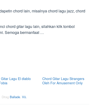
 dapetin chord lain, misalnya chord lagu jazz, chord
 chord gitar lagu lain, silahkan klik tombol
 ini. Semoga bermanfaat …
Gitar Lagu El diablo
Chord Gitar Lagu Strangers
Fobia
Oleh For Amusement Only
Ditag
Ballade
,
Vũ.