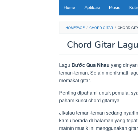
Loncat
Home
Aplikasi
Music
Kuli
ke
konten
HOMEPAGE
/
CHORD GITAR
/
CHORD GIT
Chord Gitar Lag
Lagu
Bước Qua Nhau
yang dinyany
teman-teman. Selain menikmati lag
memakai gitar.
Penting dipahami untuk pemula, sya
paham kunci chord gitarnya.
Jikalau teman-teman sedang nyariin
kamu berada di halaman yang tepat.
mainin musik ini menggunakan gitar