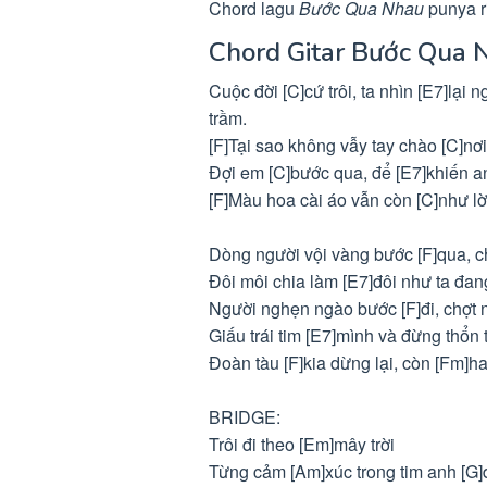
Chord lagu
Bước Qua Nhau
punya r
Chord Gitar Bước Qua 
Cuộc đời [C]cứ trôi, ta nhìn [E7]lạ
trầm.
[F]Tại sao không vẫy tay chào [C]nơi
Đợi em [C]bước qua, để [E7]khiến a
[F]Màu hoa cài áo vẫn còn [C]như lờ
Dòng người vội vàng bước [F]qua, ch
Đôi môi chia làm [E7]đôi như ta đa
Người nghẹn ngào bước [F]đi, chợt 
Giấu trái tim [E7]mình và đừng thổn
Đoàn tàu [F]kia dừng lại, còn [Fm]h
BRIDGE:
Trôi đi theo [Em]mây trời
Từng cảm [Am]xúc trong tim anh [G]