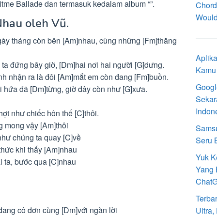
itme Ballade dan termasuk kedalam album “”.
Chord
Would
Nhau oleh Vũ.
i ngày tháng còn bên [Am]nhau, cùng những [Fm]thăng
Aplik
 ta đứng bây giờ, [Dm]hai nơi hai người [G]dưng.
Kamu 
nh nhận ra là đôi [Am]mắt em còn đang [Fm]buồn.
Googl
i hứa đã [Dm]từng, giờ đây còn như [G]xưa.
Sekar
Indon
ợt như chiếc hôn thế [C]thôi.
ng mong vậy [Am]thôi
Samsu
như chúng ta quay [C]về
Seru 
 thức khi thấy [Am]nhau
Yuk K
ai ta, bước qua [C]nhau
Yang 
Chat
Terba
đang cô đơn cùng [Dm]với ngàn lời
Ultra