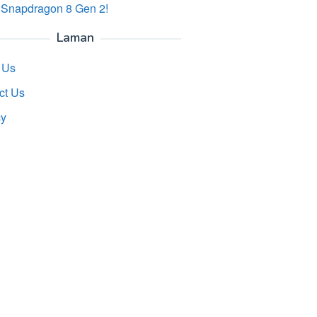
 Snapdragon 8 Gen 2!
Laman
 Us
ct Us
cy