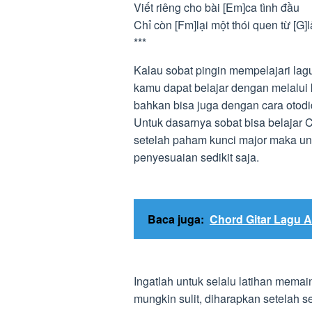
Viết riêng cho bài [Em]ca tình đầu
Chỉ còn [Fm]lại một thói quen từ [G]
***
Kalau sobat pingin mempelajari lag
kamu dapat belajar dengan melalui k
bahkan bisa juga dengan cara otodi
Untuk dasarnya sobat bisa belajar C
setelah paham kunci major maka un
penyesuaian sedikit saja.
Baca juga:
Chord Gitar Lagu 
Ingatlah untuk selalu latihan mema
mungkin sulit, diharapkan setelah 