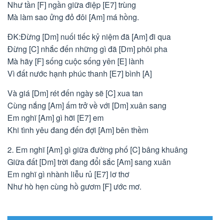
Như tần [F] ngần giữa điệp [E7] trùng
Mà làm sao ửng đỏ đôi [Am] má hồng.
ĐK:Đừng [Dm] nuối tiếc kỷ niệm đã [Am] đi qua
Đừng [C] nhắc đến những gì đã [Dm] phôi pha
Mà hãy [F] sống cuộc sống yên [E] lành
Vì đất nước hạnh phúc thanh [E7] bình [A]
Và giá [Dm] rét đến ngày sẽ [C] xua tan
Cùng nắng [Am] ấm trở về với [Dm] xuân sang
Em nghĩ [Am] gì hỡi [E7] em
Khi tình yêu đang đến đợi [Am] bên thềm
2. Em nghĩ [Am] gì giữa đường phố [C] bâng khuâng
Giữa đất [Dm] trời đang đổi sắc [Am] sang xuân
Em nghĩ gì nhành liễu rủ [E7] lơ thơ
Như hò hẹn cùng hồ gươm [F] ước mơ.