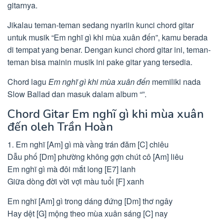
gitarnya.
Jikalau teman-teman sedang nyariin kunci chord gitar
untuk musik “Em nghĩ gì khi mùa xuân đến”, kamu berada
di tempat yang benar. Dengan kunci chord gitar ini, teman-
teman bisa mainin musik ini pake gitar yang tersedia.
Chord lagu
Em nghĩ gì khi mùa xuân đến
memiliki nada
Slow Ballad dan masuk dalam album “”.
Chord Gitar Em nghĩ gì khi mùa xuân
đến oleh Trần Hoàn
1. Em nghĩ [Am] gì mà vầng trán đăm [C] chiêu
Dẫu phố [Dm] phường không gợn chút cô [Am] liêu
Em nghĩ gì mà đôi mắt long [E7] lanh
Giữa dòng đời vời vợi màu tuổi [F] xanh
Em nghĩ [Am] gì trong dáng đứng [Dm] thơ ngây
Hay dệt [G] mộng theo mùa xuân sáng [C] nay