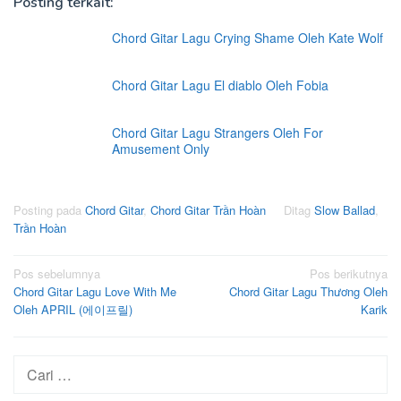
Posting terkait:
Chord Gitar Lagu Crying Shame Oleh Kate Wolf
Chord Gitar Lagu El diablo Oleh Fobia
Chord Gitar Lagu Strangers Oleh For
Amusement Only
Posting pada
Chord Gitar
,
Chord Gitar Trần Hoàn
Ditag
Slow Ballad
,
Trần Hoàn
Navigasi
Pos sebelumnya
Pos berikutnya
Chord Gitar Lagu Love With Me
Chord Gitar Lagu Thương Oleh
pos
Oleh APRIL (에이프릴)
Karik
Cari
untuk: