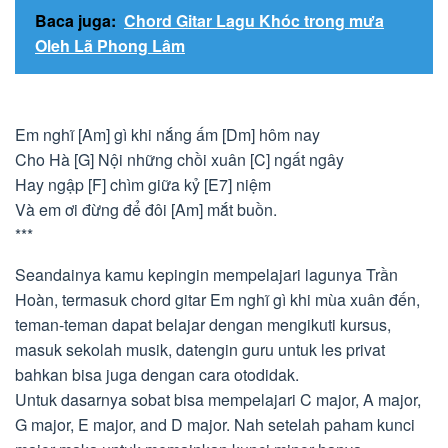
Baca juga:
Chord Gitar Lagu Khóc trong mưa
Oleh Lã Phong Lâm
Em nghĩ [Am] gì khi nắng ấm [Dm] hôm nay
Cho Hà [G] Nội những chồi xuân [C] ngất ngây
Hay ngập [F] chìm giữa kỷ [E7] niệm
Và em ơi đừng để đôi [Am] mắt buồn.
***
Seandainya kamu kepingin mempelajari lagunya Trần
Hoàn, termasuk chord gitar Em nghĩ gì khi mùa xuân đến,
teman-teman dapat belajar dengan mengikuti kursus,
masuk sekolah musik, datengin guru untuk les privat
bahkan bisa juga dengan cara otodidak.
Untuk dasarnya sobat bisa mempelajari C major, A major,
G major, E major, and D major. Nah setelah paham kunci