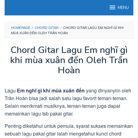
Loncat
MENU
ke
konten
HOMEPAGE
/
CHORD GITAR
/
CHORD GITAR LAGU EM NGHĨ GÌ KHI
MÙA XUÂN ĐẾN OLEH TRẦN HOÀN
Chord Gitar Lagu Em nghĩ gì
khi mùa xuân đến Oleh Trần
Hoàn
Lagu
Em nghĩ gì khi mùa xuân đến
yang dinyanyiin oleh
Trần Hoàn bisa jadi salah satu lagu favorit teman-teman.
Selain menikmati musiknya, teman-teman juga dapat
memainkan lagu tsb pakai gitar.
Penting diketahui untuk pemula, syarat sukses memainkan
sebuah lagu pakai gitar ialah mengetahui kunci chord