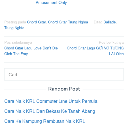
Amusement Only
Posting pada
Chord Gitar
,
Chord Gitar Trung Nghĩa
Ditag
Ballade
,
Trung Nghĩa
Navigasi
Pos sebelumnya
Pos berikutnya
Chord Gitar Lagu Love Don’t Die
Chord Gitar Lagu GỬI VỢ TƯƠNG
pos
Oleh The Fray
LAI Oleh
Cari
untuk:
Random Post
Cara Naik KRL Commuter Line Untuk Pemula
Cara Naik KRL Dari Bekasi Ke Tanah Abang
Cara Ke Kampung Rambutan Naik KRL