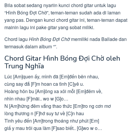
Bila sobat sedang nyariin kunci chord gitar untuk lagu
“Hình Bóng Đợi Chờ”, teman-teman sudah ada di laman
yang pas. Dengan kunci chord gitar ini, teman-teman dapat
mainin lagu ini pake gitar yang sobat miliki.
Chord lagu
Hình Bóng Đợi Chờ
memiliki nada Ballade dan
termasuk dalam album “”.
Chord Gitar Hình Bóng Đợi Chờ oleh
Trung Nghĩa
Lúc [Am]quen ấy, mình đã [Em]đến bên nhau,
cùng say đắ [F]m hoan ca tình [C]yê u.
Hoàng hôn bu [Am]ông xa xôi mỗi [Em]đêm về,
nhìn nhau [F]mãi.. wo w [G]o…
N [Am]hững đêm vắng thao thức [Em]tro ng cơn mơ
lòng thương n [F]hớ suy tư về [C]n hau
Tình yêu đến [Am]trong thoáng như phút [Em]
giấ y mau trôi qua làm [F]sao biết.. [G]wo w o…