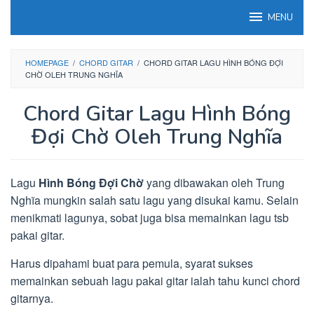
Loncat
MENU
ke
konten
HOMEPAGE
/
CHORD GITAR
/
CHORD GITAR LAGU HÌNH BÓNG ĐỢI
CHỜ OLEH TRUNG NGHĨA
Chord Gitar Lagu Hình Bóng
Đợi Chờ Oleh Trung Nghĩa
Lagu
Hình Bóng Đợi Chờ
yang dibawakan oleh Trung
Nghĩa mungkin salah satu lagu yang disukai kamu. Selain
menikmati lagunya, sobat juga bisa memainkan lagu tsb
pakai gitar.
Harus dipahami buat para pemula, syarat sukses
memainkan sebuah lagu pakai gitar ialah tahu kunci chord
gitarnya.