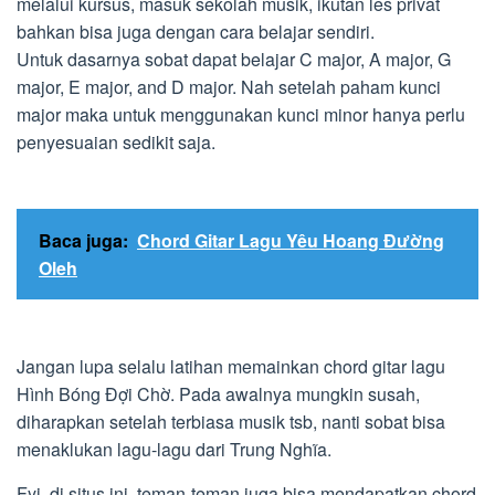
melalui kursus, masuk sekolah musik, ikutan les privat
bahkan bisa juga dengan cara belajar sendiri.
Untuk dasarnya sobat dapat belajar C major, A major, G
major, E major, and D major. Nah setelah paham kunci
major maka untuk menggunakan kunci minor hanya perlu
penyesuaian sedikit saja.
Baca juga:
Chord Gitar Lagu Yêu Hoang Đường
Oleh
Jangan lupa selalu latihan memainkan chord gitar lagu
Hình Bóng Đợi Chờ. Pada awalnya mungkin susah,
diharapkan setelah terbiasa musik tsb, nanti sobat bisa
menaklukan lagu-lagu dari Trung Nghĩa.
Fyi, di situs ini, teman-teman juga bisa mendapatkan chord