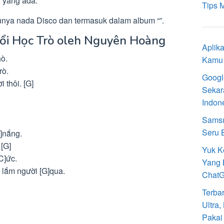
r yang ada.
Tips 
nya nada Disco dan termasuk dalam album “”.
uổi Học Trò oleh Nguyên Hoàng
Aplik
ò.
Kamu 
rò.
Googl
 thôi. [G]
Sekar
Indon
Samsu
Seru 
]nắng.
 [G]
Yuk K
C]ức.
Yang 
 lắm người [G]qua.
Chat
Terba
Ultra
Pakai