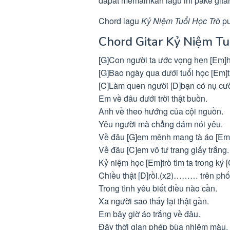
dapat memainkan lagu ini pake gita
Chord lagu
Kỷ Niệm Tuổi Học Trò
pu
Chord Gitar Kỷ Niệm T
[G]Con người ta ước vọng hẹn [Em]h
[G]Bao ngày qua dưới tuổi học [Em]t
[C]Làm quen người [D]bạn có nụ cười
Em về đâu dưới trời thật buồn.
Anh về theo hướng của cội nguồn.
Yêu người mà chẳng dám nói yêu.
Về đâu [G]em mênh mang tà áo [Em
Về đâu [C]em vô tư trang giấy trắng.
Kỷ niệm học [Em]trò tìm ta trong ký [
Chiều thật [D]rồi.(x2)……… trên phố
Trong tình yêu biết điều nào cần.
Xa người sao thấy lại thật gần.
Em bây giờ áo trắng về đâu.
Đây thời gian phép bùa nhiệm màu.