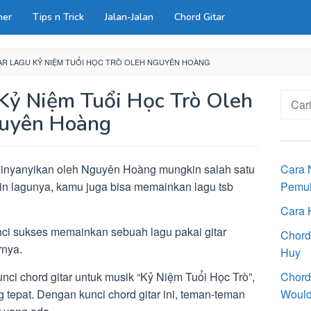
ner
Tips n Trick
Jalan-Jalan
Chord Gitar
AR LAGU KỶ NIỆM TUỔI HỌC TRÒ OLEH NGUYÊN HOÀNG
 Kỷ Niệm Tuổi Học Trò Oleh
Cari
untuk:
uyên Hoàng
inyanyikan oleh Nguyên Hoàng mungkin salah satu
Cara 
in lagunya, kamu juga bisa memainkan lagu tsb
Pemu
Cara 
nci sukses memainkan sebuah lagu pakai gitar
Chord
rnya.
Huy
nci chord gitar untuk musik “Kỷ Niệm Tuổi Học Trò”,
Chord
 tepat. Dengan kunci chord gitar ini, teman-teman
Would