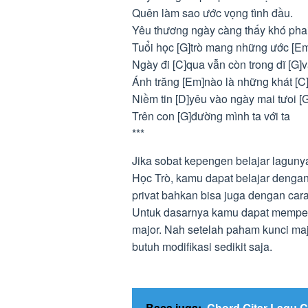
Quên làm sao ước vọng tình đầu.
Yêu thương ngày càng thấy khó phai
Tuổi học [G]trò mang những ước [E
Ngày đi [C]qua vẫn còn trong dĩ [G]
Ánh trăng [Em]nào là những khát [C
Niềm tin [D]yêu vào ngày mai tưoi [
Trên con [G]đường mình ta với ta
***
Jika sobat kepengen belajar lagun
Học Trò, kamu dapat belajar dengan
privat bahkan bisa juga dengan cara 
Untuk dasarnya kamu dapat mempelaj
major. Nah setelah paham kunci m
butuh modifikasi sedikit saja.
Baca juga:
Chord Gitar Lagu 