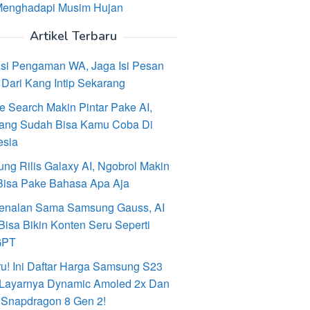
Menghadapi Musim Hujan
Artikel Terbaru
asi Pengaman WA, Jaga Isi Pesan
Dari Kang Intip Sekarang
e Search Makin Pintar Pake AI,
ang Sudah Bisa Kamu Coba Di
esia
ng Rilis Galaxy AI, Ngobrol Makin
Bisa Pake Bahasa Apa Aja
enalan Sama Samsung Gauss, AI
Bisa Bikin Konten Seru Seperti
GPT
ru! Ini Daftar Harga Samsung S23
, Layarnya Dynamic Amoled 2x Dan
 Snapdragon 8 Gen 2!