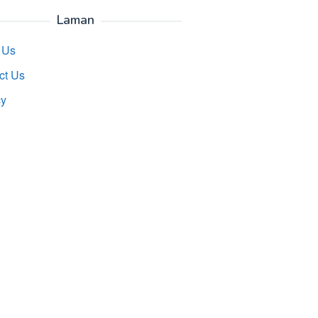
Laman
 Us
ct Us
cy