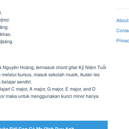
.
m]mơ.
About
vãng.
Conta
]khao.
Priva
G]sáng.
ya Nguyên Hoàng, termasuk chord gitar Kỷ Niệm Tuổi
 melalui kursus, masuk sekolah musik, ikutan les
belajar sendiri.
ari C major, A major, G major, E major, and D
ajor maka untuk menggunakan kunci minor hanya
Cuộc Đời Con Có Mẹ Oleh Duy Anh