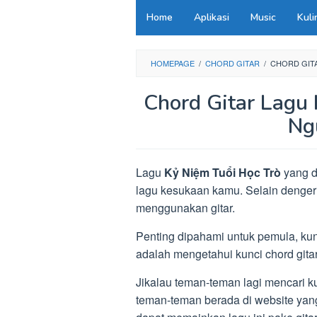
Loncat
Home
Aplikasi
Music
Kuli
ke
konten
HOMEPAGE
/
CHORD GITAR
/
CHORD GIT
Chord Gitar Lagu
Ng
Lagu
Kỷ Niệm Tuổi Học Trò
yang d
lagu kesukaan kamu. Selain denger
menggunakan gitar.
Penting dipahami untuk pemula, ku
adalah mengetahui kunci chord gita
Jikalau teman-teman lagi mencari ku
teman-teman berada di website yang