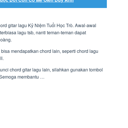
hord gitar lagu Kỷ Niệm Tuổi Học Trò. Awal-awal
terbiasa lagu tsb, nanti teman-teman dapat
Hoàng.
a bisa mendapatkan chord lain, seperti chord lagu
l.
nci chord gitar lagu lain, silahkan gunakan tombol
i. Semoga membantu …