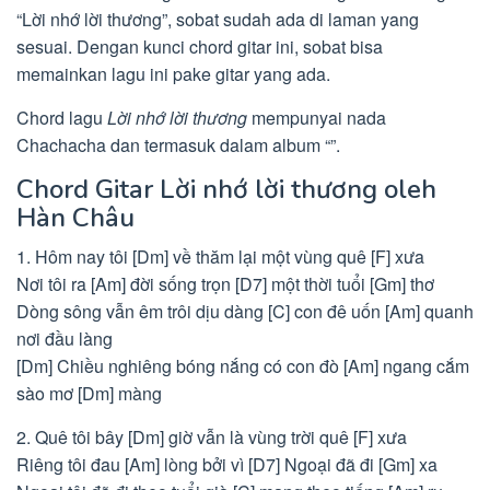
“Lời nhớ lời thương”, sobat sudah ada di laman yang
sesuai. Dengan kunci chord gitar ini, sobat bisa
memainkan lagu ini pake gitar yang ada.
Chord lagu
Lời nhớ lời thương
mempunyai nada
Chachacha dan termasuk dalam album “”.
Chord Gitar Lời nhớ lời thương oleh
Hàn Châu
1. Hôm nay tôi [Dm] về thăm lại một vùng quê [F] xưa
Nơi tôi ra [Am] đời sống trọn [D7] một thời tuổi [Gm] thơ
Dòng sông vẫn êm trôi dịu dàng [C] con đê uốn [Am] quanh
nơi đầu làng
[Dm] Chiều nghiêng bóng nắng có con đò [Am] ngang cắm
sào mơ [Dm] màng
2. Quê tôi bây [Dm] giờ vẫn là vùng trời quê [F] xưa
Riêng tôi đau [Am] lòng bởi vì [D7] Ngoại đã đi [Gm] xa