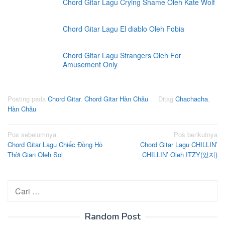
Chord Gitar Lagu Crying Shame Oleh Kate Wolf
Chord Gitar Lagu El diablo Oleh Fobia
Chord Gitar Lagu Strangers Oleh For
Amusement Only
Posting pada
Chord Gitar
,
Chord Gitar Hàn Châu
Ditag
Chachacha
,
Hàn Châu
Navigasi
Pos sebelumnya
Pos berikutnya
Chord Gitar Lagu Chiếc Đồng Hồ
Chord Gitar Lagu CHILLIN’
pos
Thời Gian Oleh Sol
CHILLIN’ Oleh ITZY(있지)
Cari
untuk:
Random Post