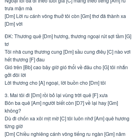
Ngoại tôi đã đi theo tuổi già [C] mang theo tiếng [Am] ru
trưa mặn mà
[Dm] Lời ru cánh võng thuở tôi còn [Gm] thơ đã thành xa
[Dm] vời
ĐK: Thương quê [Dm] hương, thương ngoại rút sợi tầm [G]
tơ
Tôi nhã cung thương cung [Dm] sầu cung điêụ [C] nào vơi
hết thương [F] đau
Gió trên [Bb] cao bây giờ gió thổi về đâu cho [G] tôi nhắn
gởi đôi lời
Lời thương cho [A] ngoại, lời buồn cho [Dm] tôi
3. Mai tôi đi [Dm] rồi bỏ lại vùng trời quê [F] xưa
Bôn ba quê [Am] người biết còn [D7] về lại hay [Gm]
không?
Dù đi chốn xa xôi mịt mờ [C] tôi luôn nhớ [Am] quê hương
từng giờ
[Dm] Chiều nghiêng cánh võng tiếng ru ngàn [Gm] năm