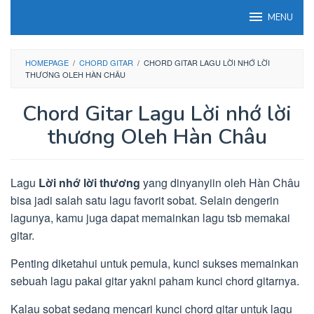
Loncat
MENU
ke
konten
HOMEPAGE
/
CHORD GITAR
/
CHORD GITAR LAGU LỜI NHỚ LỜI
THƯƠNG OLEH HÀN CHÂU
Chord Gitar Lagu Lời nhớ lời
thương Oleh Hàn Châu
Lagu
Lời nhớ lời thương
yang dinyanyiin oleh Hàn Châu
bisa jadi salah satu lagu favorit sobat. Selain dengerin
lagunya, kamu juga dapat memainkan lagu tsb memakai
gitar.
Penting diketahui untuk pemula, kunci sukses memainkan
sebuah lagu pakai gitar yakni paham kunci chord gitarnya.
Kalau sobat sedang mencari kunci chord gitar untuk lagu