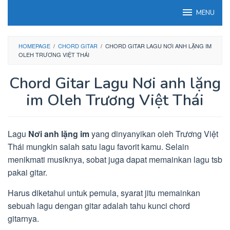
Loncat
MENU
ke
konten
HOMEPAGE
/
CHORD GITAR
/
CHORD GITAR LAGU NƠI ANH LẶNG IM
OLEH TRƯƠNG VIỆT THÁI
Chord Gitar Lagu Nơi anh lặng
im Oleh Trương Việt Thái
Lagu
Nơi anh lặng im
yang dinyanyikan oleh Trương Việt
Thái mungkin salah satu lagu favorit kamu. Selain
menikmati musiknya, sobat juga dapat memainkan lagu tsb
pakai gitar.
Harus diketahui untuk pemula, syarat jitu memainkan
sebuah lagu dengan gitar adalah tahu kunci chord
gitarnya.