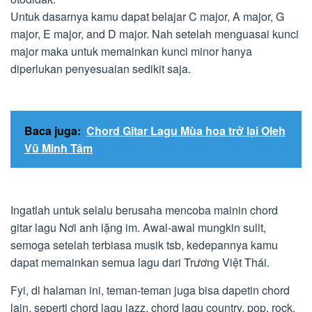
Untuk dasarnya kamu dapat belajar C major, A major, G
major, E major, and D major. Nah setelah menguasai kunci
major maka untuk memainkan kunci minor hanya
diperlukan penyesuaian sedikit saja.
Baca juga:
Chord Gitar Lagu Mùa hoa trở lại Oleh
Vũ Minh Tâm
Ingatlah untuk selalu berusaha mencoba mainin chord
gitar lagu Nơi anh lặng im. Awal-awal mungkin sulit,
semoga setelah terbiasa musik tsb, kedepannya kamu
dapat memainkan semua lagu dari Trương Việt Thái.
Fyi, di halaman ini, teman-teman juga bisa dapetin chord
lain, seperti chord lagu jazz, chord lagu country, pop, rock,