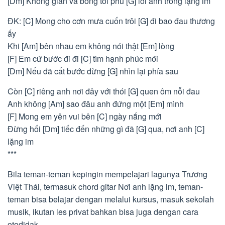
[Dm] Không gian và bóng tối phủ [G] lối anh trong lặng im
ĐK: [C] Mong cho cơn mưa cuốn trôi [G] đi bao đau thương
ấy
Khi [Am] bên nhau em không nói thật [Em] lòng
[F] Em cứ bước đi đi [C] tìm hạnh phúc mới
[Dm] Nếu đã cất bước đừng [G] nhìn lại phía sau
Còn [C] riêng anh nơi đây với thói [G] quen ôm nỗi đau
Anh không [Am] sao đâu anh đứng một [Em] mình
[F] Mong em yên vui bên [C] ngày nắng mới
Đừng hối [Dm] tiếc đến những gì đã [G] qua, nơi anh [C]
lặng im
***
Bila teman-teman kepingin mempelajari lagunya Trương
Việt Thái, termasuk chord gitar Nơi anh lặng im, teman-
teman bisa belajar dengan melalui kursus, masuk sekolah
musik, ikutan les privat bahkan bisa juga dengan cara
otodidak.