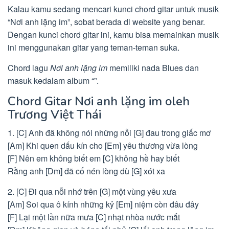
Kalau kamu sedang mencari kunci chord gitar untuk musik
“Nơi anh lặng im”, sobat berada di website yang benar.
Dengan kunci chord gitar ini, kamu bisa memainkan musik
ini menggunakan gitar yang teman-teman suka.
Chord lagu
Nơi anh lặng im
memiliki nada Blues dan
masuk kedalam album “”.
Chord Gitar Nơi anh lặng im oleh
Trương Việt Thái
1. [C] Anh đã không nói những nỗi [G] đau trong giấc mơ
[Am] Khi quen dấu kín cho [Em] yêu thương vừa lòng
[F] Nên em không biết em [C] không hề hay biết
Rằng anh [Dm] đã cố nén lòng dù [G] xót xa
2. [C] Đi qua nỗi nhớ trên [G] một vùng yêu xưa
[Am] Soi qua ô kính những kỷ [Em] niệm còn đâu đây
[F] Lại một lần nữa mưa [C] nhạt nhòa nước mắt