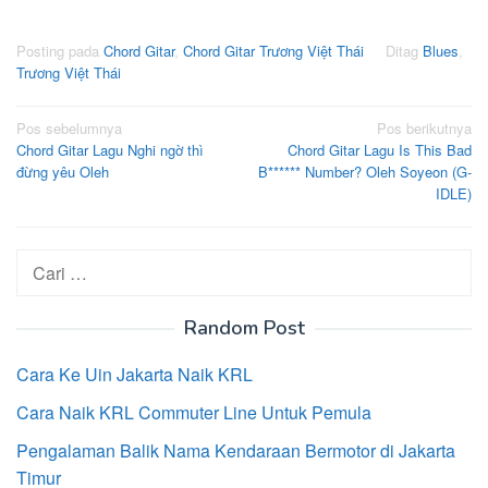
Posting pada
Chord Gitar
,
Chord Gitar Trương Việt Thái
Ditag
Blues
,
Trương Việt Thái
Navigasi
Pos sebelumnya
Pos berikutnya
Chord Gitar Lagu Nghi ngờ thì
Chord Gitar Lagu Is This Bad
pos
đừng yêu Oleh
B****** Number? Oleh Soyeon (G-
IDLE)
Cari
untuk:
Random Post
Cara Ke Uin Jakarta Naik KRL
Cara Naik KRL Commuter Line Untuk Pemula
Pengalaman Balik Nama Kendaraan Bermotor di Jakarta
Timur