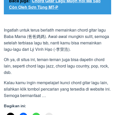
Baca juga:
Chord Gitar Lagu Muộn Rồi Mà Sao
Còn Oleh Sơn Tùng MT-P
Ingatlah untuk terus berlatih memainkan chord gitar lagu
Baba Mama (爸爸媽媽). Awal-awal mungkin sulit, semoga
setelah terbiasa lagu tsb, nanti kamu bisa memainkan
lagu-lagu dari Lý Vinh Hạo (-李荣浩).
Oh ya, di situs ini, teman-teman juga bisa dapetin chord
lain, seperti chord lagu jazz, chord lagu country, pop, rock,
dsb.
Kalau kamu ingin mempelajari kunci chord gitar lagu lain,
silahkan klik tombol pencarian yang tersedia di website ini.
Semoga bermanfaat …
Bagikan ini: