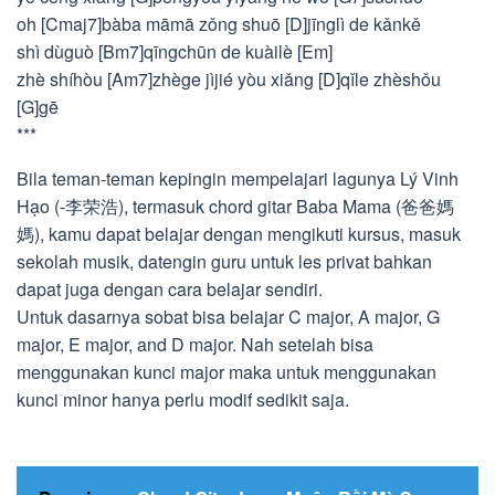
oh [Cmaj7]bàba māmā zǒng shuō [D]jīnglì de kǎnkě
shì dùguò [Bm7]qīngchūn de kuàilè [Em]
zhè shíhòu [Am7]zhège jìjié yòu xiǎng [D]qǐle zhèshǒu
[G]gē
***
Bila teman-teman kepingin mempelajari lagunya Lý Vinh
Hạo (-李荣浩), termasuk chord gitar Baba Mama (爸爸媽
媽), kamu dapat belajar dengan mengikuti kursus, masuk
sekolah musik, datengin guru untuk les privat bahkan
dapat juga dengan cara belajar sendiri.
Untuk dasarnya sobat bisa belajar C major, A major, G
major, E major, and D major. Nah setelah bisa
menggunakan kunci major maka untuk menggunakan
kunci minor hanya perlu modif sedikit saja.