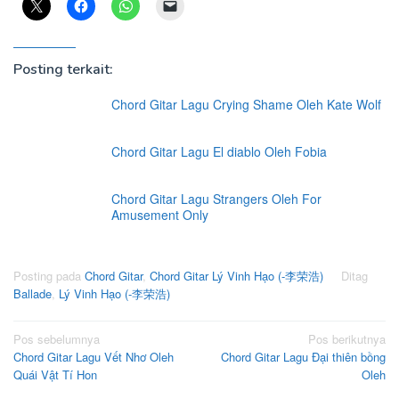
Posting terkait:
Chord Gitar Lagu Crying Shame Oleh Kate Wolf
Chord Gitar Lagu El diablo Oleh Fobia
Chord Gitar Lagu Strangers Oleh For
Amusement Only
Posting pada
Chord Gitar
,
Chord Gitar Lý Vinh Hạo (-李荣浩)
Ditag
Ballade
,
Lý Vinh Hạo (-李荣浩)
Navigasi
Pos sebelumnya
Pos berikutnya
Chord Gitar Lagu Vết Nhơ Oleh
Chord Gitar Lagu Đại thiên bồng
pos
Quái Vật Tí Hon
Oleh