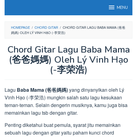
Loncat
MENU
ke
konten
HOMEPAGE
/
CHORD GITAR
/
CHORD GITAR LAGU BABA MAMA (爸爸
媽媽) OLEH LÝ VINH HẠO (-李荣浩)
Chord Gitar Lagu Baba Mama
(爸爸媽媽) Oleh Lý Vinh Hạo
(-李荣浩)
Lagu
Baba Mama (爸爸媽媽)
yang dinyanyikan oleh Lý
Vinh Hạo (-李荣浩) mungkin salah satu lagu kesukaan
teman-teman. Selain dengerin musiknya, kamu juga bisa
memainkan lagu tsb dengan gitar.
Penting diketahui buat pemula, syarat jitu memainkan
sebuah lagu dengan gitar yaitu paham kunci chord