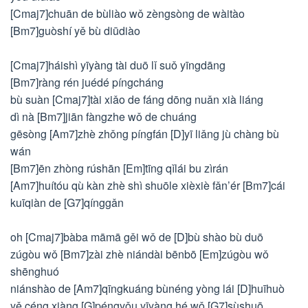
[Cmaj7]chuān de bùliào wǒ zèngsòng de wàitào
[Bm7]guòshí yě bù diūdiào
[Cmaj7]háishì yīyàng tài duō lǐ suǒ yīngdāng
[Bm7]ràng rén juédé píngcháng
bù suàn [Cmaj7]tài xiǎo de fáng dōng nuǎn xià liáng
dì nà [Bm7]jiān fàngzhe wǒ de chuáng
gēsòng [Am7]zhè zhǒng píngfán [D]yī liǎng jù chàng bù
wán
[Bm7]ēn zhòng rúshān [Em]tīng qǐlái bu zìrán
[Am7]huítóu qù kàn zhè shì shuōle xièxiè fǎn’ér [Bm7]cái
kuīqiàn de [G7]qínggǎn
oh [Cmaj7]bàba māmā gěi wǒ de [D]bù shào bù duō
zúgòu wǒ [Bm7]zài zhè niándài bēnbō [Em]zúgòu wǒ
shēnghuó
niánshào de [Am7]qīngkuáng bùnéng yòng lái [D]huīhuò
yě céng xiàng [G]péngyǒu yīyàng hé wǒ [G7]sùshuō