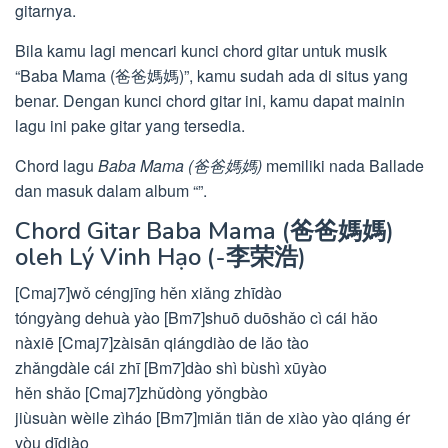
gitarnya.
Bila kamu lagi mencari kunci chord gitar untuk musik
“Baba Mama (爸爸媽媽)”, kamu sudah ada di situs yang
benar. Dengan kunci chord gitar ini, kamu dapat mainin
lagu ini pake gitar yang tersedia.
Chord lagu
Baba Mama (爸爸媽媽)
memiliki nada Ballade
dan masuk dalam album “”.
Chord Gitar Baba Mama (爸爸媽媽)
oleh Lý Vinh Hạo (-李荣浩)
[Cmaj7]wǒ céngjīng hěn xiǎng zhīdào
tóngyàng dehuà yào [Bm7]shuō duōshǎo cì cái hǎo
nàxiē [Cmaj7]zàisān qiángdiào de lǎo tào
zhǎngdàle cái zhī [Bm7]dào shì bùshì xūyào
hěn shǎo [Cmaj7]zhǔdòng yǒngbào
jiùsuàn wèile zìháo [Bm7]miǎn tiǎn de xiào yào qiáng ér
yòu dīdiào