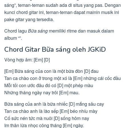
sáng”, teman-teman sudah ada di situs yang pas. Dengan
kunci chord gitar ini, teman-teman dapat mainin musik ini
pake gitar yang tersedia.
Chord lagu
Bữa sáng
memiliki ritme dan masuk dalam
album “”.
Chord Gitar Bữa sáng oleh JGKiD
Vòng hợp âm: [Em] [D]
[Em] Bữa sáng của con là một bữa đòn [D] đau
Tan ca chào con ở trong một xó là [Em] những cái cốc đầu
Mỗi tối con ước đâu đó có [D] một phép màu
Những tháng ngày nay trôi [Em] mau.
Bữa sáng của anh là bữa nhiếc [D] mắng sâu cay
Tan ca chào anh là lão sếp [Em] béo nhíu mày
Cố sức nén tức mà nuôi [D] sống hôm nay
Im thân lừa nhọc công tháng [Em] ngày.