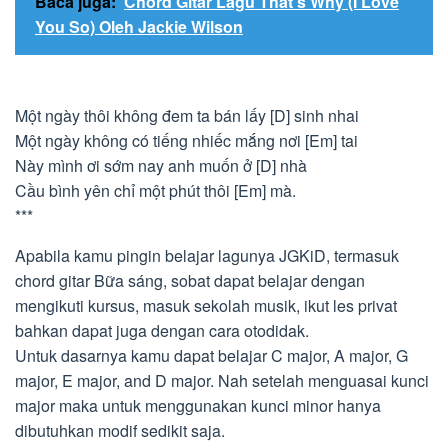
Baca juga:
Chord Gitar Lagu That's Why (I Love
You So) Oleh Jackie Wilson
Một ngày thôi không đem ta bán lấy [D] sinh nhai
Một ngày không có tiếng nhiếc mắng nơi [Em] tai
Này mình ơi sớm nay anh muốn ở [D] nhà
Cầu bình yên chỉ một phút thôi [Em] mà.
***
Apabila kamu pingin belajar lagunya JGKiD, termasuk
chord gitar Bữa sáng, sobat dapat belajar dengan
mengikuti kursus, masuk sekolah musik, ikut les privat
bahkan dapat juga dengan cara otodidak.
Untuk dasarnya kamu dapat belajar C major, A major, G
major, E major, and D major. Nah setelah menguasai kunci
major maka untuk menggunakan kunci minor hanya
dibutuhkan modif sedikit saja.