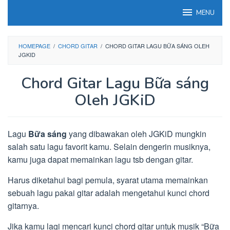
Loncat
MENU
ke
konten
HOMEPAGE
/
CHORD GITAR
/
CHORD GITAR LAGU BỮA SÁNG OLEH
JGKID
Chord Gitar Lagu Bữa sáng
Oleh JGKiD
Lagu
Bữa sáng
yang dibawakan oleh JGKiD mungkin
salah satu lagu favorit kamu. Selain dengerin musiknya,
kamu juga dapat memainkan lagu tsb dengan gitar.
Harus diketahui bagi pemula, syarat utama memainkan
sebuah lagu pakai gitar adalah mengetahui kunci chord
gitarnya.
Jika kamu lagi mencari kunci chord gitar untuk musik “Bữa