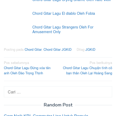
Chord Gitar Lagu El diablo Oleh Fobia
Chord Gitar Lagu Strangers Oleh For
Amusement Only
Posting pada
Chord Gitar
,
Chord Gitar JGKiD
Ditag
JGKiD
Navigasi
Pos sebelumnya
Pos berikutnya
Chord Gitar Lagu Đừng xóa tên
Chord Gitar Lagu Chuyện tình cô
pos
anh Oleh Đào Trọng Thịnh
bạn thân Oleh Lại Hoàng Sang
Cari
untuk:
Random Post
Cara Naik KRL Commuter Line Untuk Pemula