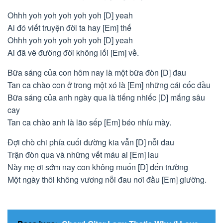
Ohhh yoh yoh yoh yoh yoh [D] yeah
Ai đó viết truyện đời ta hay [Em] thế
Ohhh yoh yoh yoh yoh yoh [D] yeah
Ai đã vẽ đường đời không lối [Em] về.
Bữa sáng của con hôm nay là một bữa đòn [D] đau
Tan ca chào con ở trong một xó là [Em] những cái cốc đầu
Bữa sáng của anh ngày qua là tiếng nhiếc [D] mắng sâu
cay
Tan ca chào anh là lão sếp [Em] béo nhíu mày.
Đợi chò chi phía cuối đường kia vẫn [D] nỗi đau
Trận đòn qua và những vết máu ai [Em] lau
Này mẹ ơi sớm nay con không muốn [D] đến trường
Một ngày thôi không vương nỗi đau nơi đầu [Em] giường.