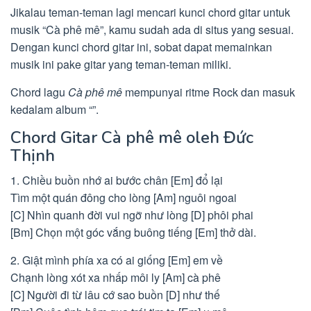
Jikalau teman-teman lagi mencari kunci chord gitar untuk
musik “Cà phê mê”, kamu sudah ada di situs yang sesuai.
Dengan kunci chord gitar ini, sobat dapat memainkan
musik ini pake gitar yang teman-teman miliki.
Chord lagu
Cà phê mê
mempunyai ritme Rock dan masuk
kedalam album “”.
Chord Gitar Cà phê mê oleh Đức
Thịnh
1. Chiều buồn nhớ ai bước chân [Em] đổ lại
Tìm một quán đông cho lòng [Am] nguôi ngoai
[C] Nhìn quanh đời vui ngỡ như lòng [D] phôi phai
[Bm] Chọn một góc vắng buông tiếng [Em] thở dài.
2. Giật mình phía xa có ai giống [Em] em về
Chạnh lòng xót xa nhấp môi ly [Am] cà phê
[C] Người đi từ lâu cớ sao buồn [D] như thế