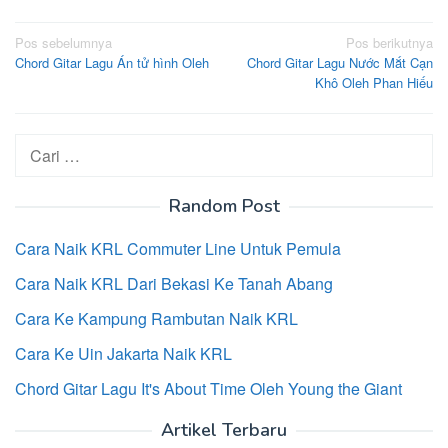
Navigasi
Pos sebelumnya
Pos berikutnya
Chord Gitar Lagu Án tử hình Oleh
Chord Gitar Lagu Nước Mắt Cạn
pos
Khô Oleh Phan Hiếu
Cari
untuk:
Random Post
Cara Naik KRL Commuter Line Untuk Pemula
Cara Naik KRL Dari Bekasi Ke Tanah Abang
Cara Ke Kampung Rambutan Naik KRL
Cara Ke Uin Jakarta Naik KRL
Chord Gitar Lagu It's About Time Oleh Young the Giant
Artikel Terbaru