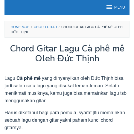
Loncat
MENU
ke
konten
HOMEPAGE
/
CHORD GITAR
/
CHORD GITAR LAGU CÀ PHÊ MÊ OLEH
ĐỨC THỊNH
Chord Gitar Lagu Cà phê mê
Oleh Đức Thịnh
Lagu
Cà phê mê
yang dinyanyikan oleh Đức Thịnh bisa
jadi salah satu lagu yang disukai teman-teman. Selain
menikmati musiknya, kamu juga bisa memainkan lagu tsb
menggunakan gitar.
Harus diketahui bagi para pemula, syarat jitu memainkan
sebuah lagu dengan gitar yakni paham kunci chord
gitarnya.