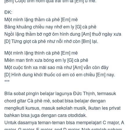
[Bm] Cuộc tình hôm qua trái tim ta [Em] u mê.
ĐK:
Một mình lặng thầm cà phê [Em] mê
Bâng khuâng chiều nay nhớ em ly [G] cà phê
Ngồi lặng thầm bỡ ngỡ ôm hình dung [Am] thuở ngày xưa
[D] Từng giọt cà phê như nỗi nhớ còn [Bm] lại.
Một mình lặng thinh cà phê [Em] mê
Miên man tình xưa bóng em ly [G] cà phê
Một cuộc tình xa mãi sao mà như [Am] vẫn còn đây
[D] Hình dung khói thuốc có em có em chiều [Em] nay.
***
Bila sobat pingin belajar lagunya Đức Thịnh, termasuk
chord gitar Cà phê mê, sobat bisa belajar dengan
mengikuti kursus, masuk sekolah musik, ikutan les privat
bahkan bisa juga dengan cara otodidak.
Untuk dasarnya teman-teman bisa mempelajari C major, A
major, G major, E major, and D major. Nah setelah paham