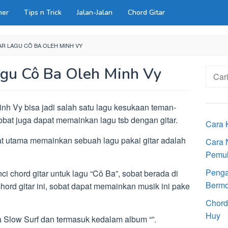
ner
Tips n Trick
Jalan-Jalan
Chord Gitar
R LAGU CÔ BA OLEH MINH VY
agu Cô Ba Oleh Minh Vy
Cari
untuk:
inh Vy bisa jadi salah satu lagu kesukaan teman-
obat juga dapat memainkan lagu tsb dengan gitar.
Cara 
at utama memainkan sebuah lagu pakai gitar adalah
Cara 
Pemu
Penga
ci chord gitar untuk lagu “Cô Ba”, sobat berada di
Bermot
ord gitar ini, sobat dapat memainkan musik ini pake
Chord
Huy
Slow Surf dan termasuk kedalam album “”.