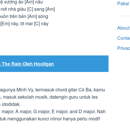
 lệ vương áo [Am] nâu
Pakai
 nơi nhà giàu [C] sang [Am]
 buồn trên bến [Am] sông
[Em] này, lỡ mai [C] này
About
Conta
Priva
n The Rain Oleh Hooligan
lagunya Minh Vy, termasuk chord gitar Cô Ba, kamu
s, masuk sekolah musik, datengin guru untuk les
 otodidak.
 major, A major, G major, E major, and D major. Nah
tuk menggunakan kunci minor hanya perlu modif