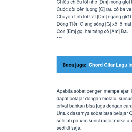
Chiều chiều tôi nhớ [Dm] mong giọt
Cuộc đời bên luống [G] rau cô ba về
Chuyện tình tôi trái [Dm] ngang giờ
Dòng Tiền Giang sóng [G] xô lỡ mai 
Còn [Em] gọi hai tiếng cô [Am] Ba.
***
Baca juga:
Chord Gitar Lagu I
Apabila sobat pengen mempelajari 
dapat belajar dengan melalui kursu
privat bahkan bisa juga dengan cara
Untuk dasarnya sobat bisa belajar C
setelah paham kunci major maka un
sedikit saja.