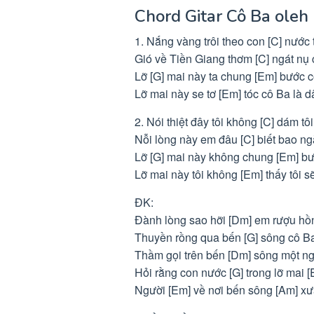
Chord Gitar Cô Ba oleh
1. Nắng vàng trôi theo con [C] nước t
Gió về Tiền Giang thơm [C] ngát nụ 
Lỡ [G] mai này ta chung [Em] bước 
Lỡ mai này se tơ [Em] tóc cô Ba là d
2. Nói thiệt đây tôi không [C] dám tô
Nỗi lòng này em đâu [C] biết bao ng
Lỡ [G] mai này không chung [Em] bư
Lỡ mai này tôi không [Em] thấy tôi 
ĐK:
Đành lòng sao hỡi [Dm] em rượu hồn
Thuyền rồng qua bến [G] sông cô Ba
Thầm gọi trên bến [Dm] sông một ng
Hỏi rằng con nước [G] trong lỡ mai [
Người [Em] về nơi bến sông [Am] xư