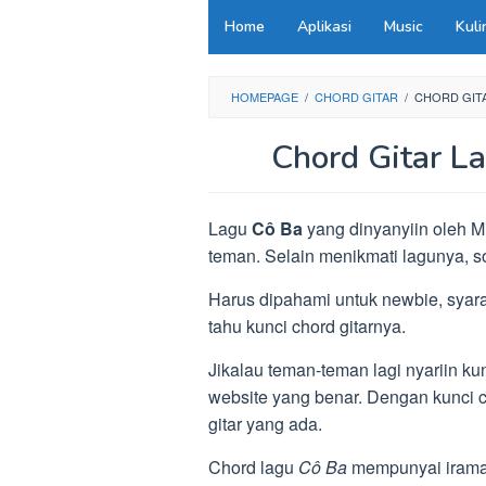
Loncat
Home
Aplikasi
Music
Kuli
ke
konten
HOMEPAGE
/
CHORD GITAR
/
CHORD GITA
Chord Gitar L
Lagu
Cô Ba
yang dinyanyiin oleh M
teman. Selain menikmati lagunya, s
Harus dipahami untuk newbie, syar
tahu kunci chord gitarnya.
Jikalau teman-teman lagi nyariin kun
website yang benar. Dengan kunci ch
gitar yang ada.
Chord lagu
Cô Ba
mempunyai irama 