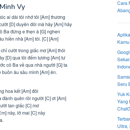
Cara 
 Minh Vy
Aban
óc ai dài tôi nhớ tôi [Am] thương
cười [D] duyên đôi má hây [Am] hây
cô Ba đừng e thẹn à [G] nghen
Aplik
âu hiền nhà [Am] tôi. [C] [Am]
Kamu 
i chỉ cười trong giấc mơ [Am] thôi
Googl
ày [D] qua tôi đếm tương [Am] tư
Sekar
ớc cô Ba về qua nhà người [G] ta
Indon
sẽ buồn âu sầu mình [Am] ên.
Samsu
Seru 
g hoa kết [Am] đôi
Yuk K
 đành quên rồi người [C] ơi [Am]
Yang 
ười tan giấc [C] mơ
Chat
Em] này, lỡ mai [C] này
Terba
a.
Ultra