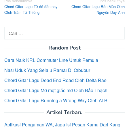
Navigasi
Pos sebelumnya
Pos berikutnya
Chord Gitar Lagu Từ đó đến nay
Chord Gitar Lagu Bốn Mùa Oleh
pos
Oleh Trầm Tử Thiêng
Nguyễn Duy Anh
Cari
untuk:
Random Post
Cara Naik KRL Commuter Line Untuk Pemula
Nasi Uduk Yang Selalu Ramai Di Cibubur
Chord Gitar Lagu Dead End Road Oleh Delta Rae
Chord Gitar Lagu Mơ một giấc mơ Oleh Bảo Thạch
Chord Gitar Lagu Running a Wrong Way Oleh ATB
Artikel Terbaru
Aplikasi Pengaman WA, Jaga Isi Pesan Kamu Dari Kang