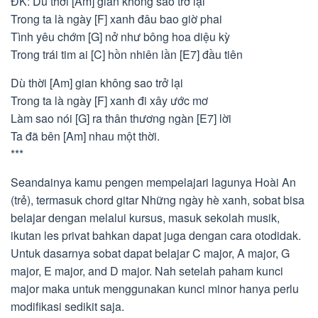
ĐK: Dù thời [Am] gian không sao trở lại
Trong ta là ngày [F] xanh đâu bao giờ phai
Tình yêu chớm [G] nở như bông hoa diệu kỳ
Trong trái tim ai [C] hồn nhiên lần [E7] đầu tiên
Dù thời [Am] gian không sao trở lại
Trong ta là ngày [F] xanh đi xây ước mơ
Làm sao nói [G] ra thân thương ngàn [E7] lời
Ta đã bên [Am] nhau một thời.
***
Seandainya kamu pengen mempelajari lagunya Hoài An
(trẻ), termasuk chord gitar Những ngày hè xanh, sobat bisa
belajar dengan melalui kursus, masuk sekolah musik,
ikutan les privat bahkan dapat juga dengan cara otodidak.
Untuk dasarnya sobat dapat belajar C major, A major, G
major, E major, and D major. Nah setelah paham kunci
major maka untuk menggunakan kunci minor hanya perlu
modifikasi sedikit saja.