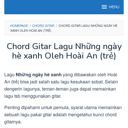
Loncat
MENU
ke
konten
HOMEPAGE
/
CHORD GITAR
/
CHORD GITAR LAGU NHỮNG NGÀY HÈ
XANH OLEH HOÀI AN (TRẺ)
Chord Gitar Lagu Những ngày
hè xanh Oleh Hoài An (trẻ)
Lagu
Những ngày hè xanh
yang dibawakan oleh Hoài
An (trẻ) bisa jadi salah satu lagu kesukaan sobat. Selain
dengerin lagunya, teman-teman juga dapat memainkan
lagu tsb menggunakan gitar.
Penting dipahami untuk pemula, syarat utama memainkan
sebuah lagu pakai gitar adalah mengetahui kunci chord
gitarnya.