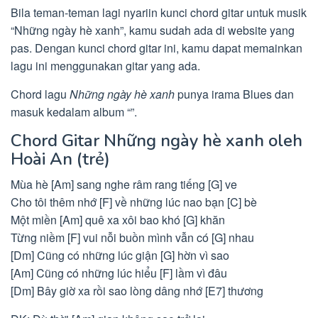
Bila teman-teman lagi nyariin kunci chord gitar untuk musik
“Những ngày hè xanh”, kamu sudah ada di website yang
pas. Dengan kunci chord gitar ini, kamu dapat memainkan
lagu ini menggunakan gitar yang ada.
Chord lagu
Những ngày hè xanh
punya irama Blues dan
masuk kedalam album “”.
Chord Gitar Những ngày hè xanh oleh
Hoài An (trẻ)
Mùa hè [Am] sang nghe râm rang tiếng [G] ve
Cho tôi thêm nhớ [F] về những lúc nao bạn [C] bè
Một miền [Am] quê xa xôi bao khó [G] khăn
Từng niềm [F] vui nỗi buồn mình vẫn có [G] nhau
[Dm] Cũng có những lúc giận [G] hờn vì sao
[Am] Cũng có những lúc hiểu [F] lầm vì đâu
[Dm] Bây giờ xa rồi sao lòng dâng nhớ [E7] thương