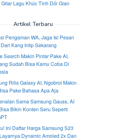
 Gitar Lagu Khúc Tình Dối Gian
Artikel Terbaru
asi Pengaman WA, Jaga Isi Pesan
Dari Kang Intip Sekarang
e Search Makin Pintar Pake AI,
ang Sudah Bisa Kamu Coba Di
esia
ng Rilis Galaxy AI, Ngobrol Makin
Bisa Pake Bahasa Apa Aja
enalan Sama Samsung Gauss, AI
Bisa Bikin Konten Seru Seperti
GPT
ru! Ini Daftar Harga Samsung S23
, Layarnya Dynamic Amoled 2x Dan