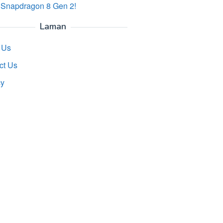
 Snapdragon 8 Gen 2!
Laman
 Us
ct Us
cy