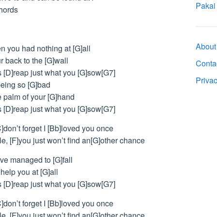
Pakai
chords
About
n you had nothing at [G]all
 back to the [G]wall
Conta
ys [D]reap just what you [G]sow[G7]
Priva
being so [G]bad
e palm of your [G]hand
ys [D]reap just what you [G]sow[G7]
C]don’t forget I [Bb]loved you once
le, [F]you just won’t find an[G]other chance
ve managed to [G]fall
help you at [G]all
ys [D]reap just what you [G]sow[G7]
C]don’t forget I [Bb]loved you once
le, [F]you just won’t find an[G]other chance