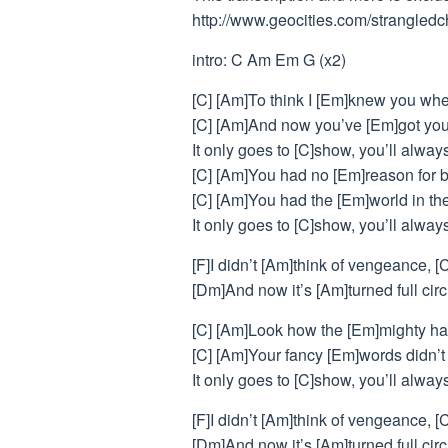
http://www.geocities.com/strangled
intro: C Am Em G (x2)
[C] [Am]To think I [Em]knew you whe
[C] [Am]And now you’ve [Em]got your
It only goes to [C]show, you’ll alwa
[C] [Am]You had no [Em]reason for 
[C] [Am]You had the [Em]world in th
It only goes to [C]show, you’ll alwa
[F]I didn’t [Am]think of vengeance, [
[Dm]And now it’s [Am]turned full circ
[C] [Am]Look how the [Em]mighty ha
[C] [Am]Your fancy [Em]words didn’t 
It only goes to [C]show, you’ll alwa
[F]I didn’t [Am]think of vengeance, [
[Dm]And now it’s [Am]turned full circ