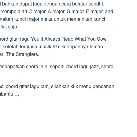
t bahkan dapat juga dengan cara belajar sendiri.
empelajari C major, A major, G major, E major, and
unakan kunci major maka untuk memainkan kunci
kit saja.
chord gitar lagu You’ll Always Reap What You Sow.
n setelah terbiasa musik tsb, kedepannya teman-
ri The Stranglers.
endapatkan chord lain, seperti chord lagu jazz, chord
i chord gitar lagu lain, silahkan klik menu pencarian
mbantu …