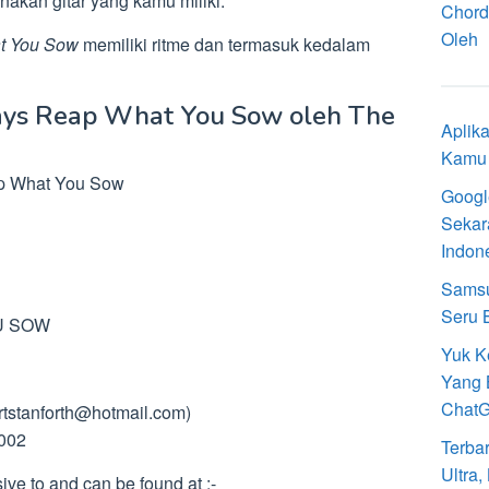
akan gitar yang kamu miliki.
Chord
Oleh
at You Sow
memiliki ritme dan termasuk kedalam
ways Reap What You Sow oleh The
Aplik
Kamu 
ap What You Sow
Googl
Sekar
Indon
Samsu
Seru 
U SOW
Yuk K
Yang 
Chat
rtstanforth@hotmail.com
)
2002
Terba
Ultra
ive to and can be found at :-