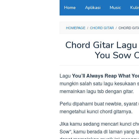
Loncat
Home
Aplikasi
Music
Kuli
ke
konten
HOMEPAGE
/
CHORD GITAR
/
CHORD GIT
Chord Gitar Lagu
You Sow O
Lagu
You’ll Always Reap What Y
mungkin salah satu lagu kesukaan s
memainkan lagu tsb dengan gitar.
Perlu dipahami buat newbie, syarat
mengetahui kunci chord gitarnya.
Jika kamu sedang mencari kunci cho
Sow”, kamu berada di laman yang te