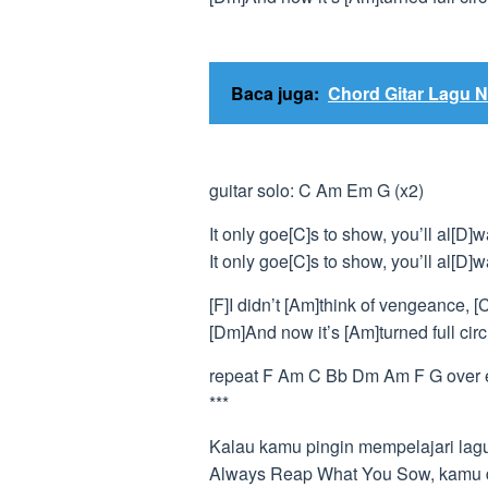
Baca juga:
Chord Gitar Lagu N
guitar solo: C Am Em G (x2)
It only goe[C]s to show, you’ll al[D
It only goe[C]s to show, you’ll al[D
[F]I didn’t [Am]think of vengeance, [
[Dm]And now it’s [Am]turned full circ
repeat F Am C Bb Dm Am F G over en
***
Kalau kamu pingin mempelajari lagun
Always Reap What You Sow, kamu da