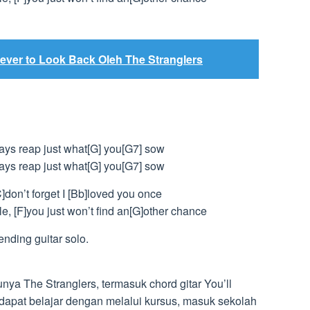
ever to Look Back Oleh The Stranglers
]ways reap just what[G] you[G7] sow
]ways reap just what[G] you[G7] sow
C]don’t forget I [Bb]loved you once
le, [F]you just won’t find an[G]other chance
ding guitar solo.
ya The Stranglers, termasuk chord gitar You’ll
pat belajar dengan melalui kursus, masuk sekolah