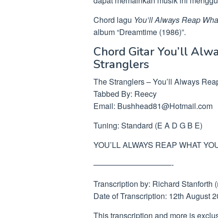
dapat memainkan musik ini menggun
Chord lagu
You’ll Always Reap Wh
album “Dreamtime (1986)”.
Chord Gitar You’ll Al
Stranglers
The Stranglers – You’ll Always Re
Tabbed By: Reecy
Email:
Bushhead81@Hotmail.com
Tuning: Standard (E A D G B E)
YOU’LL ALWAYS REAP WHAT YO
——————————-
Transcription by: Richard Stanforth (
Date of Transcription: 12th August 
This transcription and more is exclus