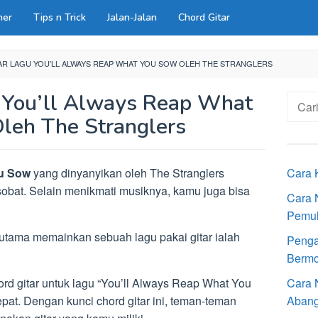
ner
Tips n Trick
Jalan-Jalan
Chord Gitar
AR LAGU YOU'LL ALWAYS REAP WHAT YOU SOW OLEH THE STRANGLERS
 You’ll Always Reap What
Cari
untuk:
leh The Stranglers
ou Sow
yang dinyanyikan oleh The Stranglers
Cara 
obat. Selain menikmati musiknya, kamu juga bisa
Cara 
Pemu
 utama memainkan sebuah lagu pakai gitar ialah
Penga
Bermot
rd gitar untuk lagu “You’ll Always Reap What You
Cara 
pat. Dengan kunci chord gitar ini, teman-teman
Aban