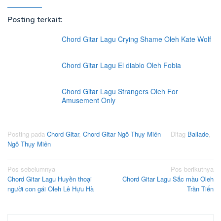
Posting terkait:
Chord Gitar Lagu Crying Shame Oleh Kate Wolf
Chord Gitar Lagu El diablo Oleh Fobia
Chord Gitar Lagu Strangers Oleh For
Amusement Only
Posting pada
Chord Gitar
,
Chord Gitar Ngô Thụy Miên
Ditag
Ballade
,
Ngô Thụy Miên
Navigasi
Pos sebelumnya
Pos berikutnya
Chord Gitar Lagu Huyền thoại
Chord Gitar Lagu Sắc màu Oleh
pos
người con gái Oleh Lê Hựu Hà
Trần Tiến
Cari