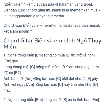
“Biển và em”, kamu sudah ada di halaman yang tepat.
Dengan kunci chord gitar ini, kamu bisa memainkan musik
ini menggunakan gitar yang tersedia.
Chord lagu
Biển và em
memiliki irama Ballade dan masuk
kedalam album “”.
Chord Gitar Biển và em oleh Ngô Thụy
Miên
1. Nghe trong biển [Em] sóng có mùa [B] thu trở về hôm
[Em] qua
Lang thang một [C] bóng mỗi mình [D7] em cùng giọt mưa
[G] sa [E7]
Anh bên trời [Am] vắng làm sao [C] biết đời như lá [E] gầy
Anh vui ngày [Am] nắng làm sao [C] hay tình như khói [B]
mây.
2. Nghe trong biển [Em] sóng có lời [B] ca tự tình bao [Em]