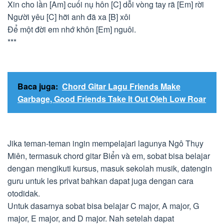
Xin cho lần [Am] cuối nụ hôn [C] dỗi vòng tay rã [Em] rời
Người yêu [C] hỡi anh đã xa [B] xôi
Để một đời em nhớ khôn [Em] nguôi.
***
Baca juga:
Chord Gitar Lagu Friends Make
Garbage, Good Friends Take It Out Oleh Low Roar
Jika teman-teman ingin mempelajari lagunya Ngô Thụy
Miên, termasuk chord gitar Biển và em, sobat bisa belajar
dengan mengikuti kursus, masuk sekolah musik, datengin
guru untuk les privat bahkan dapat juga dengan cara
otodidak.
Untuk dasarnya sobat bisa belajar C major, A major, G
major, E major, and D major. Nah setelah dapat