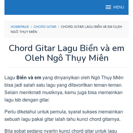
Loncat
MENU
ke
konten
HOMEPAGE
/
CHORD GITAR
/
CHORD GITAR LAGU BIỂN VÀ EM OLEH
NGÔ THỤY MIÊN
Chord Gitar Lagu Biển và em
Oleh Ngô Thụy Miên
Lagu
Biển và em
yang dinyanyikan oleh Ngô Thụy Miên
bisa jadi salah satu lagu yang difavoritkan teman-teman.
Selain menikmati musiknya, kamu juga bisa memainkan
lagu tsb dengan gitar.
Perlu diketahui untuk pemula, syarat sukses memainkan
sebuah lagu pakai gitar ialah tahu kunci chord gitarnya.
Bila sobat sedang nyariin kunci chord gitar untuk lagu