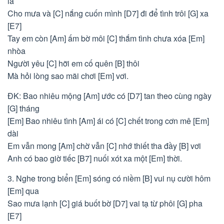
la
Cho mưa và [C] nắng cuốn mình [D7] đi để tình trôi [G] xa
[E7]
Tay em còn [Am] ấm bờ môi [C] thắm tình chưa xóa [Em]
nhòa
Người yêu [C] hỡi em cố quên [B] thôi
Mà hỏi lòng sao mãi chơi [Em] vơi.
ĐK: Bao nhiêu mộng [Am] ước có [D7] tan theo cùng ngày
[G] tháng
[Em] Bao nhiêu tình [Am] ái có [C] chết trong cơn mê [Em]
dài
Em vẫn mong [Am] chờ vẫn [C] nhớ thiết tha đầy [B] vơi
Anh có bao giờ tiếc [B7] nuối xót xa một [Em] thời.
3. Nghe trong biển [Em] sóng có niềm [B] vui nụ cười hôm
[Em] qua
Sao mưa lạnh [C] giá buốt bờ [D7] vai tạ từ phôi [G] pha
[E7]