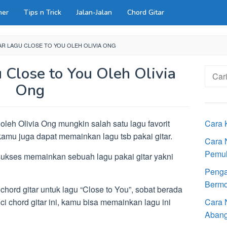
ner
Tips n Trick
Jalan-Jalan
Chord Gitar
R LAGU CLOSE TO YOU OLEH OLIVIA ONG
 Close to You Oleh Olivia
Cari
untuk:
Ong
oleh Olivia Ong mungkin salah satu lagu favorit
Cara 
kamu juga dapat memainkan lagu tsb pakai gitar.
Cara 
Pemu
 sukses memainkan sebuah lagu pakai gitar yakni
Penga
Bermot
chord gitar untuk lagu “Close to You”, sobat berada
i chord gitar ini, kamu bisa memainkan lagu ini
Cara 
Aban