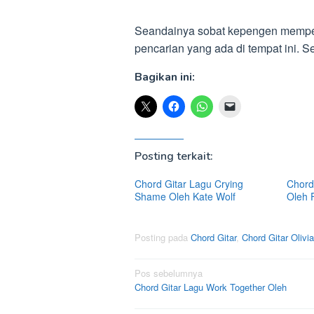
Seandainya sobat kepengen mempelaja
pencarian yang ada di tempat ini.
Bagikan ini:
Posting terkait:
Chord Gitar Lagu Crying
Chord 
Shame Oleh Kate Wolf
Oleh 
Posting pada
Chord Gitar
,
Chord Gitar Olivi
Navigasi
Pos sebelumnya
Chord Gitar Lagu Work Together Oleh
pos