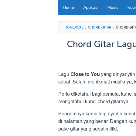
Loncat
Home
Aplikasi
Music
Kuli
ke
konten
HOMEPAGE
/
CHORD GITAR
/
CHORD GITA
Chord Gitar Lagu
Lagu
Close to You
yang dinyanyiin 
sobat. Selain menikmati musiknya, 
Perlu diketahui bagi pemula, kunci
mengetahui kunci chord gitarnya.
Seandainya kamu lagi nyariin kunci 
di halaman yang benar. Dengan kunc
pake gitar yang sobat miliki.