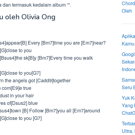
Chord
 dan termasuk kedalam album “”.
Oleh
u oleh Olivia Ong
Aplik
s4]appear[B] Every [Bm7]time you are [Em7]near?
Kamu 
 [G]close to you
Googl
 [Bsus4]the sk[B]y [Bm7]Every time you walk
Sekar
Indon
 [G]close to you[G7]
Samsu
n the angels got [Cadd9]together
Seru 
 com[E9]e true
ust in your hair
Yuk K
yes of[Dsus2] blue
Yang 
[Bsus4]town [B] Follow [Bm7]you all [Em7]around
Chat
[G]close to you [G7]
Terba
Ultra