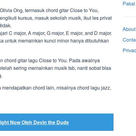
Pakai
Olivia Ong, termasuk chord gitar Close to You,
gikuti kursus, masuk sekolah musik, ikut les privat
didak.
About
ri C major, A major, G major, E major, and D major.
Conta
ka untuk memainkan kunci minor hanya dibutuhkan
Priva
n chord gitar lagu Close to You. Pada awalnya
telah sering memainkan musik tsb, nanti sobat bisa
g.
sa mendapatkan chord lain, misalnya chord lagu jazz,
ight Now Oleh Devin the Dude