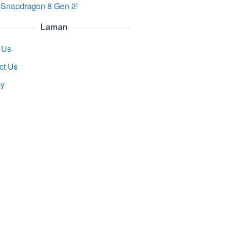
 Snapdragon 8 Gen 2!
Laman
 Us
ct Us
cy