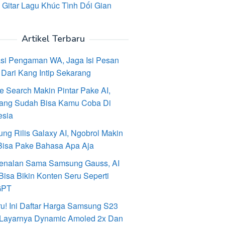
 Gitar Lagu Khúc Tình Dối Gian
Artikel Terbaru
asi Pengaman WA, Jaga Isi Pesan
Dari Kang Intip Sekarang
e Search Makin Pintar Pake AI,
ang Sudah Bisa Kamu Coba Di
esia
ng Rilis Galaxy AI, Ngobrol Makin
Bisa Pake Bahasa Apa Aja
enalan Sama Samsung Gauss, AI
Bisa Bikin Konten Seru Seperti
GPT
ru! Ini Daftar Harga Samsung S23
, Layarnya Dynamic Amoled 2x Dan