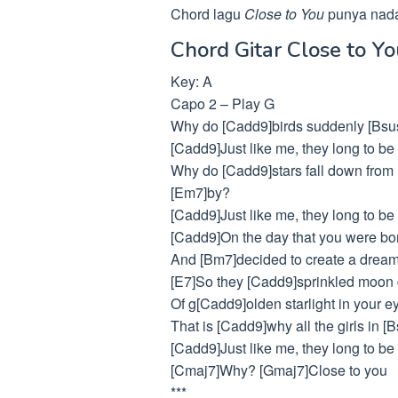
Chord lagu
Close to You
punya nada
Chord Gitar Close to Yo
Key: A
Capo 2 – Play G
Why do [Cadd9]birds suddenly [Bsu
[Cadd9]Just like me, they long to be
Why do [Cadd9]stars fall down from
[Em7]by?
[Cadd9]Just like me, they long to be
[Cadd9]On the day that you were bor
And [Bm7]decided to create a dream
[E7]So they [Cadd9]sprinkled moon d
Of g[Cadd9]olden starlight in your e
That is [Cadd9]why all the girls in 
[Cadd9]Just like me, they long to be 
[Cmaj7]Why? [Gmaj7]Close to you
***