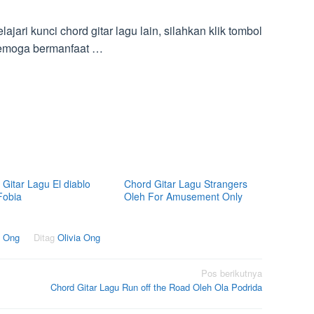
ri kunci chord gitar lagu lain, silahkan klik tombol
 Semoga bermanfaat …
Gitar Lagu El diablo
Chord Gitar Lagu Strangers
Fobia
Oleh For Amusement Only
a Ong
Ditag
Olivia Ong
Pos berikutnya
Chord Gitar Lagu Run off the Road Oleh Ola Podrida