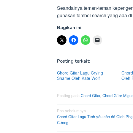
Seandainya teman-teman kepengen be
gunakan tombol search yang ada di
Bagikan ini:
Posting terkait:
Chord Gitar Lagu Crying
Chord 
Shame Oleh Kate Wolf
Oleh 
Posting pada
Chord Gitar
,
Chord Gitar Migue
Navigasi
Pos sebelumnya
Chord Gitar Lagu Tình yêu còn đó Oleh P
pos
Cương