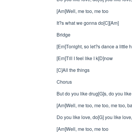
[Am]Well, me too, me too
It?s what we gonna do[C][Am]
Bridge
[Em]Tonight, so let?s dance a little 
[Em]Till I feel like I k[D]now
[C]All the things
Chorus
But do you like drug[G]s, do you lik
[Am]Well, me too, me too, me too, b
Do you like love, do[G] you like love
[Am]Well, me too, me too