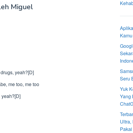
Kehab
leh Miguel
Aplik
Kamu 
Googl
Sekar
Indon
Samsu
e drugs, yeah?[D]
Seru 
abe, me too, me too
Yuk K
, yeah?[D]
Yang 
Chat
Terba
Ultra
Pakai