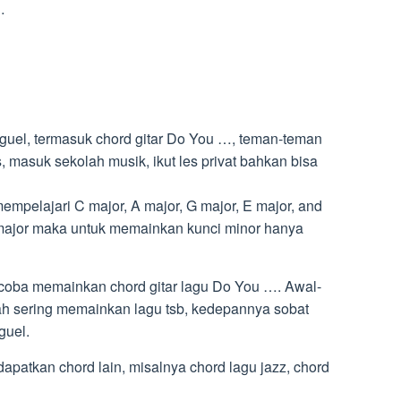
…
guel, termasuk chord gitar Do You …, teman-teman
, masuk sekolah musik, ikut les privat bahkan bisa
mpelajari C major, A major, G major, E major, and
major maka untuk memainkan kunci minor hanya
ncoba memainkan chord gitar lagu Do You …. Awal-
h sering memainkan lagu tsb, kedepannya sobat
guel.
ndapatkan chord lain, misalnya chord lagu jazz, chord