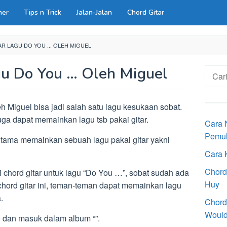
ner
Tips n Trick
Jalan-Jalan
Chord Gitar
R LAGU DO YOU ... OLEH MIGUEL
gu Do You … Oleh Miguel
Cari
untuk:
h Miguel bisa jadi salah satu lagu kesukaan sobat.
ga dapat memainkan lagu tsb pakai gitar.
Cara 
Pemu
 utama memainkan sebuah lagu pakai gitar yakni
Cara 
Chord
 chord gitar untuk lagu “Do You …”, sobat sudah ada
Huy
chord gitar ini, teman-teman dapat memainkan lagu
.
Chord
Would
e dan masuk dalam album “”.