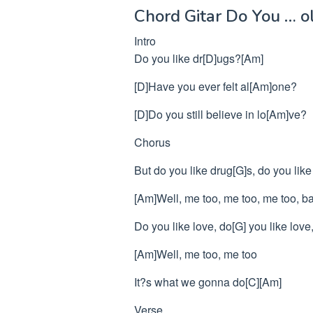
Chord Gitar Do You … o
Intro
Do you like dr[D]ugs?[Am]
[D]Have you ever felt al[Am]one?
[D]Do you still believe in lo[Am]ve?
Chorus
But do you like drug[G]s, do you lik
[Am]Well, me too, me too, me too, b
Do you like love, do[G] you like love
[Am]Well, me too, me too
It?s what we gonna do[C][Am]
Verse