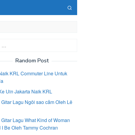
Random Post
Naik KRL Commuter Line Untuk
la
Ke Uin Jakarta Naik KRL
 Gitar Lagu Ngôi sao cảm Oleh Lê
 Gitar Lagu What Kind of Woman
 I Be Oleh Tammy Cochran