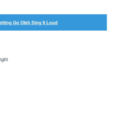
etting Go Oleh Sing It Loud
ight