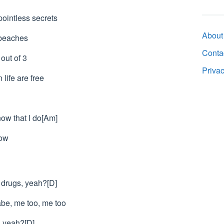
ointless secrets
About
 beaches
Conta
out of 3
Priva
life are free
ow that I do[Am]
now
e drugs, yeah?[D]
abe, me too, me too
, yeah?[D]