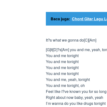
Baca juga:
Chord Gitar Lagu L
It?s what we gonna do[C][Am]
[G]It[D]?s[Am] you and me, yeah, ton
You and me tonight
You and me tonight
You and me tonight
You and me tonight
You and me, yeah, tonight
You and me tonight, oh
Feel like I?ve known you for so long
Right about now baby, yeah, yeah
I’m wanna do you like drugs tonight