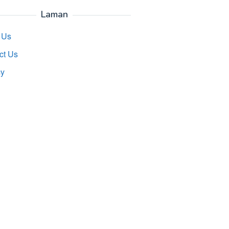
Laman
 Us
ct Us
cy