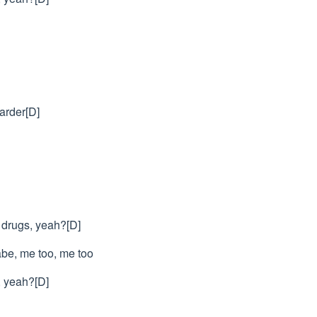
harder[D]
e drugs, yeah?[D]
abe, me too, me too
, yeah?[D]