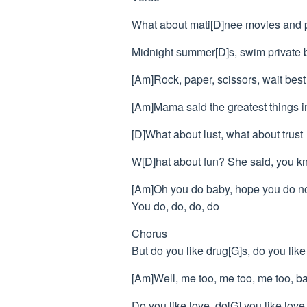
What about mati[D]nee movies and p
Midnight summer[D]s, swim private
[Am]Rock, paper, scissors, wait best 
[Am]Mama said the greatest things in 
[D]What about lust, what about trust
W[D]hat about fun? She said, you kn
[Am]Oh you do baby, hope you do 
You do, do, do, do
Chorus
But do you like drug[G]s, do you lik
[Am]Well, me too, me too, me too, b
Do you like love, do[G] you like love