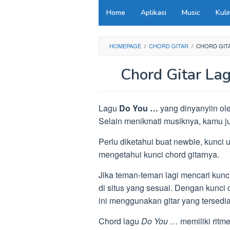
Loncat
Home
Aplikasi
Music
Kuli
ke
konten
HOMEPAGE
/
CHORD GITAR
/
CHORD GITA
Chord Gitar La
Lagu
Do You …
yang dinyanyiin ole
Selain menikmati musiknya, kamu ju
Perlu diketahui buat newbie, kunci
mengetahui kunci chord gitarnya.
Jika teman-teman lagi mencari kunci
di situs yang sesuai. Dengan kunci 
ini menggunakan gitar yang tersedia
Chord lagu
Do You …
memiliki ritm