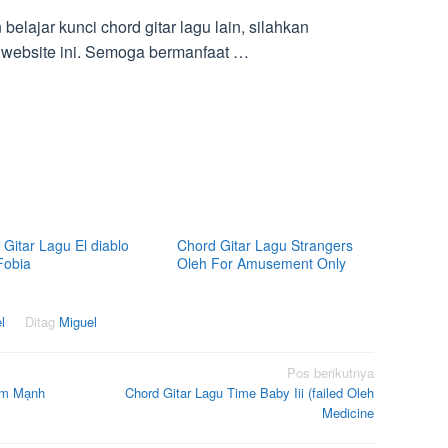
lajar kunci chord gitar lagu lain, silahkan
 website ini. Semoga bermanfaat …
Gitar Lagu El diablo
Chord Gitar Lagu Strangers
Fobia
Oleh For Amusement Only
l
Ditag
Miguel
Pos berikutnya
hạm Mạnh
Chord Gitar Lagu Time Baby Iii (failed Oleh
Medicine