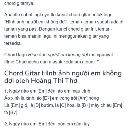
chord gitarnya.
Apabila sobat lagi nyariin kunci chord gitar untuk lagu
“Hình ảnh người em không đợi”, teman-teman sudah ada di
laman yang pas. Dengan kunci chord gitar ini, teman-
teman bisa mainin lagu ini menggunakan gitar yang
tersedia.
Chord lagu
Hình ảnh người em không đợi
mempunyai
ritme Chachacha dan masuk kedalam album “”.
Chord Gitar Hình ảnh người em không
đợi oleh Hoàng Thi Thơ
1. Ngày nào em [Em] đến, áo em màu trinh
Áo xinh là xinh, áo [E7] em trong trời [Am] hồng
Là [Em] gió, là [D] bướm, là [C] hoa, là [B7] mây chiều [Em]
tà [B7]
2. Ngày nào em [Em] đến, nón em cầm tay