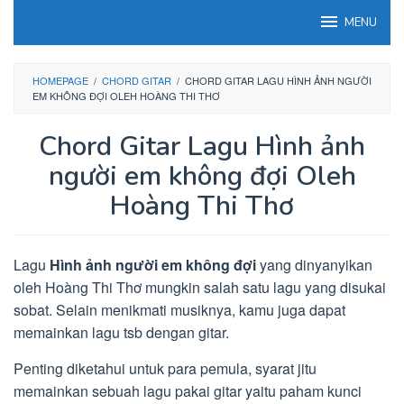
Loncat
MENU
ke
konten
HOMEPAGE
/
CHORD GITAR
/
CHORD GITAR LAGU HÌNH ẢNH NGƯỜI
EM KHÔNG ĐỢI OLEH HOÀNG THI THƠ
Chord Gitar Lagu Hình ảnh
người em không đợi Oleh
Hoàng Thi Thơ
Lagu
Hình ảnh người em không đợi
yang dinyanyikan
oleh Hoàng Thi Thơ mungkin salah satu lagu yang disukai
sobat. Selain menikmati musiknya, kamu juga dapat
memainkan lagu tsb dengan gitar.
Penting diketahui untuk para pemula, syarat jitu
memainkan sebuah lagu pakai gitar yaitu paham kunci