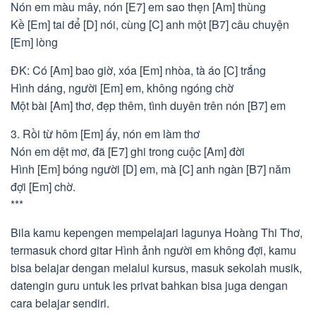
Nón em màu mây, nón [E7] em sao thẹn [Am] thùng
Kề [Em] tai để [D] nói, cùng [C] anh một [B7] câu chuyện
[Em] lòng
ĐK: Có [Am] bao giờ, xóa [Em] nhòa, tà áo [C] trắng
Hình dáng, người [Em] em, không ngóng chờ
Một bài [Am] thơ, đẹp thêm, tình duyên trên nón [B7] em
3. Rồi từ hôm [Em] ấy, nón em làm thơ
Nón em dệt mơ, đã [E7] ghi trong cuộc [Am] đời
Hình [Em] bóng người [D] em, mà [C] anh ngàn [B7] năm
đợi [Em] chờ.
***
Bila kamu kepengen mempelajari lagunya Hoàng Thi Thơ,
termasuk chord gitar Hình ảnh người em không đợi, kamu
bisa belajar dengan melalui kursus, masuk sekolah musik,
datengin guru untuk les privat bahkan bisa juga dengan
cara belajar sendiri.