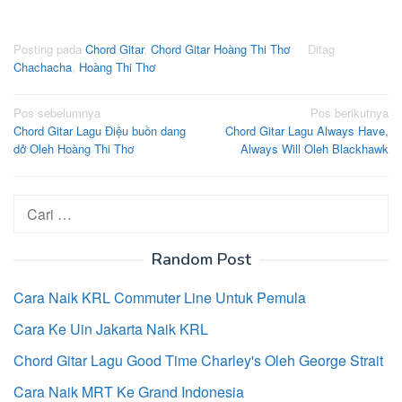
Posting pada
Chord Gitar
,
Chord Gitar Hoàng Thi Thơ
Ditag
Chachacha
,
Hoàng Thi Thơ
Navigasi
Pos sebelumnya
Pos berikutnya
Chord Gitar Lagu Điệu buồn dang
Chord Gitar Lagu Always Have,
pos
dở Oleh Hoàng Thi Thơ
Always Will Oleh Blackhawk
Cari
untuk:
Random Post
Cara Naik KRL Commuter Line Untuk Pemula
Cara Ke Uin Jakarta Naik KRL
Chord Gitar Lagu Good Time Charley's Oleh George Strait
Cara Naik MRT Ke Grand Indonesia