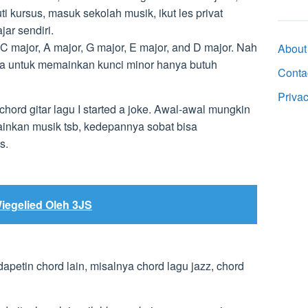
i kursus, masuk sekolah musik, ikut les privat
ar sendiri.
C major, A major, G major, E major, and D major. Nah
About
a untuk memainkan kunci minor hanya butuh
Conta
Priva
 chord gitar lagu I started a joke. Awal-awal mungkin
inkan musik tsb, kedepannya sobat bisa
s.
iegelied Oleh 3JS
 dapetin chord lain, misalnya chord lagu jazz, chord