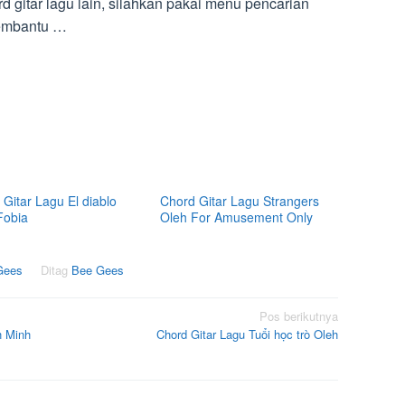
d gitar lagu lain, silahkan pakai menu pencarian
membantu …
Gitar Lagu El diablo
Chord Gitar Lagu Strangers
Fobia
Oleh For Amusement Only
Gees
Ditag
Bee Gees
Pos berikutnya
h Minh
Chord Gitar Lagu Tuổi học trò Oleh