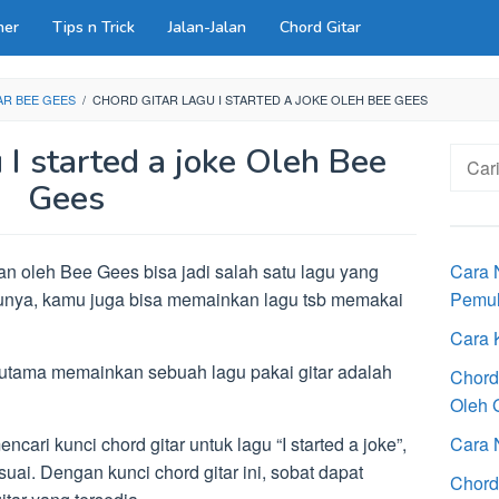
ner
Tips n Trick
Jalan-Jalan
Chord Gitar
AR BEE GEES
/
CHORD GITAR LAGU I STARTED A JOKE OLEH BEE GEES
 I started a joke Oleh Bee
Cari
untuk:
Gees
 oleh Bee Gees bisa jadi salah satu lagu yang
Cara 
gunya, kamu juga bisa memainkan lagu tsb memakai
Pemu
Cara 
 utama memainkan sebuah lagu pakai gitar adalah
Chord
Oleh G
ri kunci chord gitar untuk lagu “I started a joke”,
Cara 
ai. Dengan kunci chord gitar ini, sobat dapat
Chord