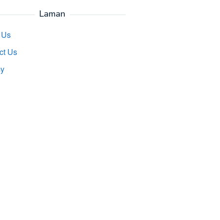
Laman
 Us
ct Us
cy