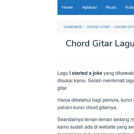
Loncat
Home
Aplikasi
Music
Kuli
ke
konten
HOMEPAGE
/
CHORD GITAR
/
CHORD GIT
Chord Gitar Lagu
Lagu
I started a joke
yang dibawakan
disukai kamu. Selain menikmati la
gitar.
Harus diketahui bagi pemula, kunci
paham kunci chord gitarnya.
Seandainya teman-teman sedang menca
kamu sudah ada di website yang sesu