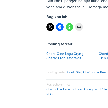
Bila kamu pengen belajar kunci chor
yang ada di website ini. Semoga 
Bagikan ini:
Posting terkait:
Chord Gitar Lagu Crying
Chord 
Shame Oleh Kate Wolf
Oleh 
Posting pada
Chord Gitar
,
Chord Gitar Bee 
Navigasi
Pos sebelumnya
Chord Gitar Lagu Tình yêu không có lỗi Ole
pos
Nhiên