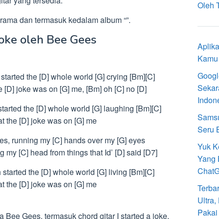
ar yang tersedia.
Oleh 
irama dan termasuk kedalam album “”.
 joke oleh Bee Gees
Aplik
Kamu 
Googl
h started the [D] whole world [G] crying [Bm][C]
Sekar
he [D] joke was on [G] me, [Bm] oh [C] no [D]
Indon
h started the [D] whole world [G] laughing [Bm][C]
Samsu
hat the [D] joke was on [G] me
Seru 
ies, running my [C] hands over my [G] eyes
Yuk K
ng my [C] head from things that Id’ [D] said [D7]
Yang 
Chat
ch started the [D] whole world [G] living [Bm][C]
hat the [D] joke was on [G] me
Terba
Ultra
Pakai
 Bee Gees, termasuk chord gitar I started a joke,