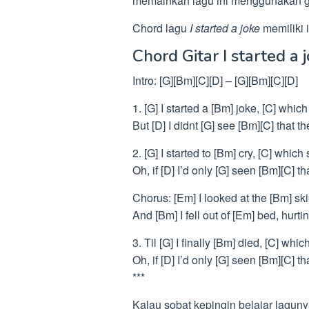
memainkan lagu ini menggunakan git
Chord lagu
I started a joke
memiliki 
Chord Gitar I started a
Intro: [G][Bm][C][D] – [G][Bm][C][D]
1. [G] I started a [Bm] joke, [C] whic
But [D] I didnt [G] see [Bm][C] that t
2. [G] I started to [Bm] cry, [C] whic
Oh, if [D] I’d only [G] seen [Bm][C] t
Chorus: [Em] I looked at the [Bm] sk
And [Bm] I fell out of [Em] bed, hurti
3. Til [G] I finally [Bm] died, [C] whi
Oh, if [D] I’d only [G] seen [Bm][C] t
***
Kalau sobat kepingin belajar lagunya