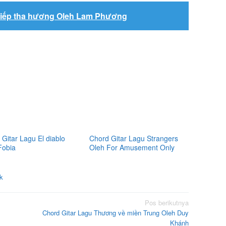
Kiếp tha hương Oleh Lam Phương
Gitar Lagu El diablo
Chord Gitar Lagu Strangers
Fobia
Oleh For Amusement Only
k
Pos berikutnya
Chord Gitar Lagu Thương về miền Trung Oleh Duy
Khánh