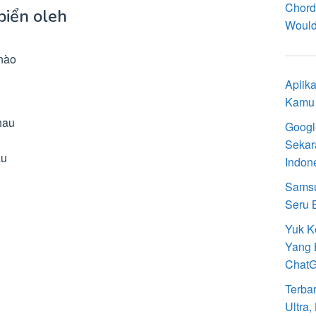
Chord
biển oleh
Would
nào
Aplik
Kamu 
hau
Googl
Sekar
au
Indon
Samsu
Seru 
Yuk K
Yang 
Chat
Terba
Ultra