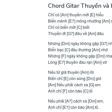
Chord Gitar Thuyền và 
Chỉ có [Am] thuyền mới [E] hiểu
Biển mênh [E7] mông nhường [Am] 
Chỉ có biển mới [C] biết
Thuyền đi [G7] đâu về [Am] đâu
Những [Dm] ngày không gặp [G7] n
Biển bạc [C] đầu thương [Am] nhớ
Những [F] ngày không gặp [Dm] nh
Lòng [E7] thuyền đau rạn [Am] vỡ
Nếu từ giã thuyền [Am] rồi
Biển chỉ [E] còn sóng [Dm] gió
[Am] Nếu phải cách xa [G] em
Anh chỉ [F] còn bão [C] tố
Nếu phải [A7] cách xa [Dm] em,
Anh chỉ [E7] còn bão [Am] tố.