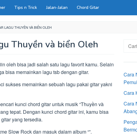
ner
Tips n Trick
Jalan-Jalan
Chord Gitar
R LAGU THUYỀN VÀ BIỂN OLEH
agu Thuyền và biển Oleh
Cari
untuk:
n oleh bisa jadi salah satu lagu favorit kamu. Selain
a bisa memainkan lagu tsb dengan gitar.
Cara 
Pemu
nci sukses memainkan sebuah lagu pakai gitar yakni
Cara 
Cara 
cari kunci chord gitar untuk musik “Thuyền và
Aban
ang tepat. Dengan kunci chord gitar ini, kamu bisa
itar yang tersedia.
Penga
Bermot
tme Slow Rock dan masuk dalam album “”.