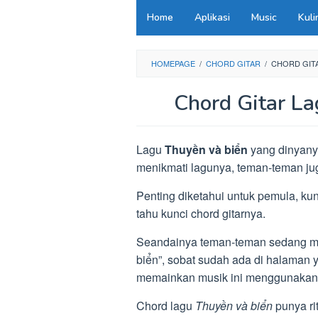
Loncat
Home
Aplikasi
Music
Kuli
ke
konten
HOMEPAGE
/
CHORD GITAR
/
CHORD GITA
Chord Gitar L
Lagu
Thuyền và biển
yang dinyanyii
menikmati lagunya, teman-teman jug
Penting diketahui untuk pemula, ku
tahu kunci chord gitarnya.
Seandainya teman-teman sedang men
biển”, sobat sudah ada di halaman y
memainkan musik ini menggunakan g
Chord lagu
Thuyền và biển
punya ri