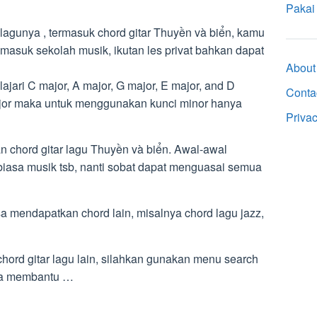
Pakai
agunya , termasuk chord gitar Thuyền và biển, kamu
 masuk sekolah musik, ikutan les privat bahkan dapat
About
ari C major, A major, G major, E major, and D
Conta
ajor maka untuk menggunakan kunci minor hanya
Priva
n chord gitar lagu Thuyền và biển. Awal-awal
biasa musik tsb, nanti sobat dapat menguasai semua
sa mendapatkan chord lain, misalnya chord lagu jazz,
hord gitar lagu lain, silahkan gunakan menu search
oga membantu …