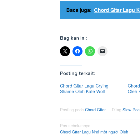
Baca juga:
Chord Gitar Lagu 
Bagikan ini:
Posting terkait:
Chord Gitar Lagu Crying
Chord 
Shame Oleh Kate Wolf
Oleh 
Posting pada
Chord Gitar
Ditag
Slow Roc
Navigasi
Pos sebelumnya
Chord Gitar Lagu Nhớ một người Oleh
pos