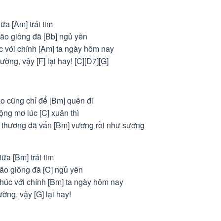
ữa [Am] trái tim
ão giông đã [Bb] ngủ yên
úc với chính [Am] ta ngày hôm nay
ng, vậy [F] lại hay! [C][D7][G]
o cũng chỉ để [Bm] quên đi
ng mơ lúc [C] xuân thì
 thương đã vấn [Bm] vương rồi như sương
iữa [Bm] trái tim
ão giông đã [C] ngủ yên
 phúc với chính [Bm] ta ngày hôm nay
ng, vậy [G] lại hay!