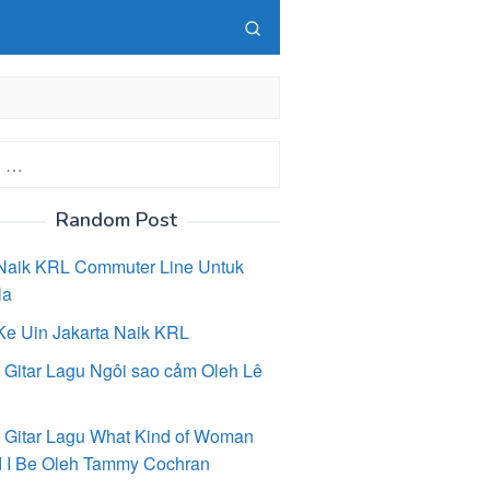
Random Post
Naik KRL Commuter Line Untuk
la
Ke Uin Jakarta Naik KRL
 Gitar Lagu Ngôi sao cảm Oleh Lê
 Gitar Lagu What Kind of Woman
 I Be Oleh Tammy Cochran