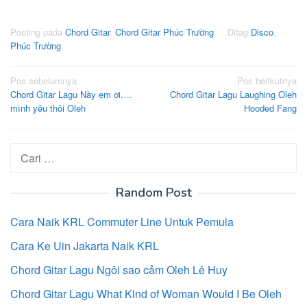
Posting pada
Chord Gitar
,
Chord Gitar Phúc Trường
Ditag
Disco
,
Phúc Trường
Navigasi
Pos sebelumnya
Pos berikutnya
Chord Gitar Lagu Này em ơi….
Chord Gitar Lagu Laughing Oleh
pos
mình yêu thôi Oleh
Hooded Fang
Cari
untuk:
Random Post
Cara Naik KRL Commuter Line Untuk Pemula
Cara Ke Uin Jakarta Naik KRL
Chord Gitar Lagu Ngôi sao cảm Oleh Lê Huy
Chord Gitar Lagu What Kind of Woman Would I Be Oleh