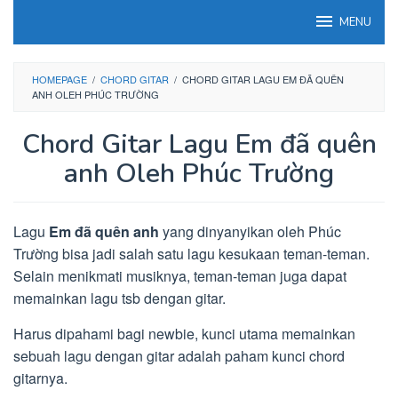
Loncat
MENU
ke
konten
HOMEPAGE
/
CHORD GITAR
/
CHORD GITAR LAGU EM ĐÃ QUÊN
ANH OLEH PHÚC TRƯỜNG
Chord Gitar Lagu Em đã quên
anh Oleh Phúc Trường
Lagu
Em đã quên anh
yang dinyanyikan oleh Phúc
Trường bisa jadi salah satu lagu kesukaan teman-teman.
Selain menikmati musiknya, teman-teman juga dapat
memainkan lagu tsb dengan gitar.
Harus dipahami bagi newbie, kunci utama memainkan
sebuah lagu dengan gitar adalah paham kunci chord
gitarnya.