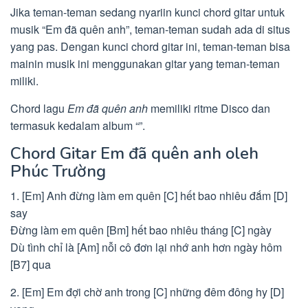
Jika teman-teman sedang nyariin kunci chord gitar untuk
musik “Em đã quên anh”, teman-teman sudah ada di situs
yang pas. Dengan kunci chord gitar ini, teman-teman bisa
mainin musik ini menggunakan gitar yang teman-teman
miliki.
Chord lagu
Em đã quên anh
memiliki ritme Disco dan
termasuk kedalam album “”.
Chord Gitar Em đã quên anh oleh
Phúc Trường
1. [Em] Anh đừng làm em quên [C] hết bao nhiêu đắm [D]
say
Đừng làm em quên [Bm] hết bao nhiêu tháng [C] ngày
Dù tình chỉ là [Am] nỗi cô đơn lại nhớ anh hơn ngày hôm
[B7] qua
2. [Em] Em đợi chờ anh trong [C] những đêm đông hy [D]