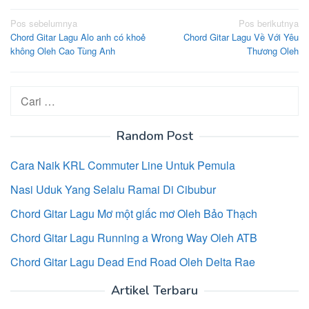
Navigasi
Pos sebelumnya
Pos berikutnya
Chord Gitar Lagu Alo anh có khoẻ
Chord Gitar Lagu Về Với Yêu
pos
không Oleh Cao Tùng Anh
Thương Oleh
Cari
untuk:
Random Post
Cara Naik KRL Commuter Line Untuk Pemula
Nasi Uduk Yang Selalu Ramai Di Cibubur
Chord Gitar Lagu Mơ một giấc mơ Oleh Bảo Thạch
Chord Gitar Lagu Running a Wrong Way Oleh ATB
Chord Gitar Lagu Dead End Road Oleh Delta Rae
Artikel Terbaru