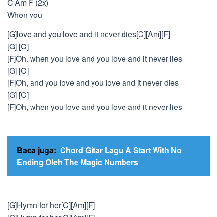
C Am F (2x)
When you
[G]love and you love and it never dies[C][Am][F]
[G] [C]
[F]Oh, when you love and you love and it never lies
[G] [C]
[F]Oh, and you love and you love and it never dies
[G] [C]
[F]Oh, when you love and you love and it never lies
Baca juga:
Chord Gitar Lagu A Start With No
Ending Oleh The Magic Numbers
[G]Hymn for her[C][Am][F]