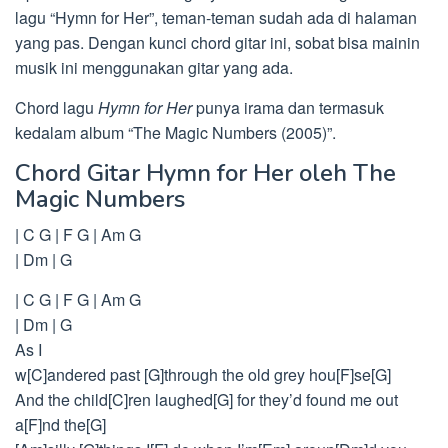
lagu “Hymn for Her”, teman-teman sudah ada di halaman
yang pas. Dengan kunci chord gitar ini, sobat bisa mainin
musik ini menggunakan gitar yang ada.
Chord lagu
Hymn for Her
punya irama dan termasuk
kedalam album “The Magic Numbers (2005)”.
Chord Gitar Hymn for Her oleh The
Magic Numbers
| C G | F G | Am G
| Dm | G
| C G | F G | Am G
| Dm | G
As I
w[C]andered past [G]through the old grey hou[F]se[G]
And the child[C]ren laughed[G] for they’d found me out
a[F]nd the[G]