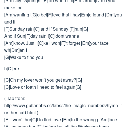
[Am]silly [G]things I[F] do when I’m[Em] aroun[Dm]d you
make for
[Am]wanting t[G]o bel[F]ieve that I hav[Em]e found [Dm]you
and if
[F]Sunday rain[G] and if Sunday [F]rain[G]
And if Sun[F]day rain I[G] dont wanna
[Am]know. Just li[G]ke I won[F]’t forget [Em]your face
wh[Dm]en I
[G]Wake to find you
h[C]ere
[C]Oh my lover won’t you get away?[G]
[C]Love or loath I need to feel again[G]
( Tab from:
http://www.guitartabs.cc/tabs/t/the_magic_numbers/hymn_f
or_her_crd.html )
[F]It won’t hur[C]t to find love [Em]in the wrong p[Am]lace
[F]I’ve been hurt[C] before but all the [Em]scars have