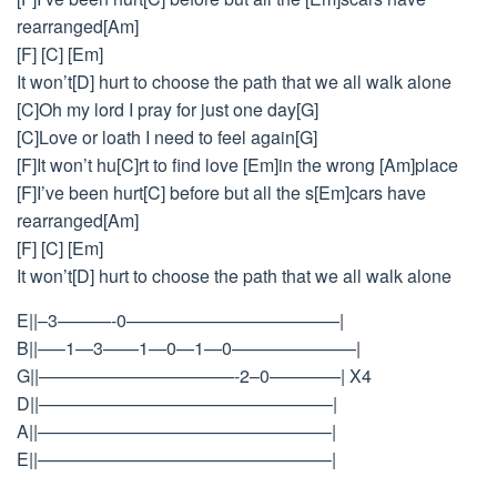
rearranged[Am]
[F] [C] [Em]
It won’t[D] hurt to choose the path that we all walk alone
[C]Oh my lord I pray for just one day[G]
[C]Love or loath I need to feel again[G]
[F]It won’t hu[C]rt to find love [Em]in the wrong [Am]place
[F]I’ve been hurt[C] before but all the s[Em]cars have
rearranged[Am]
[F] [C] [Em]
It won’t[D] hurt to choose the path that we all walk alone
E||–3———-0————————————|
B||—–1—3——1—0—1—0———————|
G||———————————-2–0————| X4
D||————————————————–|
A||————————————————–|
E||————————————————–|