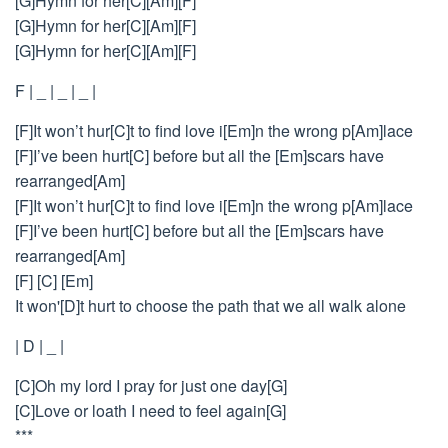
[G]Hymn for her[C][Am][F]
[G]Hymn for her[C][Am][F]
[G]Hymn for her[C][Am][F]
F | _ | _ | _ |
[F]It won’t hur[C]t to find love i[Em]n the wrong p[Am]lace
[F]I’ve been hurt[C] before but all the [Em]scars have
rearranged[Am]
[F]It won’t hur[C]t to find love i[Em]n the wrong p[Am]lace
[F]I’ve been hurt[C] before but all the [Em]scars have
rearranged[Am]
[F] [C] [Em]
It won'[D]t hurt to choose the path that we all walk alone
| D | _ |
[C]Oh my lord I pray for just one day[G]
[C]Love or loath I need to feel again[G]
***