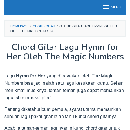
Loncat
MENU
ke
konten
HOMEPAGE
/
CHORD GITAR
/
CHORD GITAR LAGU HYMN FOR HER
OLEH THE MAGIC NUMBERS
Chord Gitar Lagu Hymn for
Her Oleh The Magic Numbers
Lagu
Hymn for Her
yang dibawakan oleh The Magic
Numbers bisa jadi salah satu lagu kesukaan kamu. Selain
menikmati musiknya, teman-teman juga dapat memainkan
lagu tsb memakai gitar.
Penting diketahui buat pemula, syarat utama memainkan
sebuah lagu pakai gitar ialah tahu kunci chord gitarnya.
Apabila teman-teman lagi nyariin kunci chord gitar untuk