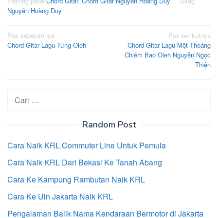
Posting pada
Chord Gitar
,
Chord Gitar Nguyễn Hoàng Duy
Ditag
Nguyễn Hoàng Duy
Navigasi
Pos sebelumnya
Pos berikutnya
Chord Gitar Lagu Từng Oleh
Chord Gitar Lagu Một Thoáng
pos
Chiêm Bao Oleh Nguyễn Ngọc
Thiện
Cari
untuk:
Random Post
Cara Naik KRL Commuter Line Untuk Pemula
Cara Naik KRL Dari Bekasi Ke Tanah Abang
Cara Ke Kampung Rambutan Naik KRL
Cara Ke Uin Jakarta Naik KRL
Pengalaman Balik Nama Kendaraan Bermotor di Jakarta