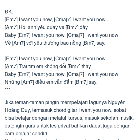
ĐK:
[Em7] I want you now, [Cmaj7] I want you now
[Am7] Hỡi anh yêu quay về [Bm7] đây
Baby [Em7] I want you now, [Cmaj7] I want you now
Về [Am7] với yêu thương bao nồng [Bm7] say.
[Em7] I want you now, [Cmaj7] I want you now
[Am7] Trái tim em không đổi [Bm7] thay
Baby [Em7] I want you now, [Cmaj7] I want you now
Những [Am7] điều em vẫn đắm [Bm7] say.
***
Jika teman-teman pingin mempelajari lagunya Nguyễn
Hoàng Duy, termasuk chord gitar I want you now, sobat
bisa belajar dengan melalui kursus, masuk sekolah musik,
datengin guru untuk les privat bahkan dapat juga dengan
cara belajar sendiri.