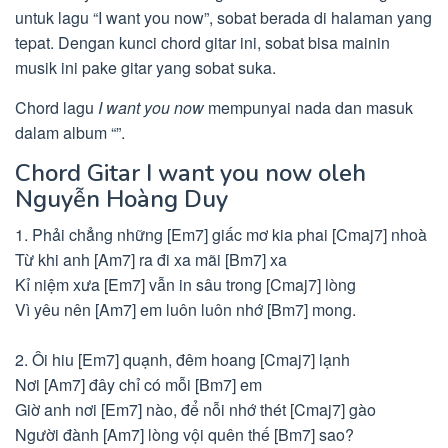
untuk lagu “I want you now”, sobat berada di halaman yang
tepat. Dengan kunci chord gitar ini, sobat bisa mainin
musik ini pake gitar yang sobat suka.
Chord lagu
I want you now
mempunyai nada dan masuk
dalam album “”.
Chord Gitar I want you now oleh
Nguyễn Hoàng Duy
1. Phải chẳng những [Em7] giấc mơ kia phai [Cmaj7] nhoà
Từ khi anh [Am7] ra đi xa mãi [Bm7] xa
Kỉ niệm xưa [Em7] vẫn in sâu trong [Cmaj7] lòng
Vì yêu nên [Am7] em luôn luôn nhớ [Bm7] mong.
2. Ôi hiu [Em7] quạnh, đêm hoang [Cmaj7] lạnh
Nơi [Am7] đây chỉ có mỗi [Bm7] em
Giờ anh nơi [Em7] nào, để nỗi nhớ thét [Cmaj7] gào
Người đành [Am7] lòng vội quên thế [Bm7] sao?