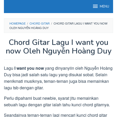
Loncat
MENU
ke
konten
HOMEPAGE
/
CHORD GITAR
/
CHORD GITAR LAGU I WANT YOU NOW
OLEH NGUYỄN HOÀNG DUY
Chord Gitar Lagu I want you
now Oleh Nguyễn Hoàng Duy
Lagu
I want you now
yang dinyanyiin oleh Nguyễn Hoàng
Duy bisa jadi salah satu lagu yang disukai sobat. Selain
menikmati musiknya, teman-teman juga bisa memainkan
lagu tsb dengan gitar.
Perlu dipahami buat newbie, syarat jitu memainkan
sebuah lagu dengan gitar ialah tahu kunci chord gitarnya.
Seandainya teman-teman lagi mencari kunci chord gitar