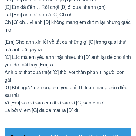
[G] Em đã đến… Rồi chợt [D] đi quá nhanh (oh)
Tại [Em] anh tại anh á [C] Oh oh
Oh [G] oh…vì anh [D] không mang em đi tìm lại những giấc
mơ.
[Em] Cho anh xin lỗi về tất cả những gì [C] trong quá khứ
mà anh đã gây ra
[G] Lúc mà em yêu anh thật nhiều thì [D] anh lại để cho tình
yêu đó mãi bay [Em] xa
Anh biết thật quá thiệt [C] thòi với thân phận 1 người con
gái
[G] Khi người đàn ông em yêu chỉ [D] toàn mang đến điều
sai trái
Vì [Em] sao vì sao em ơi vì sao vì [C] sao em ơi
Là bởi vì em [G] đã đã mãi ra [D] đi.