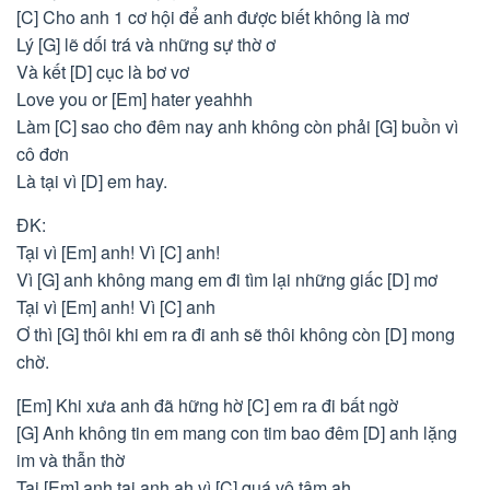
[C] Cho anh 1 cơ hội để anh được biết không là mơ
Lý [G] lẽ dối trá và những sự thờ ơ
Và kết [D] cục là bơ vơ
Love you or [Em] hater yeahhh
Làm [C] sao cho đêm nay anh không còn phải [G] buồn vì
cô đơn
Là tại vì [D] em hay.
ĐK:
Tại vì [Em] anh! Vì [C] anh!
Vì [G] anh không mang em đi tìm lại những giấc [D] mơ
Tại vì [Em] anh! Vì [C] anh
Ơ thì [G] thôi khi em ra đi anh sẽ thôi không còn [D] mong
chờ.
[Em] Khi xưa anh đã hững hờ [C] em ra đi bất ngờ
[G] Anh không tin em mang con tim bao đêm [D] anh lặng
im và thẫn thờ
Tại [Em] anh tại anh ah vì [C] quá vô tâm ah