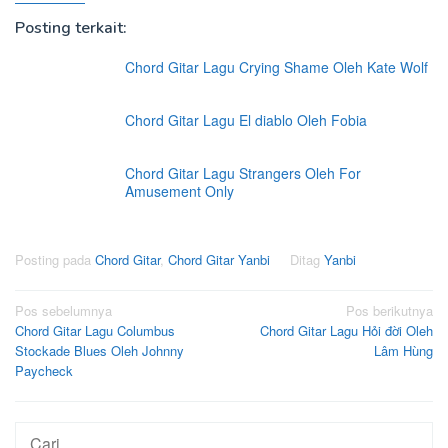
Posting terkait:
Chord Gitar Lagu Crying Shame Oleh Kate Wolf
Chord Gitar Lagu El diablo Oleh Fobia
Chord Gitar Lagu Strangers Oleh For
Amusement Only
Posting pada
Chord Gitar
,
Chord Gitar Yanbi
Ditag
Yanbi
Navigasi
Pos sebelumnya
Pos berikutnya
Chord Gitar Lagu Columbus
Chord Gitar Lagu Hỏi đời Oleh
pos
Stockade Blues Oleh Johnny
Lâm Hùng
Paycheck
Cari