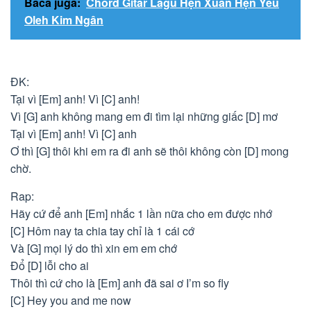
Baca juga:
Chord Gitar Lagu Hẹn Xuân Hẹn Yêu
Oleh Kim Ngân
ĐK:
Tại vì [Em] anh! Vì [C] anh!
Vì [G] anh không mang em đi tìm lại những giấc [D] mơ
Tại vì [Em] anh! Vì [C] anh
Ơ thì [G] thôi khi em ra đi anh sẽ thôi không còn [D] mong
chờ.
Rap:
Hãy cứ để anh [Em] nhắc 1 lần nữa cho em được nhớ
[C] Hôm nay ta chia tay chỉ là 1 cái cớ
Và [G] mọi lý do thì xin em em chớ
Đổ [D] lỗi cho ai
Thôi thì cứ cho là [Em] anh đã sai ơ I’m so fly
[C] Hey you and me now