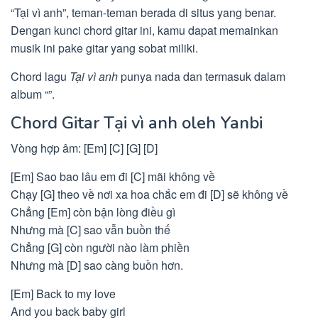
“Tại vì anh”, teman-teman berada di situs yang benar.
Dengan kunci chord gitar ini, kamu dapat memainkan
musik ini pake gitar yang sobat miliki.
Chord lagu
Tại vì anh
punya nada dan termasuk dalam
album “”.
Chord Gitar Tại vì anh oleh Yanbi
Vòng hợp âm: [Em] [C] [G] [D]
[Em] Sao bao lâu em đi [C] mãi không về
Chạy [G] theo về nơi xa hoa chắc em đi [D] sẽ không về
Chẳng [Em] còn bận lòng điều gì
Nhưng mà [C] sao vẫn buồn thế
Chẳng [G] còn người nào làm phiền
Nhưng mà [D] sao càng buồn hơn.
[Em] Back to my love
And you back baby girl