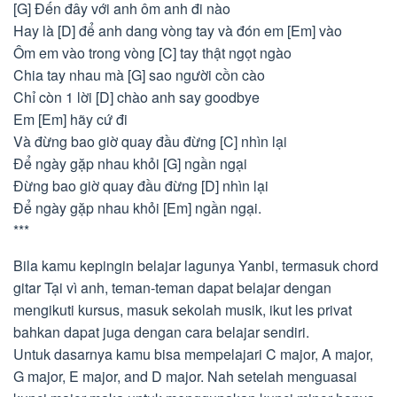
[G] Đến đây với anh ôm anh đi nào
Hay là [D] để anh dang vòng tay và đón em [Em] vào
Ôm em vào trong vòng [C] tay thật ngọt ngào
Chia tay nhau mà [G] sao người cồn cào
Chỉ còn 1 lời [D] chào anh say goodbye
Em [Em] hãy cứ đi
Và đừng bao giờ quay đầu đừng [C] nhìn lại
Để ngày gặp nhau khỏi [G] ngần ngại
Đừng bao giờ quay đầu đừng [D] nhìn lại
Để ngày gặp nhau khỏi [Em] ngần ngại.
***
Bila kamu kepingin belajar lagunya Yanbi, termasuk chord
gitar Tại vì anh, teman-teman dapat belajar dengan
mengikuti kursus, masuk sekolah musik, ikut les privat
bahkan dapat juga dengan cara belajar sendiri.
Untuk dasarnya kamu bisa mempelajari C major, A major,
G major, E major, and D major. Nah setelah menguasai