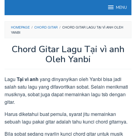
Loncat
MENU
ke
konten
HOMEPAGE
/
CHORD GITAR
/
CHORD GITAR LAGU TẠI VÌ ANH OLEH
YANBI
Chord Gitar Lagu Tại vì anh
Oleh Yanbi
Lagu
Tại vì anh
yang dinyanyikan oleh Yanbi bisa jadi
salah satu lagu yang difavoritkan sobat. Selain menikmati
musiknya, sobat juga dapat memainkan lagu tsb dengan
gitar.
Harus diketahui buat pemula, syarat jitu memainkan
sebuah lagu pakai gitar adalah tahu kunci chord gitarnya.
Bila sobat sedang nyariin kunci chord gitar untuk musik