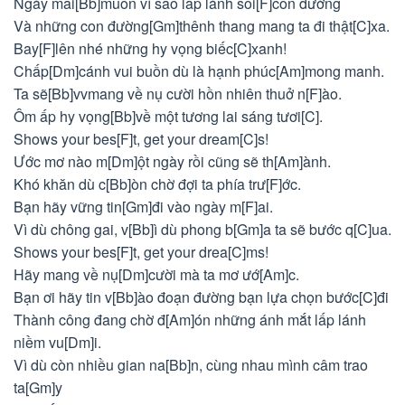
Ngày mai[Bb]muôn vì sao lấp lánh soi[F]con đường
Và những con đường[Gm]thênh thang mang ta đi thật[C]xa.
Bay[F]lên nhé những hy vọng biếc[C]xanh!
Chấp[Dm]cánh vui buồn dù là hạnh phúc[Am]mong manh.
Ta sẽ[Bb]vvmang về nụ cười hồn nhiên thuở n[F]ào.
Ôm ấp hy vọng[Bb]về một tương lai sáng tươi[C].
Shows your bes[F]t, get your dream[C]s!
Ước mơ nào m[Dm]ột ngày rồi cũng sẽ th[Am]ành.
Khó khăn dù c[Bb]òn chờ đợi ta phía trư[F]ớc.
Bạn hãy vững tin[Gm]đi vào ngày m[F]ai.
Vì dù chông gai, v[Bb]ì dù phong b[Gm]a ta sẽ bước q[C]ua.
Shows your bes[F]t, get your drea[C]ms!
Hãy mang về nụ[Dm]cười mà ta mơ ướ[Am]c.
Bạn ơi hãy tin v[Bb]ào đoạn đường bạn lựa chọn bước[C]đi
Thành công đang chờ đ[Am]ón những ánh mắt lấp lánh
niềm vu[Dm]i.
Vì dù còn nhiều gian na[Bb]n, cùng nhau mình câm trao
ta[Gm]y