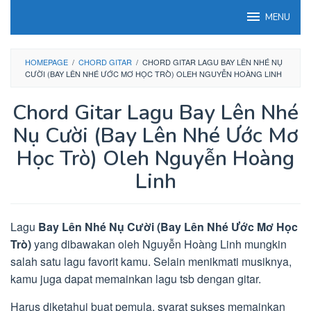
Loncat
MENU
ke
konten
HOMEPAGE
/
CHORD GITAR
/
CHORD GITAR LAGU BAY LÊN NHÉ NỤ
CƯỜI (BAY LÊN NHÉ ƯỚC MƠ HỌC TRÒ) OLEH NGUYỄN HOÀNG LINH
Chord Gitar Lagu Bay Lên Nhé
Nụ Cười (Bay Lên Nhé Ước Mơ
Học Trò) Oleh Nguyễn Hoàng
Linh
Lagu
Bay Lên Nhé Nụ Cười (Bay Lên Nhé Ước Mơ Học
Trò)
yang dibawakan oleh Nguyễn Hoàng Linh mungkin
salah satu lagu favorit kamu. Selain menikmati musiknya,
kamu juga dapat memainkan lagu tsb dengan gitar.
Harus diketahui buat pemula, syarat sukses memainkan