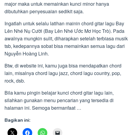
major maka untuk memainkan kunci minor hanya
dibutuhkan penyesuaian sedikit saja.
Ingatlah untuk selalu latihan mainin chord gitar lagu Bay
Lên Nhé Nụ Cười (Bay Lên Nhé Ước Mơ Học Trò). Pada
awalnya mungkin sulit, diharapkan setelah terbiasa musik
tsb, kedepannya sobat bisa memainkan semua lagu dari
Nguyễn Hoàng Linh.
Btw, di website ini, kamu juga bisa mendapatkan chord
lain, misalnya chord lagu jazz, chord lagu country, pop,
rock, dsb.
Bila kamu pingin belajar kunci chord gitar lagu lain,
silahkan gunakan menu pencarian yang tersedia di
halaman ini. Semoga bermanfaat …
Bagikan ini: