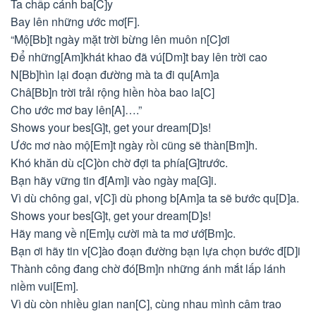
Ta chấp cánh ba[C]y
Bay lên những ước mơ[F].
“Mộ[Bb]t ngày mặt trời bừng lên muôn n[C]ơi
Để những[Am]khát khao đã vú[Dm]t bay lên trời cao
N[Bb]hìn lại đoạn đường mà ta đi qu[Am]a
Châ[Bb]n trời trải rộng hiền hòa bao la[C]
Cho ước mơ bay lên[A]….”
Shows your bes[G]t, get your dream[D]s!
Ước mơ nào mộ[Em]t ngày rồi cũng sẽ thàn[Bm]h.
Khó khăn dù c[C]òn chờ đợi ta phía[G]trước.
Bạn hãy vững tin đ[Am]i vào ngày ma[G]i.
Vì dù chông gai, v[C]ì dù phong b[Am]a ta sẽ bước qu[D]a.
Shows your bes[G]t, get your dream[D]s!
Hãy mang về n[Em]ụ cười mà ta mơ ướ[Bm]c.
Bạn ơi hãy tin v[C]ào đoạn đường bạn lựa chọn bước đ[D]i
Thành công đang chờ đó[Bm]n những ánh mắt lấp lánh
niềm vui[Em].
Vì dù còn nhiều gian nan[C], cùng nhau mình câm trao