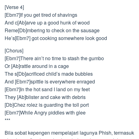
[Verse 4]
[Ebm7]If you get tired of shavings
And c[Ab]arve up a good hunk of wood
Reme[Db]mbering to check on the sausage
He’s[Ebm7] got cooking somewhere look good
[Chorus]
[Ebm7]There ain’t no time to stash the gumbo
Or [Ab]rattle around in a cage
The s[Db]acrificed child’s made bubbles
And [Ebm7]spittle is everywhere enraged
[Ebm7]In the hot sand I land on my feet
They [Ab]blister and cake with debris
[Db]Chez rolez is guarding the toll port
[Ebm7]While Angry piddles with glee
***
Bila sobat kepengen mempelajari lagunya Phish, termasuk