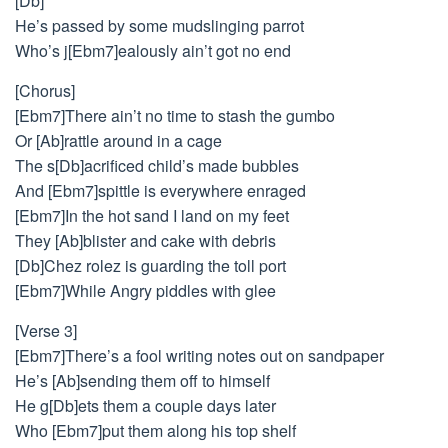
[Db]
He’s passed by some mudslinging parrot
Who’s j[Ebm7]ealously ain’t got no end
[Chorus]
[Ebm7]There ain’t no time to stash the gumbo
Or [Ab]rattle around in a cage
The s[Db]acrificed child’s made bubbles
And [Ebm7]spittle is everywhere enraged
[Ebm7]In the hot sand I land on my feet
They [Ab]blister and cake with debris
[Db]Chez rolez is guarding the toll port
[Ebm7]While Angry piddles with glee
[Verse 3]
[Ebm7]There’s a fool writing notes out on sandpaper
He’s [Ab]sending them off to himself
He g[Db]ets them a couple days later
Who [Ebm7]put them along his top shelf