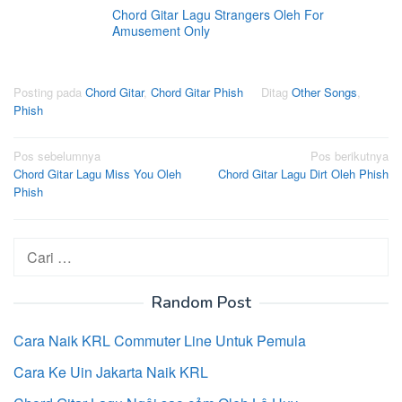
Chord Gitar Lagu Strangers Oleh For
Amusement Only
Posting pada
Chord Gitar
,
Chord Gitar Phish
Ditag
Other Songs
,
Phish
Navigasi
Pos sebelumnya
Pos berikutnya
Chord Gitar Lagu Miss You Oleh
Chord Gitar Lagu Dirt Oleh Phish
pos
Phish
Cari
untuk:
Random Post
Cara Naik KRL Commuter Line Untuk Pemula
Cara Ke Uin Jakarta Naik KRL