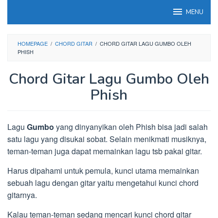
Loncat
MENU
ke
konten
HOMEPAGE
/
CHORD GITAR
/
CHORD GITAR LAGU GUMBO OLEH
PHISH
Chord Gitar Lagu Gumbo Oleh
Phish
Lagu
Gumbo
yang dinyanyikan oleh Phish bisa jadi salah
satu lagu yang disukai sobat. Selain menikmati musiknya,
teman-teman juga dapat memainkan lagu tsb pakai gitar.
Harus dipahami untuk pemula, kunci utama memainkan
sebuah lagu dengan gitar yaitu mengetahui kunci chord
gitarnya.
Kalau teman-teman sedang mencari kunci chord gitar