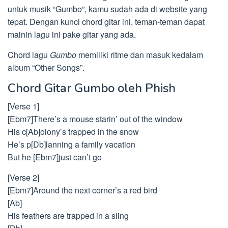
untuk musik “Gumbo”, kamu sudah ada di website yang
tepat. Dengan kunci chord gitar ini, teman-teman dapat
mainin lagu ini pake gitar yang ada.
Chord lagu
Gumbo
memiliki ritme dan masuk kedalam
album “Other Songs”.
Chord Gitar Gumbo oleh Phish
[Verse 1]
[Ebm7]There’s a mouse starin’ out of the window
His c[Ab]olony’s trapped in the snow
He’s p[Db]lanning a family vacation
But he [Ebm7]just can’t go
[Verse 2]
[Ebm7]Around the next corner’s a red bird
[Ab]
His feathers are trapped in a sling