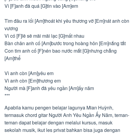
Vì [F]anh đã quá [G]tin vào [Am]em
Tìm đâu ra lối [Am]thoát khi yêu thương vỡ [Em]nát anh còn
vương
Vì có [F]lẽ sẽ mãi mãi lạc [G]mất nhau
Bàn chân anh cố [Am]bước trong hoàng hôn [Em]nắng tắt
Con tim anh cố [F]nén bao nước mắt [G]nhưng chẳng
[Am]thể
Vì anh còn [Am]yêu em
Vì anh còn [Em]thương em
Người mà [F]anh đã yêu ngần [Am]ấy năm
***
Apabila kamu pengen belajar lagunya Mian Huỳnh,
termasuk chord gitar Người Anh Yêu Ngần Ấy Năm, teman-
teman dapat belajar dengan melalui kursus, masuk
sekolah musik, ikut les privat bahkan bisa juga dengan