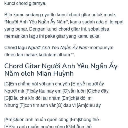
kunci chord gitarnya.
Bila kamu sedang nyariin kunci chord gitar untuk musik
“Người Anh Yêu Ngần Ấy Năm”, kamu sudah ada di tempat
yang benar. Dengan kunci chord gitar ini, sobat bisa
memainkan lagu ini pake gitar yang kamu suka.
Chord lagu
Người Anh Yêu Ngần Ấy Năm
mempunyai
ritme dan masuk kedalam album “”.
Chord Gitar Người Anh Yêu Ngần Ấy
Năm oleh Mian Huỳnh
[C]Em chẳng nói với anh chuyện [Em]về người ấy
Người mà [F]bấy lâu nay em [G]vẫn luôn [C]che đậy
[C]Dẫu che kín đôi tai nhắm [Em]chặt đôi mi
Nhưng [F]con tim anh vẫn[G] đau vì [Am]điều ấy
[Am]Quên anh muốn quên cũng [Em]không thể
[F]Đau anh muốn ngưng cũng [G]chẳng thể