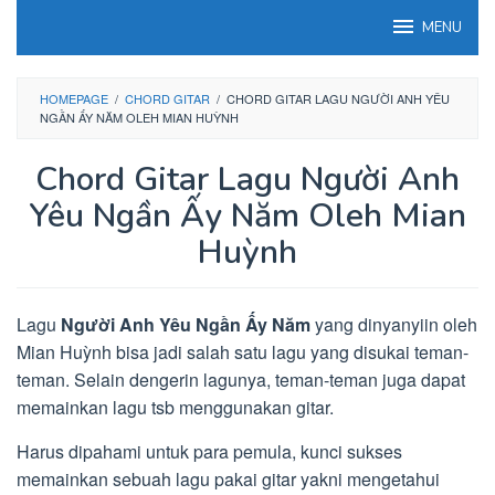
Loncat
MENU
ke
konten
HOMEPAGE
/
CHORD GITAR
/
CHORD GITAR LAGU NGƯỜI ANH YÊU
NGẦN ẤY NĂM OLEH MIAN HUỲNH
Chord Gitar Lagu Người Anh
Yêu Ngần Ấy Năm Oleh Mian
Huỳnh
Lagu
Người Anh Yêu Ngần Ấy Năm
yang dinyanyiin oleh
Mian Huỳnh bisa jadi salah satu lagu yang disukai teman-
teman. Selain dengerin lagunya, teman-teman juga dapat
memainkan lagu tsb menggunakan gitar.
Harus dipahami untuk para pemula, kunci sukses
memainkan sebuah lagu pakai gitar yakni mengetahui