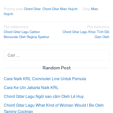
Posting pada
Chord Gitar
,
Chord Gitar Mian Huỳnh
Ditag
Mian
Huỳnh
Navigasi
Pos sebelumnya
Pos berikutnya
Chord Gitar Lagu Carbon
Chord Gitar Lagu Khúc Tình Dối
pos
Monoxide Oleh Regina Spektor
Gian Oleh
Cari
untuk:
Random Post
Cara Naik KRL Commuter Line Untuk Pemula
Cara Ke Uin Jakarta Naik KRL
Chord Gitar Lagu Ngôi sao cảm Oleh Lê Huy
Chord Gitar Lagu What Kind of Woman Would I Be Oleh
Tammy Cochran