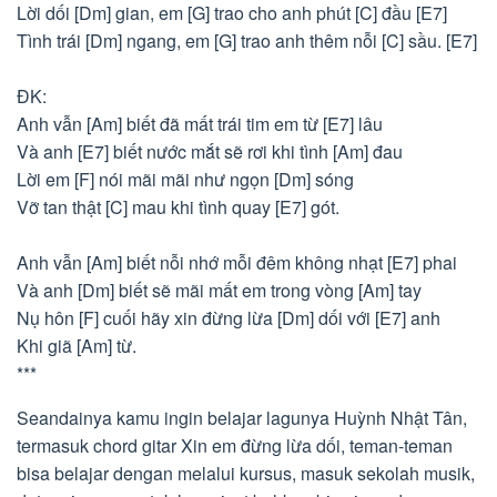
Lời dối [Dm] gian, em [G] trao cho anh phút [C] đầu [E7]
Tình trái [Dm] ngang, em [G] trao anh thêm nỗi [C] sầu. [E7]
ĐK:
Anh vẫn [Am] biết đã mất trái tim em từ [E7] lâu
Và anh [E7] biết nước mắt sẽ rơi khi tình [Am] đau
Lời em [F] nói mãi mãi như ngọn [Dm] sóng
Vỡ tan thật [C] mau khi tình quay [E7] gót.
Anh vẫn [Am] biết nỗi nhớ mỗi đêm không nhạt [E7] phai
Và anh [Dm] biết sẽ mãi mất em trong vòng [Am] tay
Nụ hôn [F] cuối hãy xin đừng lừa [Dm] dối với [E7] anh
Khi giã [Am] từ.
***
Seandainya kamu ingin belajar lagunya Huỳnh Nhật Tân,
termasuk chord gitar Xin em đừng lừa dối, teman-teman
bisa belajar dengan melalui kursus, masuk sekolah musik,