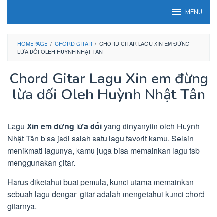
Loncat
MENU
ke
konten
HOMEPAGE
/
CHORD GITAR
/
CHORD GITAR LAGU XIN EM ĐỪNG
LỪA DỐI OLEH HUỲNH NHẬT TÂN
Chord Gitar Lagu Xin em đừng
lừa dối Oleh Huỳnh Nhật Tân
Lagu
Xin em đừng lừa dối
yang dinyanyiin oleh Huỳnh
Nhật Tân bisa jadi salah satu lagu favorit kamu. Selain
menikmati lagunya, kamu juga bisa memainkan lagu tsb
menggunakan gitar.
Harus diketahui buat pemula, kunci utama memainkan
sebuah lagu dengan gitar adalah mengetahui kunci chord
gitarnya.