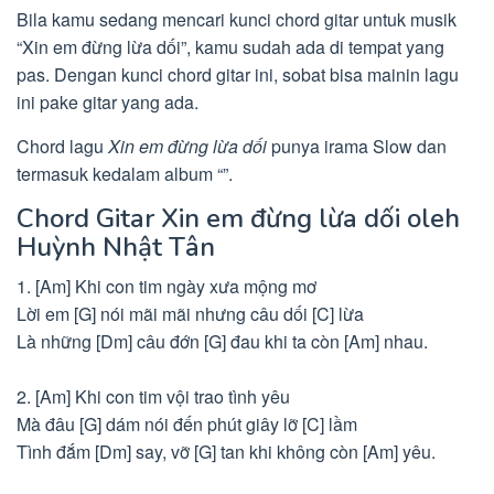
Bila kamu sedang mencari kunci chord gitar untuk musik
“Xin em đừng lừa dối”, kamu sudah ada di tempat yang
pas. Dengan kunci chord gitar ini, sobat bisa mainin lagu
ini pake gitar yang ada.
Chord lagu
Xin em đừng lừa dối
punya irama Slow dan
termasuk kedalam album “”.
Chord Gitar Xin em đừng lừa dối oleh
Huỳnh Nhật Tân
1. [Am] Khi con tim ngày xưa mộng mơ
Lời em [G] nói mãi mãi nhưng câu dối [C] lừa
Là những [Dm] câu đớn [G] đau khi ta còn [Am] nhau.
2. [Am] Khi con tim vội trao tình yêu
Mà đâu [G] dám nói đến phút giây lỡ [C] lầm
Tình đắm [Dm] say, vỡ [G] tan khi không còn [Am] yêu.