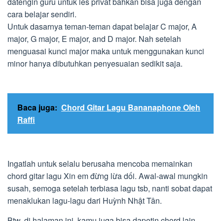
datengin guru untuk les privat bahkan bisa juga dengan
cara belajar sendiri.
Untuk dasarnya teman-teman dapat belajar C major, A
major, G major, E major, and D major. Nah setelah
menguasai kunci major maka untuk menggunakan kunci
minor hanya dibutuhkan penyesuaian sedikit saja.
Baca juga:
Chord Gitar Lagu Bananaphone Oleh
Raffi
Ingatlah untuk selalu berusaha mencoba memainkan
chord gitar lagu Xin em đừng lừa dối. Awal-awal mungkin
susah, semoga setelah terbiasa lagu tsb, nanti sobat dapat
menaklukan lagu-lagu dari Huỳnh Nhật Tân.
Btw, di halaman ini, kamu juga bisa dapetin chord lain,