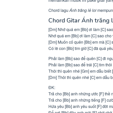
memainkan musik ini pake gitar yan
Chord lagu
Ánh trăng lẻ loi
mempunya
Chord Gitar Ánh trăng 
[Dm] Nhớ quá em [Bb] ơi làm [C] sao
Nhớ quá em [Bb] ơi làm [C] sao cho v
[Dm] Muốn cố quên [Bb] em mà [C] 
Có lẽ con [Bb] tim giờ [C] đã quá yê
Phải làm [Bb] sao để quên [C] đi ngư
Phải làm [Bb] sao để trái [C] tim th
Thôi thì quên nhé [Gm] em dẫu biết [
[Dm] Thôi thì quên nhé [C] em dẫu b
ĐK:
Trả cho [Bb] anh những ước [F] thề 
Trả cho [Bb] anh những tiếng [F] cườ
Hứa yêu [Bb] anh yêu suốt [F] đời m
Để nơi [Bb] đây anh mãi [F] chờ chờ 