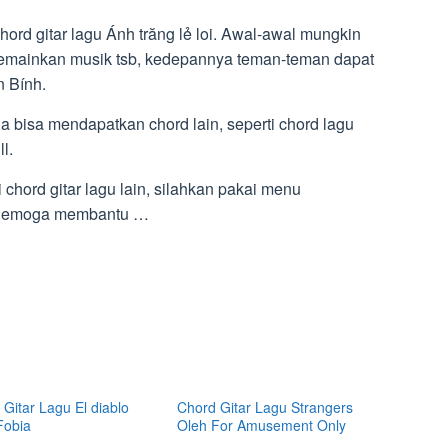
hord gitar lagu Ánh trăng lẻ loi. Awal-awal mungkin
memainkan musik tsb, kedepannya teman-teman dapat
 Bính.
ga bisa mendapatkan chord lain, seperti chord lagu
l.
 chord gitar lagu lain, silahkan pakai menu
i. Semoga membantu …
Gitar Lagu El diablo
Chord Gitar Lagu Strangers
Fobia
Oleh For Amusement Only