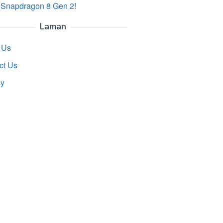
 Snapdragon 8 Gen 2!
Laman
 Us
ct Us
cy