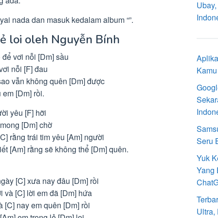
g ada.
Ubay,
Indon
i nada dan masuk kedalam album “”.
lẻ loi oleh Nguyễn Bính
 để vơi nỗi [Dm] sầu
Aplik
ơi nỗi [F] đau
Kamu 
sao vẫn không quên [Dm] được
Googl
u em [Dm] rồi.
Sekar
Indon
ời yêu [F] hỡi
ôi mong [Dm] chờ
Samsu
C] rằng trái tim yêu [Am] người
Seru 
iết [Am] rằng sẽ không thể [Dm] quên.
Yuk K
Yang 
ngày [C] xưa nay đâu [Dm] rồi
Chat
i và [C] lời em đã [Dm] hứa
Terba
à [C] nay em quên [Dm] rồi
Ultra
[Am] em trong lẻ [Dm] loi.