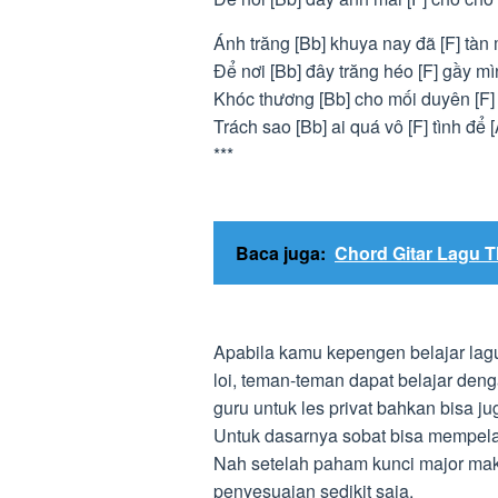
Ánh trăng [Bb] khuya nay đã [F] tàn
Để nơi [Bb] đây trăng héo [F] gầy m
Khóc thương [Bb] cho mối duyên [F]
Trách sao [Bb] ai quá vô [F] tình để 
***
Baca juga:
Chord Gitar Lagu T
Apabila kamu kepengen belajar lagu
loi, teman-teman dapat belajar den
guru untuk les privat bahkan bisa ju
Untuk dasarnya sobat bisa mempelaja
Nah setelah paham kunci major mak
penyesuaian sedikit saja.