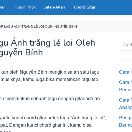
ner
Tips n Trick
Jalan-Jalan
Chord Gitar
R LAGU ÁNH TRĂNG LẺ LOI OLEH NGUYỄN BÍNH
gu Ánh trăng lẻ loi Oleh
Cari
untuk:
guyễn Bính
kan oleh Nguyễn Bính mungkin salah satu lagu
Cara 
n musiknya, kamu juga bisa memainkan lagu tsb
Cara 
Pemu
 jitu memainkan sebuah lagu dengan gitar adalah
Cara 
Aban
in kunci chord gitar untuk lagu “Ánh trăng lẻ loi”,
Penga
at. Dengan kunci chord gitar ini, kamu bisa
Bermot