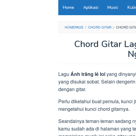
Loncat
Home
Aplikasi
Music
Kuli
ke
konten
HOMEPAGE
/
CHORD GITAR
/
CHORD GITA
Chord Gitar La
N
Lagu
Ánh trăng lẻ loi
yang dinyanyi
yang disukai sobat. Selain dengeri
dengan gitar.
Perlu diketahui buat pemula, kunci
mengetahui kunci chord gitarnya.
Seandainya teman-teman sedang nyari
kamu sudah ada di halaman yang tep