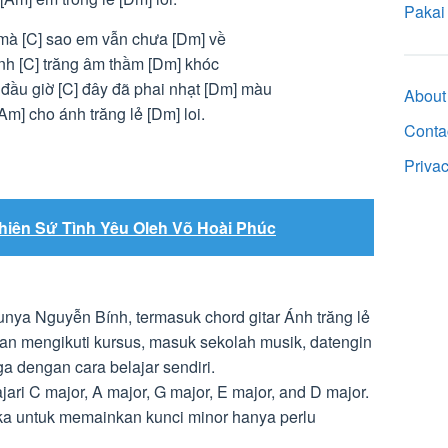
Pakai
 mà [C] sao em vẫn chưa [Dm] về
ình [C] trăng âm thầm [Dm] khóc
 đầu giờ [C] đây đã phai nhạt [Dm] màu
About
[Am] cho ánh trăng lẻ [Dm] loi.
Conta
Priva
hiên Sứ Tình Yêu Oleh Võ Hoài Phúc
nya Nguyễn Bính, termasuk chord gitar Ánh trăng lẻ
gan mengikuti kursus, masuk sekolah musik, datengin
ga dengan cara belajar sendiri.
ri C major, A major, G major, E major, and D major.
a untuk memainkan kunci minor hanya perlu