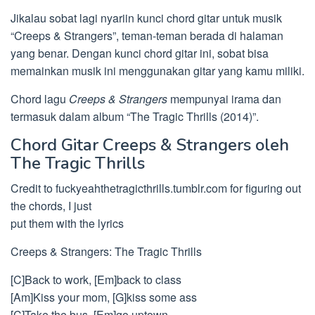
Jikalau sobat lagi nyariin kunci chord gitar untuk musik
“Creeps & Strangers”, teman-teman berada di halaman
yang benar. Dengan kunci chord gitar ini, sobat bisa
memainkan musik ini menggunakan gitar yang kamu miliki.
Chord lagu
Creeps & Strangers
mempunyai irama dan
termasuk dalam album “The Tragic Thrills (2014)”.
Chord Gitar Creeps & Strangers oleh
The Tragic Thrills
Credit to fuckyeahthetragicthrills.tumblr.com for figuring out
the chords, I just
put them with the lyrics
Creeps & Strangers: The Tragic Thrills
[C]Back to work, [Em]back to class
[Am]Kiss your mom, [G]kiss some ass
[C]Take the bus, [Em]go uptown