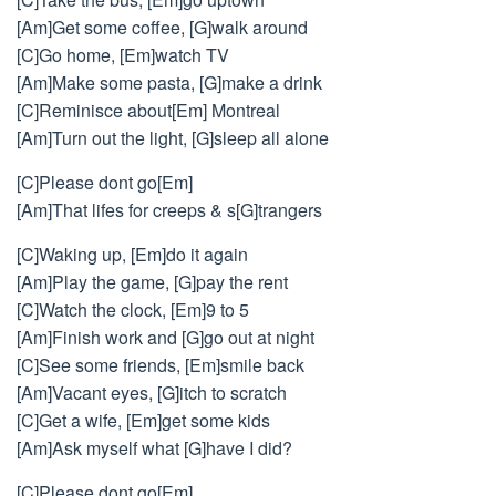
[Am]Get some coffee, [G]walk around
[C]Go home, [Em]watch TV
[Am]Make some pasta, [G]make a drink
[C]Reminisce about[Em] Montreal
[Am]Turn out the light, [G]sleep all alone
[C]Please dont go[Em]
[Am]That lifes for creeps & s[G]trangers
[C]Waking up, [Em]do it again
[Am]Play the game, [G]pay the rent
[C]Watch the clock, [Em]9 to 5
[Am]Finish work and [G]go out at night
[C]See some friends, [Em]smile back
[Am]Vacant eyes, [G]itch to scratch
[C]Get a wife, [Em]get some kids
[Am]Ask myself what [G]have I did?
[C]Please dont go[Em]