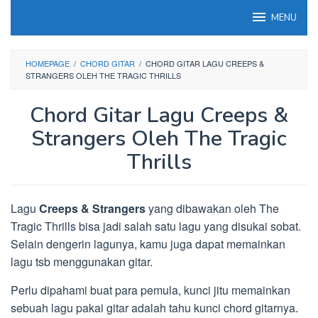
Loncat
MENU
ke
konten
HOMEPAGE
/
CHORD GITAR
/
CHORD GITAR LAGU CREEPS &
STRANGERS OLEH THE TRAGIC THRILLS
Chord Gitar Lagu Creeps &
Strangers Oleh The Tragic
Thrills
Lagu
Creeps & Strangers
yang dibawakan oleh The
Tragic Thrills bisa jadi salah satu lagu yang disukai sobat.
Selain dengerin lagunya, kamu juga dapat memainkan
lagu tsb menggunakan gitar.
Perlu dipahami buat para pemula, kunci jitu memainkan
sebuah lagu pakai gitar adalah tahu kunci chord gitarnya.