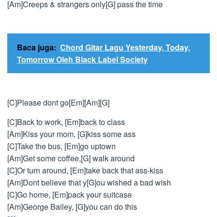
[Am]Creeps & strangers only[G] pass the time
Baca juga:
Chord Gitar Lagu Yesterday, Today,
Tomorrow Oleh Black Label Society
[C]Please dont go[Em][Am][G]
[C]Back to work, [Em]back to class
[Am]Kiss your mom, [G]kiss some ass
[C]Take the bus, [Em]go uptown
[Am]Get some coffee,[G] walk around
[C]Or turn around, [Em]take back that ass-kiss
[Am]Dont believe that y[G]ou wished a bad wish
[C]Go home, [Em]pack your suitcase
[Am]George Bailey, [G]you can do this