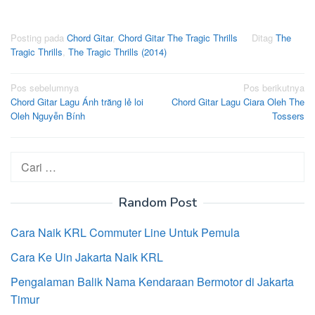
Posting pada
Chord Gitar
,
Chord Gitar The Tragic Thrills
Ditag
The
Tragic Thrills
,
The Tragic Thrills (2014)
Navigasi
Pos sebelumnya
Pos berikutnya
Chord Gitar Lagu Ánh trăng lẻ loi
Chord Gitar Lagu Ciara Oleh The
pos
Oleh Nguyễn Bính
Tossers
Cari
untuk:
Random Post
Cara Naik KRL Commuter Line Untuk Pemula
Cara Ke Uin Jakarta Naik KRL
Pengalaman Balik Nama Kendaraan Bermotor di Jakarta
Timur