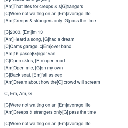
[Am]That lifes for creeps & s[G]trangers
[C]Were not waiting on an [Em]average life
[Am]Creeps & strangers only [G]pass the time
[C]2003, [Em]Im 13
[Am]Heard a song, [G]had a dream
[C]Cams garage, c[Em]over band
[Am]15 passe[G]nger van
[C]Open skies, [Em]open road
[Am]Open mic, [G]on my own
[C]Back seat, [Em]fall asleep
[Am]Dream about how the[G] crowd will scream
C, Em, Am, G
[C]Were not waiting on an [Em]average life
[Am]Creeps & strangers only[G] pass the time
[C]Were not waiting on an [Em]average life