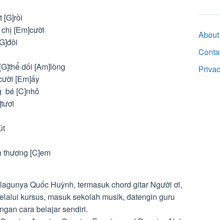
 [G]rồi
chị [Em]cười
About
[G]đôi
Conta
G]thể dối [Am]lòng
Priva
ười [Em]ấy
g bé [C]nhỏ
]tươi
út
h thương [C]em
lagunya Quốc Huỳnh, termasuk chord gitar Người ơi,
lalui kursus, masuk sekolah musik, datengin guru
ngan cara belajar sendiri.