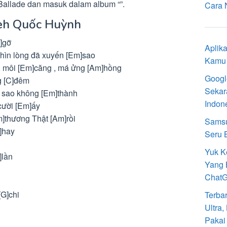
Ballade dan masuk dalam album “”.
Cara 
leh Quốc Huỳnh
G]gỡ
Aplik
hìn lòng đã xuyến [Em]sao
Kamu 
 , môi [Em]căng , má ửng [Am]hồng
Googl
g [C]đêm
Sekar
 sao không [Em]thành
Indon
cười [Em]ấy
Em]thương Thật [Am]rồi
Samsu
]hay
Seru 
Yuk K
]lần
Yang 
Chat
[G]chi
Terba
Ultra
Pakai