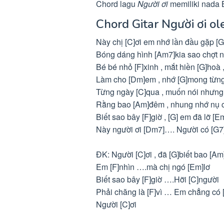
Chord lagu
Người ơi
memiliki nada 
Chord Gitar Người ơi o
Này chị [C]ơi em nhớ lần đầu gặp [
Bóng dáng hình [Am7]kia sao chợt n
Bé bé nhỏ [F]xinh , mắt hiền [G]hoà
Làm cho [Dm]em , nhớ [G]mong từn
Từng ngày [C]qua , muốn nói nhưng
Rằng bao [Am]đêm , nhung nhớ nụ 
Biết sao bây [F]giờ , [G] em đã lỡ [
Này người ơi [Dm7]…. Người có [G7
ĐK: Người [C]ơi , đã [G]biết bao [Am
Em [F]nhìn ….mà chị ngó [Em]lơ
Biết sao bây [F]giờ ….Hỡi [C]người
Phải chăng là [F]vì … Em chẳng có 
Người [C]ơi