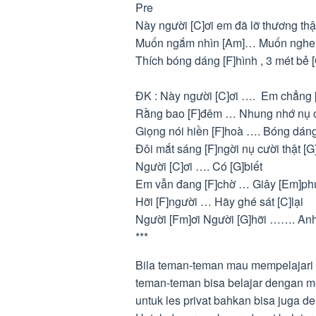
Pre
Này người [C]ơi em đã lỡ thương thật
Muốn ngắm nhìn [Am]… Muốn nghe 
Thích bóng dáng [F]hình , 3 mét bẻ 
ĐK : Này người [C]ơi …. Em chẳng [
Rằng bao [F]đêm … Nhung nhớ nụ c
Giọng nói hiền [F]hoà …. Bóng dán
Đôi mắt sáng [F]ngời nụ cười thật [G
Người [C]ơi …. Có [G]biết
Em vẫn đang [F]chờ … Giây [Em]ph
Hỡi [F]người … Hãy ghé sát [C]lại
Người [Fm]ơi Người [G]hỡi ……. An
***
Bila teman-teman mau mempelajari 
teman-teman bisa belajar dengan me
untuk les privat bahkan bisa juga de