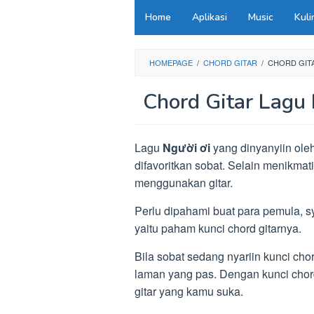
Loncat
Home
Aplikasi
Music
Kuli
ke
konten
HOMEPAGE
/
CHORD GITAR
/
CHORD GIT
Chord Gitar Lagu
Lagu
Người ơi
yang dinyanyiin ole
difavoritkan sobat. Selain menikma
menggunakan gitar.
Perlu dipahami buat para pemula, 
yaitu paham kunci chord gitarnya.
Bila sobat sedang nyariin kunci chor
laman yang pas. Dengan kunci chord
gitar yang kamu suka.