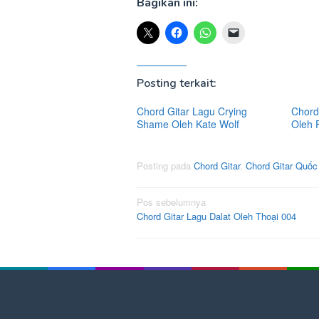
Bagikan ini:
Posting terkait:
Chord Gitar Lagu Crying
Chord 
Shame Oleh Kate Wolf
Oleh 
Posting pada
Chord Gitar
,
Chord Gitar Quố
Navigasi
Pos sebelumnya
Chord Gitar Lagu Dalat Oleh Thoại 004
pos