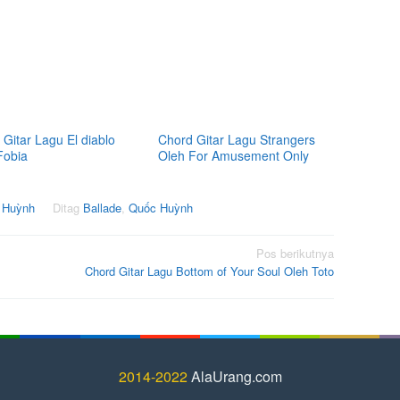
Gitar Lagu El diablo
Chord Gitar Lagu Strangers
Fobia
Oleh For Amusement Only
c Huỳnh
Ditag
Ballade
,
Quốc Huỳnh
Pos berikutnya
Chord Gitar Lagu Bottom of Your Soul Oleh Toto
2014-2022
AlaUrang.com