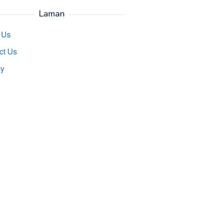
Laman
 Us
ct Us
cy