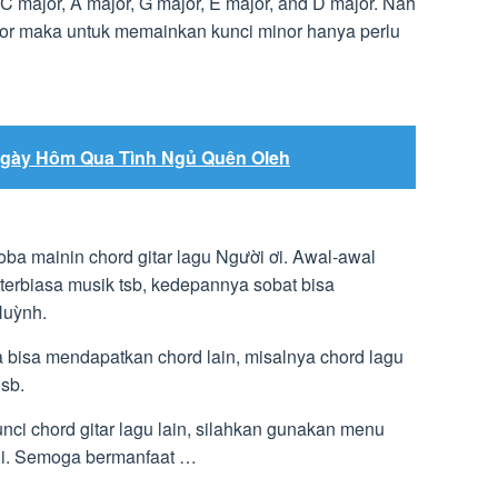
C major, A major, G major, E major, and D major. Nah
or maka untuk memainkan kunci minor hanya perlu
Ngày Hôm Qua Tình Ngủ Quên Oleh
oba mainin chord gitar lagu Người ơi. Awal-awal
terbiasa musik tsb, kedepannya sobat bisa
Huỳnh.
ga bisa mendapatkan chord lain, misalnya chord lagu
dsb.
ci chord gitar lagu lain, silahkan gunakan menu
ini. Semoga bermanfaat …