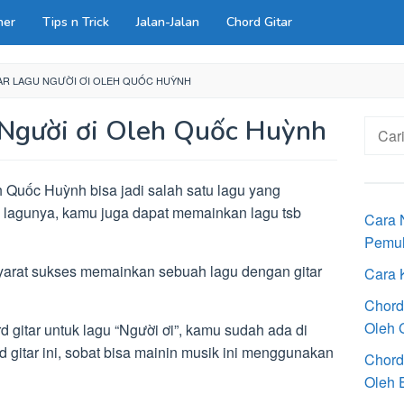
ner
Tips n Trick
Jalan-Jalan
Chord Gitar
AR LAGU NGƯỜI ƠI OLEH QUỐC HUỲNH
 Người ơi Oleh Quốc Huỳnh
Cari
untuk:
h Quốc Huỳnh bisa jadi salah satu lagu yang
ti lagunya, kamu juga dapat memainkan lagu tsb
Cara 
Pemu
syarat sukses memainkan sebuah lagu dengan gitar
Cara 
Chord
Oleh G
d gitar untuk lagu “Người ơi”, kamu sudah ada di
 gitar ini, sobat bisa mainin musik ini menggunakan
Chord
Oleh E