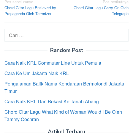
Navigasi
Pos sebelumnya
Pos berikutnya
Chord Gitar Lagu Enslaved by
Chord Gitar Lagu Carry On Oleh
pos
Propaganda Oleh Terrorizer
Telegraph
Cari
untuk:
Random Post
Cara Naik KRL Commuter Line Untuk Pemula
Cara Ke Uin Jakarta Naik KRL
Pengalaman Balik Nama Kendaraan Bermotor di Jakarta
Timur
Cara Naik KRL Dari Bekasi Ke Tanah Abang
Chord Gitar Lagu What Kind of Woman Would I Be Oleh
Tammy Cochran
Artikel Terbaru