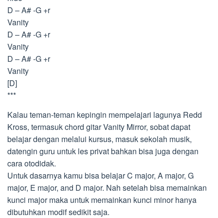
D – A# -G +r
Vanity
D – A# -G +r
Vanity
D – A# -G +r
Vanity
[D]
***
Kalau teman-teman kepingin mempelajari lagunya Redd
Kross, termasuk chord gitar Vanity Mirror, sobat dapat
belajar dengan melalui kursus, masuk sekolah musik,
datengin guru untuk les privat bahkan bisa juga dengan
cara otodidak.
Untuk dasarnya kamu bisa belajar C major, A major, G
major, E major, and D major. Nah setelah bisa memainkan
kunci major maka untuk memainkan kunci minor hanya
dibutuhkan modif sedikit saja.