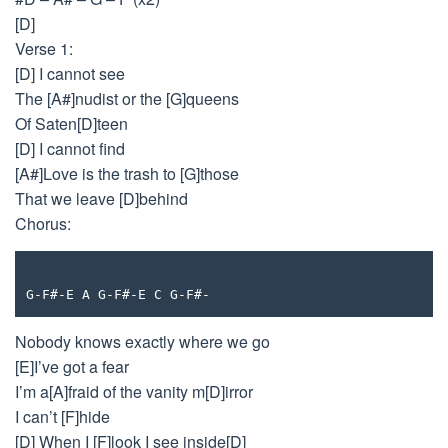
[D]
Verse 1:
[D] I cannot see
The [A#]nudist or the [G]queens
Of Saten[D]teen
[D] I cannot find
[A#]Love is the trash to [G]those
That we leave [D]behind
Chorus:
G-F#-E A G-F#-E C G-F#-
Nobody knows exactly where we go
[E]I’ve got a fear
I’m a[A]fraid of the vanity m[D]irror
I can’t [F]hide
[D] When I [F]look I see inside[D]