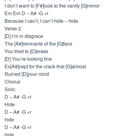
I don’t want to [F#]look to the vanity [G]mirror
Em Em D – A# -G +r
Because I can’t, I can’t hide – hide
Verse 2:
[D] I’m in disgrace
The [A#]remnants of the [G]face
You tried to [D]erase
[D] You’re looking fine
Ex[A#]cept for the crack that [G]almost
Ruined [D]your mind
Chorus
Solo:
D – A# -G +r
Hide
D – A# -G +r
hide
D – A# -G +r
hide