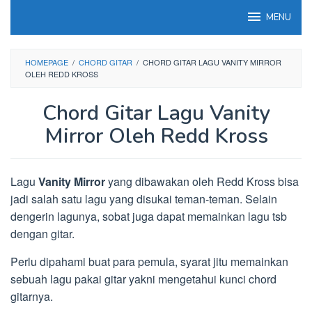
Loncat
MENU
ke
konten
HOMEPAGE
/
CHORD GITAR
/
CHORD GITAR LAGU VANITY MIRROR
OLEH REDD KROSS
Chord Gitar Lagu Vanity
Mirror Oleh Redd Kross
Lagu
Vanity Mirror
yang dibawakan oleh Redd Kross bisa
jadi salah satu lagu yang disukai teman-teman. Selain
dengerin lagunya, sobat juga dapat memainkan lagu tsb
dengan gitar.
Perlu dipahami buat para pemula, syarat jitu memainkan
sebuah lagu pakai gitar yakni mengetahui kunci chord
gitarnya.