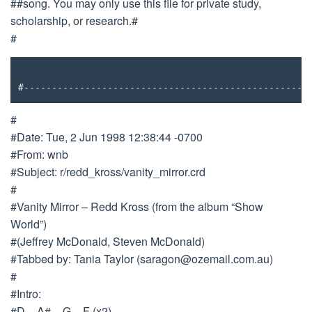
##song. You may only use this file for private study,
scholarship, or research.#
#
#---------------------------------------------------
#
#Date: Tue, 2 Jun 1998 12:38:44 -0700
#From: wnb
#Subject: r/redd_kross/vanity_mirror.crd
#
#Vanity Mirror – Redd Kross (from the album “Show
World”)
#(Jeffrey McDonald, Steven McDonald)
#Tabbed by: Tania Taylor (
saragon@ozemail.com.au
)
#
#Intro:
#D – A# – G – F (x2)