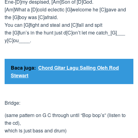
Ene-[D]my despised, [Am]Son of [D]God.
[Am]What a [D]cold eclectic [G]welcome he [C]gave and
the [G]boy was [C]afraid.
You can [G]fight and steal and [C]fall and spit
the [G]fun’s in the hunt just d[C]on’t let me catch_[G]___
y[C]ou____.
Baca juga:
Chord Gitar Lagu Sailing Oleh Rod
Stewart
Bridge:
(same pattern on G C through until “Bop bop’s” (listen to
the cd),
which is just bass and drum)