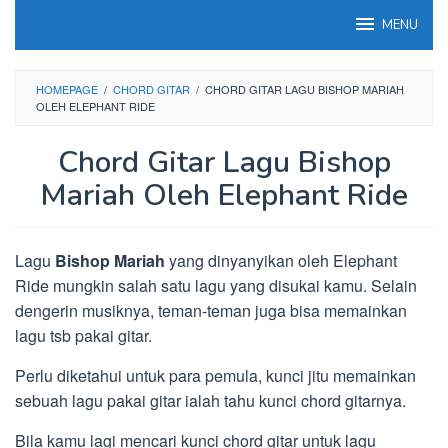
Loncat
MENU
ke
konten
HOMEPAGE
/
CHORD GITAR
/
CHORD GITAR LAGU BISHOP MARIAH
OLEH ELEPHANT RIDE
Chord Gitar Lagu Bishop
Mariah Oleh Elephant Ride
Lagu
Bishop Mariah
yang dinyanyikan oleh Elephant
Ride mungkin salah satu lagu yang disukai kamu. Selain
dengerin musiknya, teman-teman juga bisa memainkan
lagu tsb pakai gitar.
Perlu diketahui untuk para pemula, kunci jitu memainkan
sebuah lagu pakai gitar ialah tahu kunci chord gitarnya.
Bila kamu lagi mencari kunci chord gitar untuk lagu