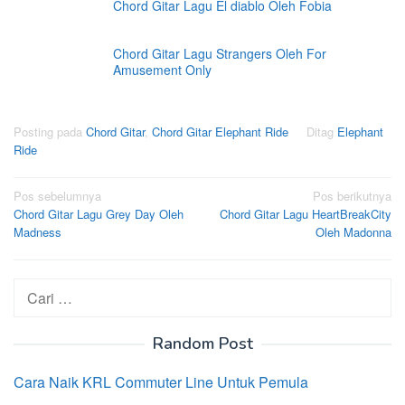
Chord Gitar Lagu El diablo Oleh Fobia
Chord Gitar Lagu Strangers Oleh For
Amusement Only
Posting pada
Chord Gitar
,
Chord Gitar Elephant Ride
Ditag
Elephant
Ride
Navigasi
Pos sebelumnya
Pos berikutnya
Chord Gitar Lagu Grey Day Oleh
Chord Gitar Lagu HeartBreakCity
pos
Madness
Oleh Madonna
Cari
untuk:
Random Post
Cara Naik KRL Commuter Line Untuk Pemula