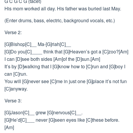
G C G C G (tacet)
His mom worked all day. His father was buried last May.
(Enter drums, bass, electric, background vocals, etc.)
Verse 2:
[G]Bishop[C]__ Ma-[G]riah[C]__
[G]Do you[C]____ think that [G]Heaven’s got a [C]zoo?[Am]
I can [D]see both sides [Am]of the [D]sun.[Am]
It’s by [D]walking that I [G]know how to [C]run and [G]boy I
can [C]run.
You will [G]never see [C]me in just one [G]place it’s not fun
[C]anyway.
Verse 3:
[G]Jason[C]__ grew [G]nervous[C]__.
[G]He’d[C]___ never [G]seen eyes like [C]these before.
[Am]