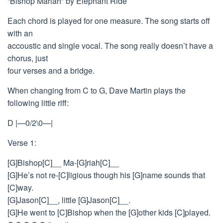
“Bishop Mariah” by Elephant Ride
Each chord is played for one measure. The song starts off
with an
accoustic and single vocal. The song really doesn’t have a
chorus, just
four verses and a bridge.
When changing from C to G, Dave Martin plays the
following little riff:
D |—0/2\0—|
Verse 1:
[G]Bishop[C]__ Ma-[G]riah[C]__
[G]He’s not re-[C]ligious though his [G]name sounds that
[C]way.
[G]Jason[C]__, little [G]Jason[C]__.
[G]He went to [C]Bishop when the [G]other kids [C]played.