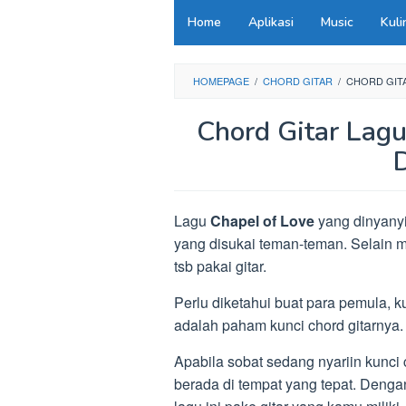
Loncat
Home
Aplikasi
Music
Kuli
ke
konten
HOMEPAGE
/
CHORD GITAR
/
CHORD GITA
Chord Gitar Lag
Lagu
Chapel of Love
yang dinyanyi
yang disukai teman-teman. Selain 
tsb pakai gitar.
Perlu diketahui buat para pemula, 
adalah paham kunci chord gitarnya.
Apabila sobat sedang nyariin kunci 
berada di tempat yang tepat. Dengan