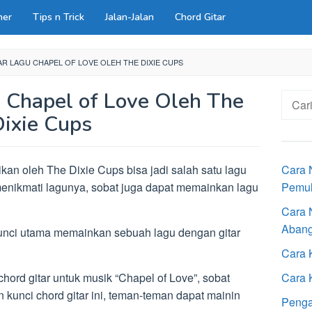
ner
Tips n Trick
Jalan-Jalan
Chord Gitar
R LAGU CHAPEL OF LOVE OLEH THE DIXIE CUPS
u Chapel of Love Oleh The
Cari
untuk:
Dixie Cups
kan oleh The Dixie Cups bisa jadi salah satu lagu
Cara 
menikmati lagunya, sobat juga dapat memainkan lagu
Pemu
Cara 
Aban
kunci utama memainkan sebuah lagu dengan gitar
Cara 
chord gitar untuk musik “Chapel of Love”, sobat
Cara 
 kunci chord gitar ini, teman-teman dapat mainin
Penga