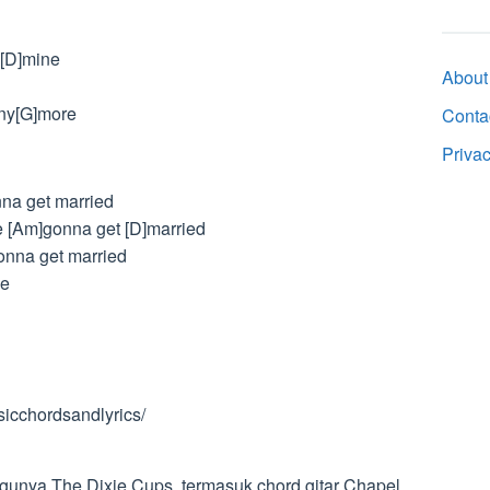
 [D]mine
About
any[G]more
Conta
Priva
nna get married
e [Am]gonna get [D]married
gonna get married
ve
usicchordsandlyrics/
gunya The Dixie Cups, termasuk chord gitar Chapel