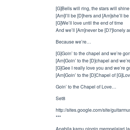
[G]Bells will ring, the stars will shine
[Am]I’ll be [D]hers and [Am]she’ll be
[G]We’ll love until the end of time
And we’ll [Am]never be [D7]lonely 
Because we’re…
[G]Goin’ to the chapel and we’re go
[Am]Goin’ to the [D]chapel and we’r
[G]Gee I really love you and we’re 
[Am]Goin’ to the [D]Chapel of [G]Lo
Goin’ to the Chapel of Love…
Set8
http://sites.google.com/site/guitarm
***
Apabila kamu pingin mempelajari la