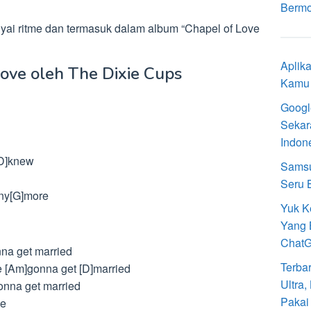
Bermot
i ritme dan termasuk dalam album “Chapel of Love
Aplik
Love oleh The Dixie Cups
Kamu 
Googl
Sekar
Indon
 [D]knew
Samsu
Seru 
any[G]more
Yuk K
Yang 
Chat
nna get married
Terba
e [Am]gonna get [D]married
Ultra
gonna get married
Pakai
ve