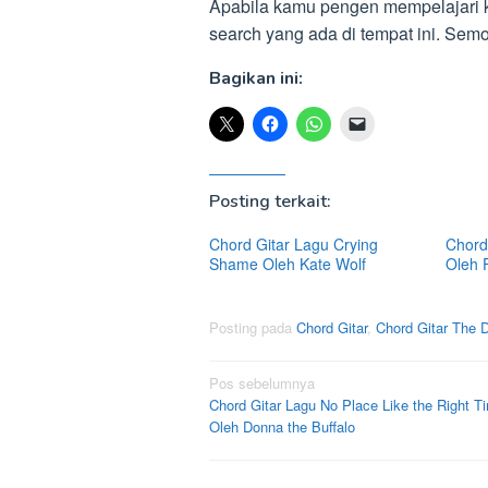
Apabila kamu pengen mempelajari ku
search yang ada di tempat ini. S
Bagikan ini:
Posting terkait:
Chord Gitar Lagu Crying
Chord 
Shame Oleh Kate Wolf
Oleh 
Posting pada
Chord Gitar
,
Chord Gitar The 
Navigasi
Pos sebelumnya
Chord Gitar Lagu No Place Like the Right T
pos
Oleh Donna the Buffalo