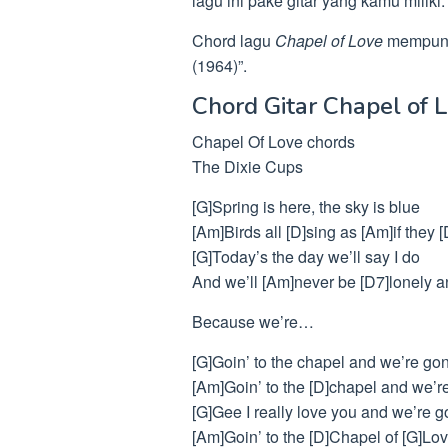
lagu ini pake gitar yang kamu miliki.
Chord lagu
Chapel of Love
mempunya
(1964)”.
Chord Gitar Chapel of 
Chapel Of Love chords
The Dixie Cups
[G]Spring is here, the sky is blue
[Am]Birds all [D]sing as [Am]if they
[G]Today’s the day we’ll say I do
And we’ll [Am]never be [D7]lonely 
Because we’re…
[G]Goin’ to the chapel and we’re go
[Am]Goin’ to the [D]chapel and we’r
[G]Gee I really love you and we’re 
[Am]Goin’ to the [D]Chapel of [G]Lo