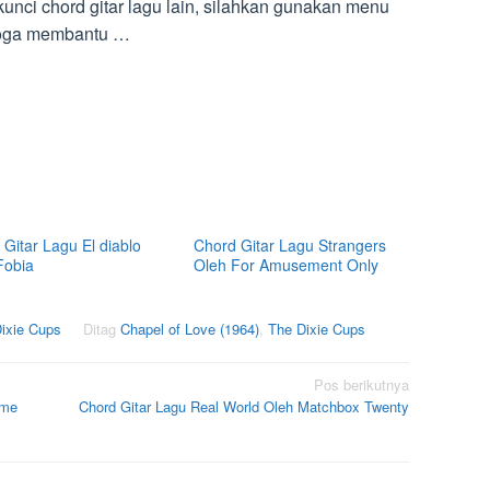
nci chord gitar lagu lain, silahkan gunakan menu
emoga membantu …
Gitar Lagu El diablo
Chord Gitar Lagu Strangers
Fobia
Oleh For Amusement Only
Dixie Cups
Ditag
Chapel of Love (1964)
,
The Dixie Cups
Pos berikutnya
ime
Chord Gitar Lagu Real World Oleh Matchbox Twenty