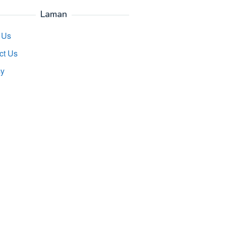
Laman
 Us
ct Us
cy