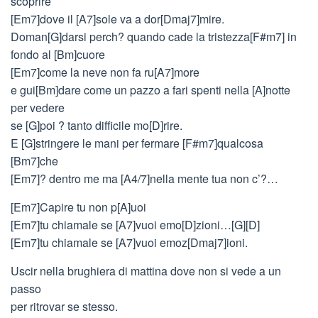
scoprire
[Em7]dove il [A7]sole va a dor[Dmaj7]mire.
Doman[G]darsi perch? quando cade la tristezza[F#m7] in
fondo al [Bm]cuore
[Em7]come la neve non fa ru[A7]more
e gui[Bm]dare come un pazzo a fari spenti nella [A]notte
per vedere
se [G]poi ? tanto difficile mo[D]rire.
E [G]stringere le mani per fermare [F#m7]qualcosa
[Bm7]che
[Em7]? dentro me ma [A4/7]nella mente tua non c’?…
[Em7]Capire tu non p[A]uoi
[Em7]tu chiamale se [A7]vuoi emo[D]zioni…[G][D]
[Em7]tu chiamale se [A7]vuoi emoz[Dmaj7]ioni.
Uscir nella brughiera di mattina dove non si vede a un
passo
per ritrovar se stesso.