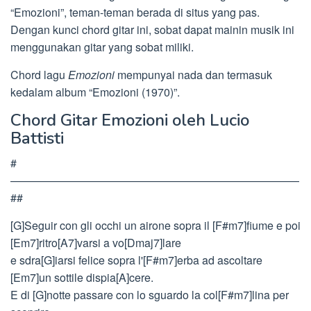
“Emozioni”, teman-teman berada di situs yang pas.
Dengan kunci chord gitar ini, sobat dapat mainin musik ini
menggunakan gitar yang sobat miliki.
Chord lagu
Emozioni
mempunyai nada dan termasuk
kedalam album “Emozioni (1970)”.
Chord Gitar Emozioni oleh Lucio
Battisti
#
——————————————————————————
##
[G]Seguir con gli occhi un airone sopra il [F#m7]fiume e poi
[Em7]ritro[A7]varsi a vo[Dmaj7]lare
e sdra[G]iarsi felice sopra l'[F#m7]erba ad ascoltare
[Em7]un sottile dispia[A]cere.
E di [G]notte passare con lo sguardo la col[F#m7]lina per