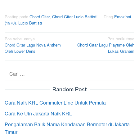
Posting pada
Chord Gitar
,
Chord Gitar Lucio Battisti
Ditag
Emozioni
(1970)
,
Lucio Battisti
Navigasi
Pos sebelumnya
Pos berikutnya
Chord Gitar Lagu Nova Anthem
Chord Gitar Lagu Playtime Oleh
pos
Oleh Lower Dens
Lukas Graham
Cari
untuk:
Random Post
Cara Naik KRL Commuter Line Untuk Pemula
Cara Ke Uin Jakarta Naik KRL
Pengalaman Balik Nama Kendaraan Bermotor di Jakarta
Timur