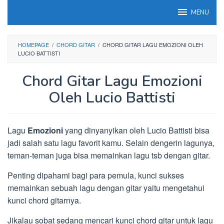
Loncat
MENU
ke
konten
HOMEPAGE
/
CHORD GITAR
/
CHORD GITAR LAGU EMOZIONI OLEH
LUCIO BATTISTI
Chord Gitar Lagu Emozioni
Oleh Lucio Battisti
Lagu
Emozioni
yang dinyanyikan oleh Lucio Battisti bisa
jadi salah satu lagu favorit kamu. Selain dengerin lagunya,
teman-teman juga bisa memainkan lagu tsb dengan gitar.
Penting dipahami bagi para pemula, kunci sukses
memainkan sebuah lagu dengan gitar yaitu mengetahui
kunci chord gitarnya.
Jikalau sobat sedang mencari kunci chord gitar untuk lagu