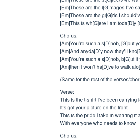
[Em]These are the i[G]mages I`ve s
[Em]These are the gi[G]rls I should’ve
[Em]This is wh[G]ere I am toda[D]y [
Chorus:
[Am]You’re such a s[D]nob, [G]but yo
[Am]And anyda[D]y now they’ll kno[
[Am]You’re such a s[D]nob, b[G]ut if
[Am]then I won’t ha[D]ve to walk alo
(Same for the rest of the verses/cho
Verse:
This is the t-shirt I’ve been carrying 
It’s got your picture on the front
This is the pride I take in wearing it 
With everyone who needs to know
Chorus: