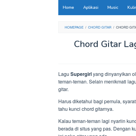
Loncat
Home
Aplikasi
Music
Kuli
ke
konten
HOMEPAGE
/
CHORD GITAR
/
CHORD GIT
Chord Gitar La
Lagu
Supergirl
yang dinyanyikan ole
teman-teman. Selain menikmati lagu
gitar.
Harus diketahui bagi pemula, syara
tahu kunci chord gitarnya.
Kalau teman-teman lagi nyariin kunc
berada di situs yang pas. Dengan ku