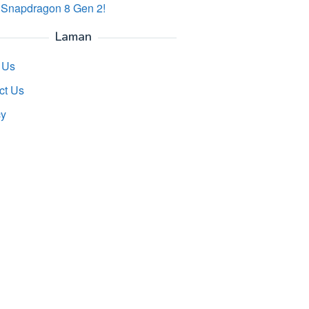
 Snapdragon 8 Gen 2!
Laman
 Us
ct Us
cy