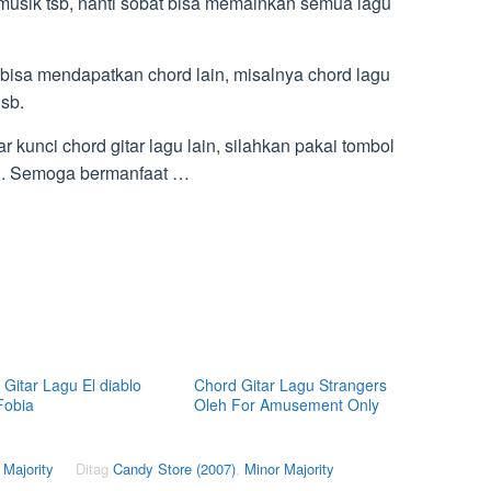
usik tsb, nanti sobat bisa memainkan semua lagu
 bisa mendapatkan chord lain, misalnya chord lagu
dsb.
kunci chord gitar lagu lain, silahkan pakai tombol
ni. Semoga bermanfaat …
Gitar Lagu El diablo
Chord Gitar Lagu Strangers
Fobia
Oleh For Amusement Only
 Majority
Ditag
Candy Store (2007)
,
Minor Majority