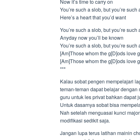
Now it’s time to carry on
You’re such a slob, but you’re such a
Here’s a heart that you’d want
You’re such a slob, but you’re such a
Anyday now you’ll be known
You’re such a slob, but you’re such a
[Am]Those whom the g[D]ods love 
[Am]Those whom the g[D]ods love 
***
Kalau sobat pengen mempelajari lagu
teman-teman dapat belajar dengan 
guru untuk les privat bahkan dapat 
Untuk dasarnya sobat bisa mempelaja
Nah setelah menguasai kunci majo
modifikasi sedikit saja.
Jangan lupa terus latihan mainin cho