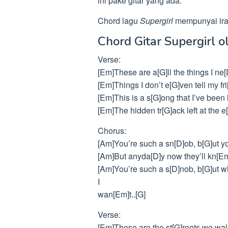
ini pake gitar yang ada.
Chord lagu
Supergirl
mempunyai ira
Chord Gitar Supergirl o
Verse:
[Em]These are a[G]ll the things I ne[
[Em]Things I don’t e[G]ven tell my fr
[Em]This is a s[G]ong that I’ve bee
[Em]The hidden tr[G]ack left at the e
Chorus:
[Am]You’re such a sn[D]ob, b[G]ut yo
[Am]But anyda[D]y now they’ll kn[E
[Am]You’re such a s[D]nob, b[G]ut wh
I
wan[Em]t..[G]
Verse:
[Em]These are the st[G]reets we wal