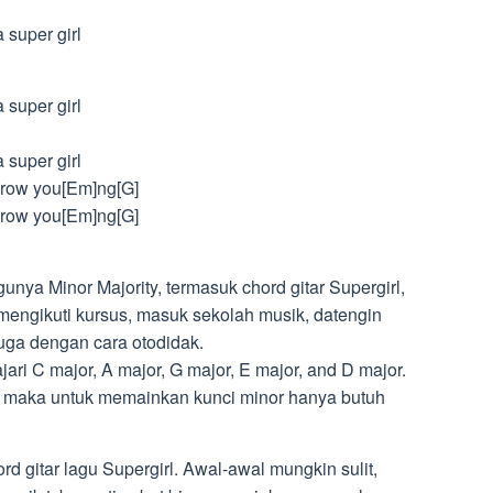
 super girl
 super girl
 super girl
grow you[Em]ng[G]
grow you[Em]ng[G]
nya Minor Majority, termasuk chord gitar Supergirl,
mengikuti kursus, masuk sekolah musik, datengin
juga dengan cara otodidak.
ri C major, A major, G major, E major, and D major.
r maka untuk memainkan kunci minor hanya butuh
rd gitar lagu Supergirl. Awal-awal mungkin sulit,