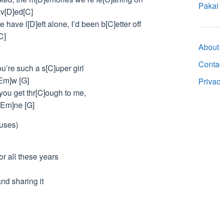
Pakai
av[D]ed[C]
 have l[D]eft alone, I’d been b[C]etter off
C]
About
Conta
u’re such a s[C]uper girl
Em]w [G]
Priva
 you get thr[C]ough to me,
[Em]ne [G]
ruses)
for all these years
and sharing it