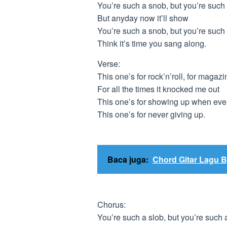
You’re such a snob, but you’re such 
But anyday now it’ll show
You’re such a snob, but you’re such 
Think it’s time you sang along.
Verse:
This one’s for rock’n’roll, for magazi
For all the times it knocked me out
This one’s for showing up when ev
This one’s for never giving up.
Baca juga:
Chord Gitar Lagu B
Chorus:
You’re such a slob, but you’re such a