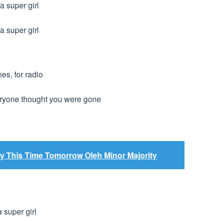
a super girl
a super girl
nes, for radio
eryone thought you were gone
y This Time Tomorrow Oleh Minor Majority
 super girl