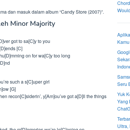
Chord
Would
ma dan masuk dalam album “Candy Store (2007)”.
leh Minor Majority
Aplik
D]ver got to sa[C]y to you
Kamu 
i[D]ends [C]
Googl
n hu[D]mming on for wa[C]y too long
Sekar
[D]nd
Indon
Samsu
u’re such a s[C]uper girl
Seru 
m]ow [G]
Yuk K
en recon[C]siderin’, y[Am]ou’ve got a[D]ll the things
Yang 
Chat
Terba
Ultra
ked, the m[D]emories we’re le[C]aning on