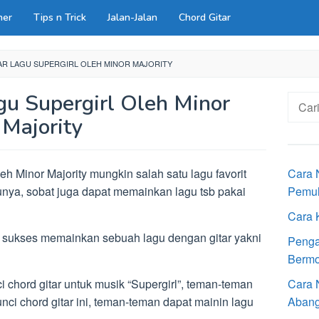
ner
Tips n Trick
Jalan-Jalan
Chord Gitar
AR LAGU SUPERGIRL OLEH MINOR MAJORITY
gu Supergirl Oleh Minor
Cari
untuk:
Majority
h Minor Majority mungkin salah satu lagu favorit
Cara 
nya, sobat juga dapat memainkan lagu tsb pakai
Pemu
Cara 
t sukses memainkan sebuah lagu dengan gitar yakni
Penga
Bermot
i chord gitar untuk musik “Supergirl”, teman-teman
Cara 
nci chord gitar ini, teman-teman dapat mainin lagu
Aban