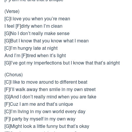
(Verse)
[C]I love you when you’re mean
I feel [F]dirty when I’m clean
[G]No I don’t really make sense
[G]But I know that you know what I mean
[C]I’m hungry late at night
And I’m [F]tired when it’s light
[G]I’ve got my imperfections but I know that that’s alright
(Chorus)
[C]I like to move around to different beat
[F]I’ll walk away then smile in my own street
[G]And I don’t really mind when you are fake
[F]Cuz I am me and that’s unique
[C]I’m living in my own world every day
[F]I party by myself in my own way
[G]Might look a little funny but that’s okay