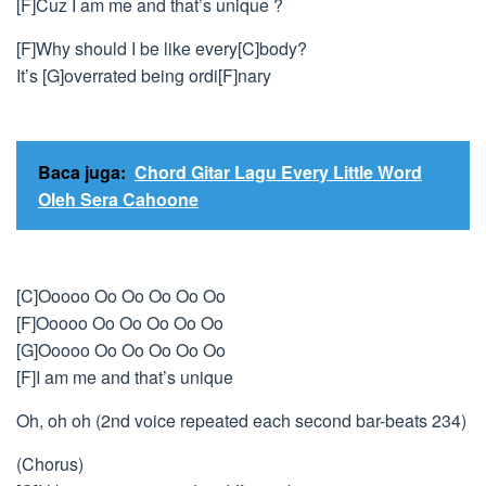
[F]Cuz I am me and that’s unique ?
[F]Why should I be like every[C]body?
It’s [G]overrated being ordi[F]nary
Baca juga:
Chord Gitar Lagu Every Little Word
Oleh Sera Cahoone
[C]Ooooo Oo Oo Oo Oo Oo
[F]Ooooo Oo Oo Oo Oo Oo
[G]Ooooo Oo Oo Oo Oo Oo
[F]I am me and that’s unique
Oh, oh oh (2nd voice repeated each second bar-beats 234)
(Chorus)