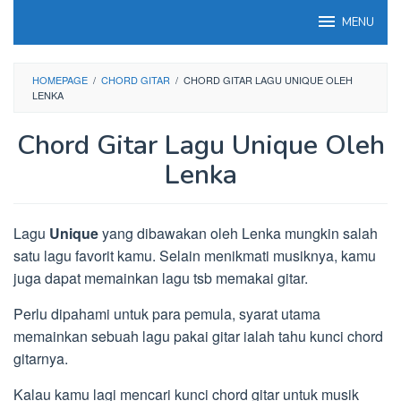
Loncat
MENU
ke
konten
HOMEPAGE
/
CHORD GITAR
/
CHORD GITAR LAGU UNIQUE OLEH
LENKA
Chord Gitar Lagu Unique Oleh
Lenka
Lagu
Unique
yang dibawakan oleh Lenka mungkin salah
satu lagu favorit kamu. Selain menikmati musiknya, kamu
juga dapat memainkan lagu tsb memakai gitar.
Perlu dipahami untuk para pemula, syarat utama
memainkan sebuah lagu pakai gitar ialah tahu kunci chord
gitarnya.
Kalau kamu lagi mencari kunci chord gitar untuk musik