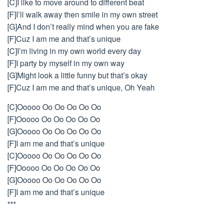
[C]I like to move around to different beat
[F]I’ll walk away then smile in my own street
[G]And I don’t really mind when you are fake
[F]Cuz I am me and that’s unique
[C]I’m living in my own world every day
[F]I party by myself in my own way
[G]Might look a little funny but that’s okay
[F]Cuz I am me and that’s unique, Oh Yeah
[C]Ooooo Oo Oo Oo Oo Oo
[F]Ooooo Oo Oo Oo Oo Oo
[G]Ooooo Oo Oo Oo Oo Oo
[F]I am me and that’s unique
[C]Ooooo Oo Oo Oo Oo Oo
[F]Ooooo Oo Oo Oo Oo Oo
[G]Ooooo Oo Oo Oo Oo Oo
[F]I am me and that’s unique
***