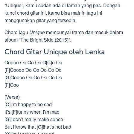
“Unique”, kamu sudah ada di laman yang pas. Dengan
kunci chord gitar ini, kamu bisa mainin lagu ini
menggunakan gitar yang tersedia.
Chord lagu
Unique
mempunyai irama dan masuk dalam
album “The Bright Side (2015)”.
Chord Gitar Unique oleh Lenka
Ooooo Oo Oo Oo O[C]o Oo
[F]Ooooo Oo Oo Oo Oo Oo
[G]Ooooo Oo Oo Oo Oo Oo
[F]Ooo
(Verse)
[C]I’m happy to be sad
It’s [F]funny when I’m mad
[G]I don’t really make sense
But I know that [G]that’s not bad