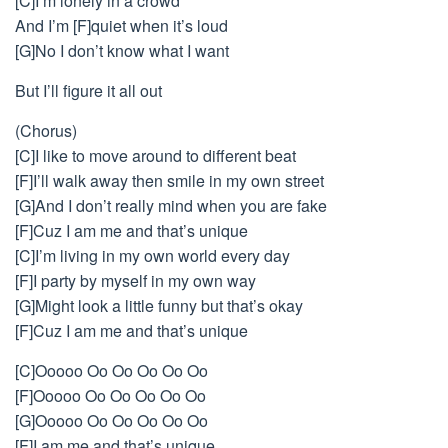
[C]I’m lonely in a crowd
And I’m [F]quiet when it’s loud
[G]No I don’t know what I want
But I’ll figure it all out
(Chorus)
[C]I like to move around to different beat
[F]I’ll walk away then smile in my own street
[G]And I don’t really mind when you are fake
[F]Cuz I am me and that’s unique
[C]I’m living in my own world every day
[F]I party by myself in my own way
[G]Might look a little funny but that’s okay
[F]Cuz I am me and that’s unique
[C]Ooooo Oo Oo Oo Oo Oo
[F]Ooooo Oo Oo Oo Oo Oo
[G]Ooooo Oo Oo Oo Oo Oo
[F]I am me and that’s unique