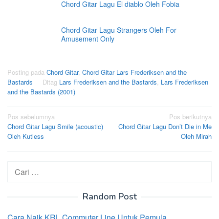
Chord Gitar Lagu El diablo Oleh Fobia
Chord Gitar Lagu Strangers Oleh For
Amusement Only
Posting pada
Chord Gitar
,
Chord Gitar Lars Frederiksen and the
Bastards
Ditag
Lars Frederiksen and the Bastards
,
Lars Frederiksen
and the Bastards (2001)
Navigasi
Pos sebelumnya
Pos berikutnya
Chord Gitar Lagu Smile (acoustic)
Chord Gitar Lagu Don’t Die in Me
pos
Oleh Kutless
Oleh Mirah
Cari
untuk:
Random Post
Cara Naik KRL Commuter Line Untuk Pemula