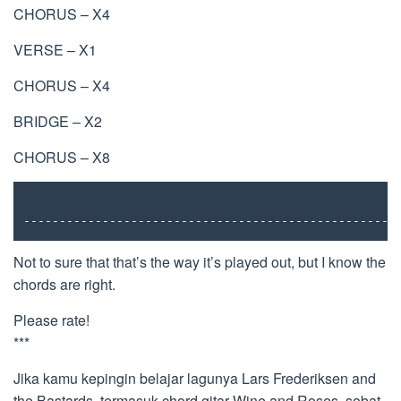
CHORUS – X4
VERSE – X1
CHORUS – X4
BRIDGE – X2
CHORUS – X8
----------------------------------------------------
Not to sure that that’s the way it’s played out, but I know the
chords are right.
Please rate!
***
Jika kamu kepingin belajar lagunya Lars Frederiksen and
the Bastards, termasuk chord gitar Wine and Roses, sobat