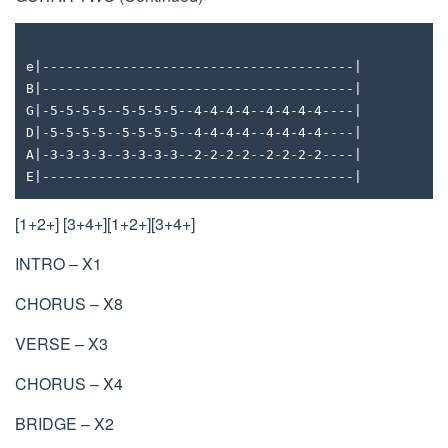
e|---------------------------------------|
B|---------------------------------------|
G|-5-5-5-5--5-5-5-5--4-4-4-4--4-4-4-4----|
D|-5-5-5-5--5-5-5-5--4-4-4-4--4-4-4-4----|
A|-3-3-3-3--3-3-3-3--2-2-2-2--2-2-2-2----|
E|---------------------------------------|
[1+2+] [3+4+][1+2+][3+4+]
INTRO – X1
CHORUS – X8
VERSE – X3
CHORUS – X4
BRIDGE – X2