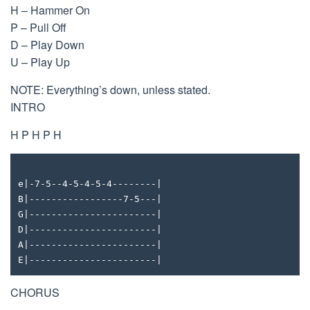
H – Hammer On
P – Pull Off
D – Play Down
U – Play Up
NOTE: Everything’s down, unless stated.
INTRO
H P H P H
e|-7-5--4-5-4-5-4--------|
B|-----------------7-5---|
G|-----------------------|
D|-----------------------|
A|-----------------------|
E|-----------------------|
CHORUS