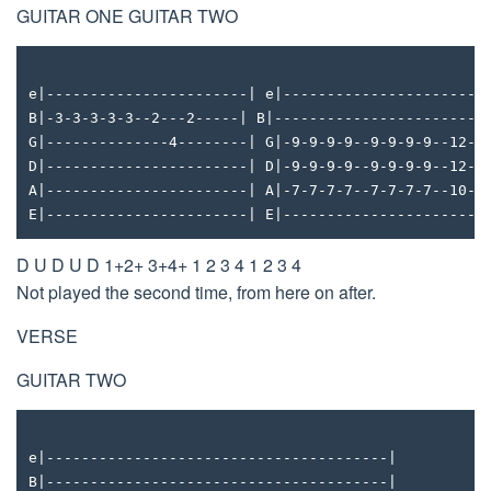
GUITAR ONE GUITAR TWO
e|-----------------------| e|-----------------------
B|-3-3-3-3-3--2---2-----| B|------------------------
G|--------------4--------| G|-9-9-9-9--9-9-9-9--12-1
D|-----------------------| D|-9-9-9-9--9-9-9-9--12-1
A|-----------------------| A|-7-7-7-7--7-7-7-7--10-1
E|-----------------------| E|-----------------------
D U D U D 1+2+ 3+4+ 1 2 3 4 1 2 3 4
Not played the second time, from here on after.
VERSE
GUITAR TWO
e|---------------------------------------|
B|---------------------------------------|