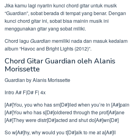
Jika kamu lagi nyariin kunci chord gitar untuk musik
“Guardian”, sobat berada di tempat yang benar. Dengan
kunci chord gitar ini, sobat bisa mainin musik ini
menggunakan gitar yang sobat miliki.
Chord lagu
Guardian
memiliki nada dan masuk kedalam
album “Havoc and Bright Lights (2012)”.
Chord Gitar Guardian oleh Alanis
Morissette
Guardian by Alanis Morissette
Intro A# F|D# F| 4x
[A#]You, you who has sm[D#]iled when you’re in [A#]pain
[A#]You who has s[D#]oldiered through the prof[A#]ane
[A#]They were distr[D#]acted and shut do[A#]wn[D#]
So w[A#]hy, why would you t[D#]alk to me at a[A#]ll