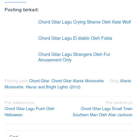
Posting terkait:
Chord Gitar Lagu Crying Shame Oleh Kate Wolf
Chord Gitar Lagu El diablo Oleh Fobia
Chord Gitar Lagu Strangers Oleh For
Amusement Only
Posting pada
Chord Gitar
,
Chord Gitar Alanis Morissette
Ditag
Alanis
Morissette
,
Havoc and Bright Lights (2012)
Navigasi
Pos sebelumnya
Pos berikutnya
Chord Gitar Lagu Push Oleh
Chord Gitar Lagu Small Town
pos
Helloween
Southern Man Oleh Alan Jackson
Cari