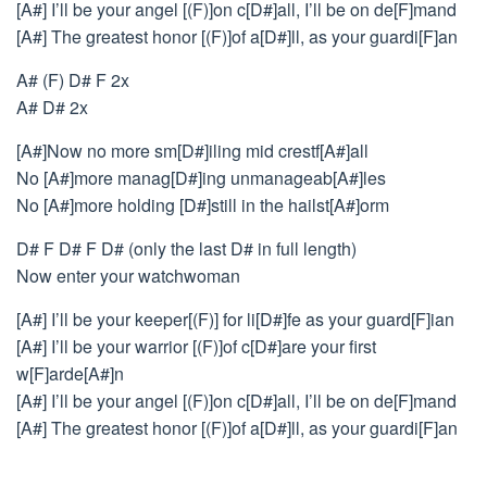
[A#] I’ll be your angel [(F)]on c[D#]all, I’ll be on de[F]mand
[A#] The greatest honor [(F)]of a[D#]ll, as your guardi[F]an
A# (F) D# F 2x
A# D# 2x
[A#]Now no more sm[D#]iling mid crestf[A#]all
No [A#]more manag[D#]ing unmanageab[A#]les
No [A#]more holding [D#]still in the hailst[A#]orm
D# F D# F D# (only the last D# in full length)
Now enter your watchwoman
[A#] I’ll be your keeper[(F)] for li[D#]fe as your guard[F]ian
[A#] I’ll be your warrior [(F)]of c[D#]are your first
w[F]arde[A#]n
[A#] I’ll be your angel [(F)]on c[D#]all, I’ll be on de[F]mand
[A#] The greatest honor [(F)]of a[D#]ll, as your guardi[F]an