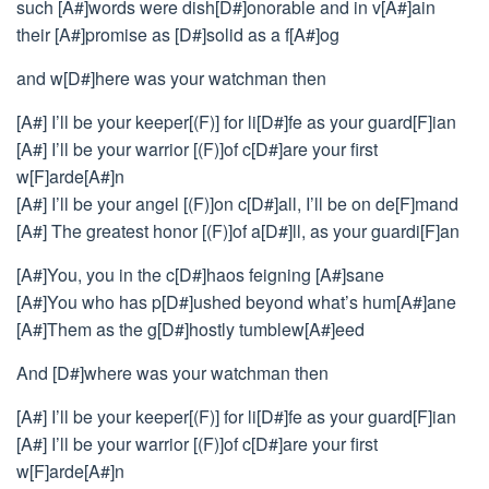
such [A#]words were dish[D#]onorable and in v[A#]ain
their [A#]promise as [D#]solid as a f[A#]og
and w[D#]here was your watchman then
[A#] I’ll be your keeper[(F)] for li[D#]fe as your guard[F]ian
[A#] I’ll be your warrior [(F)]of c[D#]are your first
w[F]arde[A#]n
[A#] I’ll be your angel [(F)]on c[D#]all, I’ll be on de[F]mand
[A#] The greatest honor [(F)]of a[D#]ll, as your guardi[F]an
[A#]You, you in the c[D#]haos feigning [A#]sane
[A#]You who has p[D#]ushed beyond what’s hum[A#]ane
[A#]Them as the g[D#]hostly tumblew[A#]eed
And [D#]where was your watchman then
[A#] I’ll be your keeper[(F)] for li[D#]fe as your guard[F]ian
[A#] I’ll be your warrior [(F)]of c[D#]are your first
w[F]arde[A#]n