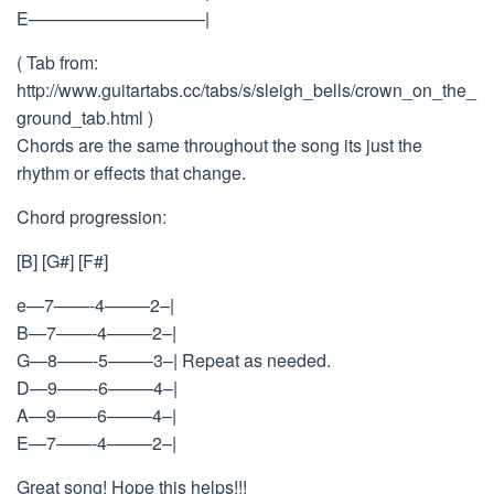
E——————————|
( Tab from:
http://www.guitartabs.cc/tabs/s/sleigh_bells/crown_on_the_
ground_tab.html )
Chords are the same throughout the song its just the
rhythm or effects that change.
Chord progression:
[B] [G#] [F#]
e—7——-4——–2–|
B—7——-4——–2–|
G—8——-5——–3–| Repeat as needed.
D—9——-6——–4–|
A—9——-6——–4–|
E—7——-4——–2–|
Great song! Hope this helps!!!