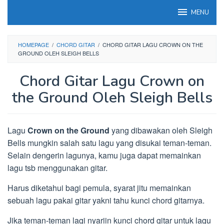
Loncat
MENU
ke
konten
HOMEPAGE
/
CHORD GITAR
/
CHORD GITAR LAGU CROWN ON THE
GROUND OLEH SLEIGH BELLS
Chord Gitar Lagu Crown on
the Ground Oleh Sleigh Bells
Lagu
Crown on the Ground
yang dibawakan oleh Sleigh
Bells mungkin salah satu lagu yang disukai teman-teman.
Selain dengerin lagunya, kamu juga dapat memainkan
lagu tsb menggunakan gitar.
Harus diketahui bagi pemula, syarat jitu memainkan
sebuah lagu pakai gitar yakni tahu kunci chord gitarnya.
Jika teman-teman lagi nyariin kunci chord gitar untuk lagu