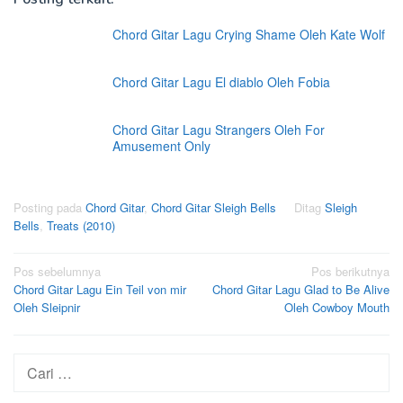
Chord Gitar Lagu Crying Shame Oleh Kate Wolf
Chord Gitar Lagu El diablo Oleh Fobia
Chord Gitar Lagu Strangers Oleh For
Amusement Only
Posting pada
Chord Gitar
,
Chord Gitar Sleigh Bells
Ditag
Sleigh
Bells
,
Treats (2010)
Navigasi
Pos sebelumnya
Pos berikutnya
Chord Gitar Lagu Ein Teil von mir
Chord Gitar Lagu Glad to Be Alive
pos
Oleh Sleipnir
Oleh Cowboy Mouth
Cari
untuk: