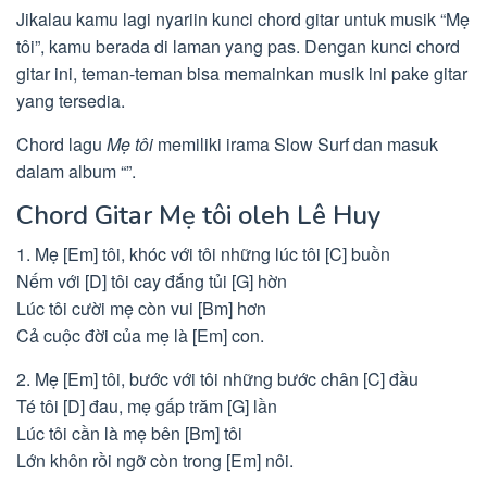
Jikalau kamu lagi nyariin kunci chord gitar untuk musik “Mẹ
tôi”, kamu berada di laman yang pas. Dengan kunci chord
gitar ini, teman-teman bisa memainkan musik ini pake gitar
yang tersedia.
Chord lagu
Mẹ tôi
memiliki irama Slow Surf dan masuk
dalam album “”.
Chord Gitar Mẹ tôi oleh Lê Huy
1. Mẹ [Em] tôi, khóc với tôi những lúc tôi [C] buồn
Nếm với [D] tôi cay đắng tủi [G] hờn
Lúc tôi cười mẹ còn vui [Bm] hơn
Cả cuộc đời của mẹ là [Em] con.
2. Mẹ [Em] tôi, bước với tôi những bước chân [C] đầu
Té tôi [D] đau, mẹ gấp trăm [G] lần
Lúc tôi cần là mẹ bên [Bm] tôi
Lớn khôn rồi ngỡ còn trong [Em] nôi.