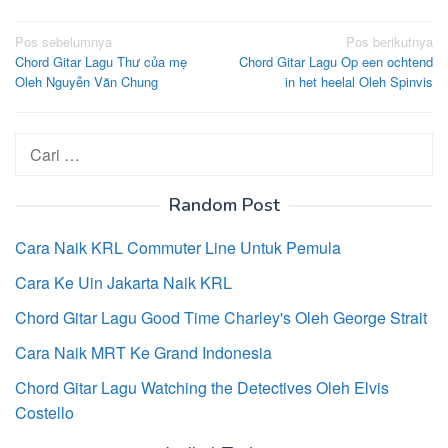
Navigasi
Pos sebelumnya
Pos berikutnya
Chord Gitar Lagu Thư của mẹ
Chord Gitar Lagu Op een ochtend
pos
Oleh Nguyễn Văn Chung
in het heelal Oleh Spinvis
Cari
untuk:
Random Post
Cara Naik KRL Commuter Line Untuk Pemula
Cara Ke Uin Jakarta Naik KRL
Chord Gitar Lagu Good Time Charley's Oleh George Strait
Cara Naik MRT Ke Grand Indonesia
Chord Gitar Lagu Watching the Detectives Oleh Elvis
Costello