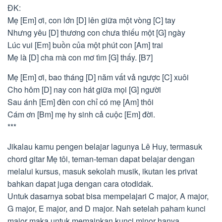
ĐK:
Mẹ [Em] ơi, con lớn [D] lên giữa một vòng [C] tay
Nhưng yêu [D] thương con chưa thiếu một [G] ngày
Lúc vui [Em] buồn của một phút con [Am] trai
Mẹ là [D] cha mà con mơ tìm [G] thấy. [B7]
Mẹ [Em] ơi, bao tháng [D] năm vất vả ngược [C] xuôi
Cho hôm [D] nay con hát giữa mọi [G] người
Sau ánh [Em] đèn con chỉ có mẹ [Am] thôi
Cám ơn [Bm] mẹ hy sinh cả cuộc [Em] đời.
***
Jikalau kamu pengen belajar lagunya Lê Huy, termasuk
chord gitar Mẹ tôi, teman-teman dapat belajar dengan
melalui kursus, masuk sekolah musik, ikutan les privat
bahkan dapat juga dengan cara otodidak.
Untuk dasarnya sobat bisa mempelajari C major, A major,
G major, E major, and D major. Nah setelah paham kunci
major maka untuk memainkan kunci minor hanya