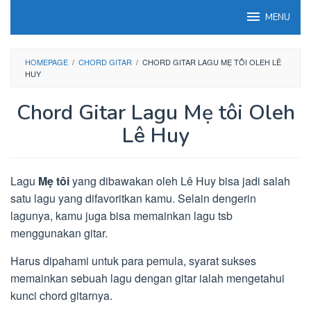
Loncat
MENU
ke
konten
HOMEPAGE
/
CHORD GITAR
/
CHORD GITAR LAGU MẸ TÔI OLEH LÊ
HUY
Chord Gitar Lagu Mẹ tôi Oleh
Lê Huy
Lagu
Mẹ tôi
yang dibawakan oleh Lê Huy bisa jadi salah
satu lagu yang difavoritkan kamu. Selain dengerin
lagunya, kamu juga bisa memainkan lagu tsb
menggunakan gitar.
Harus dipahami untuk para pemula, syarat sukses
memainkan sebuah lagu dengan gitar ialah mengetahui
kunci chord gitarnya.