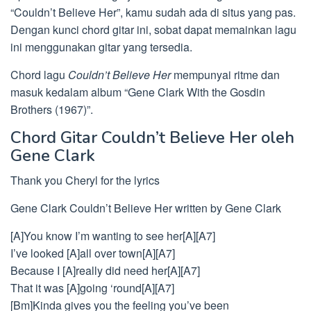
“Couldn’t Believe Her”, kamu sudah ada di situs yang pas.
Dengan kunci chord gitar ini, sobat dapat memainkan lagu
ini menggunakan gitar yang tersedia.
Chord lagu
Couldn’t Believe Her
mempunyai ritme dan
masuk kedalam album “Gene Clark With the Gosdin
Brothers (1967)”.
Chord Gitar Couldn’t Believe Her oleh
Gene Clark
Thank you Cheryl for the lyrics
Gene Clark Couldn’t Believe Her written by Gene Clark
[A]You know I’m wanting to see her[A][A7]
I’ve looked [A]all over town[A][A7]
Because I [A]really did need her[A][A7]
That it was [A]going ‘round[A][A7]
[Bm]Kinda gives you the feeling you’ve been