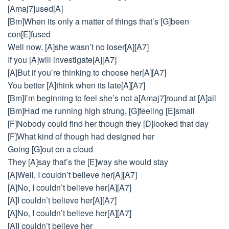
[Amaj7]used[A]
[Bm]When its only a matter of things that’s [G]been
con[E]fused
Well now, [A]she wasn’t no loser[A][A7]
If you [A]will investigate[A][A7]
[A]But if you’re thinking to choose her[A][A7]
You better [A]think when its late[A][A7]
[Bm]I’m beginning to feel she’s not a[Amaj7]round at [A]all
[Bm]Had me running high strung, [G]feeling [E]small
[F]Nobody could find her though they [D]looked that day
[F]What kind of though had designed her
Going [G]out on a cloud
They [A]say that’s the [E]way she would stay
[A]Well, I couldn’t believe her[A][A7]
[A]No, I couldn’t believe her[A][A7]
[A]I couldn’t believe her[A][A7]
[A]No, I couldn’t believe her[A][A7]
[A]I couldn’t believe her