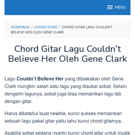
Loncat
MENU
ke
konten
HOMEPAGE
/
CHORD GITAR
/
CHORD GITAR LAGU COULDN'T
BELIEVE HER OLEH GENE CLARK
Chord Gitar Lagu Couldn’t
Believe Her Oleh Gene Clark
Lagu
Couldn’t Believe Her
yang dibawakan oleh Gene
Clark mungkin salah satu lagu yang disukai sobat. Selain
dengerin lagunya, sobat juga bisa memainkan lagu tsb
dengan gitar.
Harus diketahui buat newbie, kunci sukses memainkan
sebuah lagu pakai gitar yaitu tahu kunci chord gitarnya.
Apabila sobat sedang nyariin kunci chord gitar untuk musik