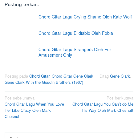
Posting terkait:
Chord Gitar Lagu Crying Shame Oleh Kate Wolf
Chord Gitar Lagu El diablo Oleh Fobia
Chord Gitar Lagu Strangers Oleh For
Amusement Only
Posting pada
Chord Gitar
,
Chord Gitar Gene Clark
Ditag
Gene Clark
,
Gene Clark With the Gosdin Brothers (1967)
Navigasi
Pos sebelumnya
Pos berikutnya
Chord Gitar Lagu When You Love
Chord Gitar Lagu You Can’t do Me
pos
Her Like Crazy Oleh Mark
This Way Oleh Mark Chesnutt
Chesnutt
Cari